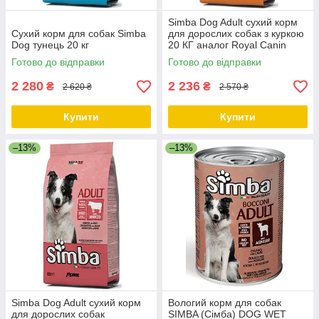
Simba Dog Adult сухий корм
Сухий корм для собак Simba
для дорослих собак з куркою
Dog тунець 20 кг
20 КГ аналог Royal Canin
Club CC Adult
Готово до відправки
Готово до відправки
2 280
2 236
₴
₴
2 620 ₴
2 570 ₴
Купити
Купити
–13%
–13%
Simba Dog Adult сухий корм
Вологий корм для собак
для дорослих собак
SIMBA (Сімба) DOG WET