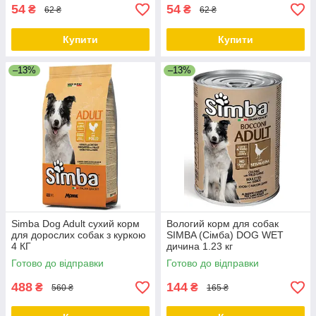
54
54
₴
₴
62 ₴
62 ₴
Купити
Купити
–13%
–13%
Simba Dog Adult сухий корм
Вологий корм для собак
для дорослих собак з куркою
SIMBA (Сімба) DOG WET
4 КГ
дичина 1.23 кг
Готово до відправки
Готово до відправки
488
144
₴
₴
560 ₴
165 ₴