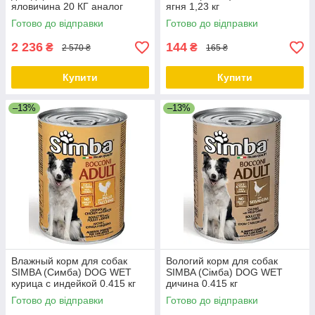
яловичина 20 КГ аналог
ягня 1,23 кг
Royal Canin Club CC Adult
Готово до відправки
Готово до відправки
2 236
144
₴
₴
2 570 ₴
165 ₴
Купити
Купити
–13%
–13%
Влажный корм для собак
Вологий корм для собак
SIMBA (Симба) DOG WET
SIMBA (Сімба) DOG WET
курица с индейкой 0.415 кг
дичина 0.415 кг
Готово до відправки
Готово до відправки