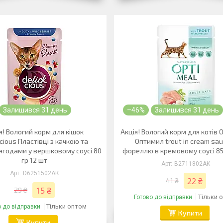
Залишився 31 день
–46%
Залишився 31 день
я! Вологий корм для кішок
Акція! Вологий корм для котів
kcious Пластівці з качкою та
Оптимил trout in cream sau
ягодами у вершковому соусі 80
фореллю в кремовому соусі 85
гр 12 шт
B2711802АК
D6251502АК
22 ₴
41 ₴
15 ₴
29 ₴
Тільки 
Готово до відправки
Тільки оптом
о до відправки
Купити
Купити