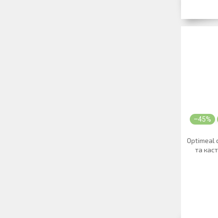
–45%
Optimeal 
та каст