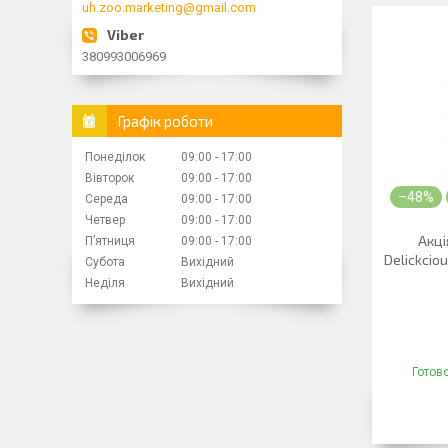
uh.zoo.marketing@gmail.com
380993006969
Графік роботи
Понеділок
09:00
17:00
Вівторок
09:00
17:00
–48%
Середа
09:00
17:00
Четвер
09:00
17:00
Акці
Пʼятниця
09:00
17:00
Delickcio
Субота
Вихідний
Неділя
Вихідний
Готов