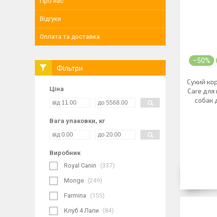
Про нас
Відгуки
Оплата та доставка
–50%
Фільтри
Сухий кор
Ціна
Care для
собак 
Вага упаковки, кг
Виробник
Royal Canin
337
Monge
249
Farmina
155
Клуб 4 Лапи
84