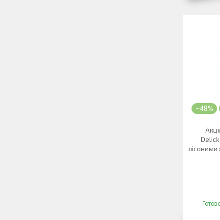
–48%
Акці
Delic
лісовими 
Готов