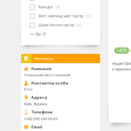
Бульдог
4
Вест хайленд уайт тер'єр
1
Джек Рассел тер'єр
2
Ще 15
–49%
Контакти
Акція! Op
стерилізо
Усовський Хвостовський
Єгор
Київ, Україна
+380 (99) 300-69-69