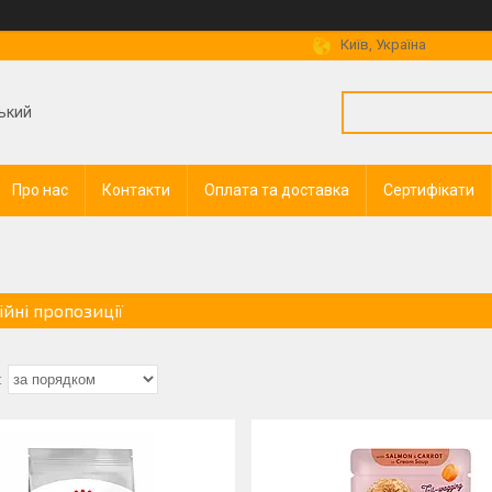
Київ, Україна
ький
Про нас
Контакти
Оплата та доставка
Сертифікати
ійні пропозиції