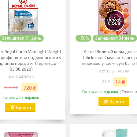
Залишився 31 день
–50%
Залишився 31 день
м Royal Canin Mini Light Weight
Акція! Вологий корм для с
 профілактики надмірної ваги у
Delickcious Смужки з лосос
дрібних порід 3 кг (термін до
морквою у крем-супі 85 гр 
03.06.2026)
D6211402АК
R447851С
14 ₴
28 ₴
720 ₴
1 440 ₴
Тільки 
Готово до відправки
Готово до відправки
Купити
Купити