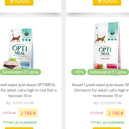
Купити
Купити
Залишився 31 день
–45%
Залишився 31 день
ухий корм для кішок OPTIMEAL
Акція! Сухий корм для кішок 
 for adult cats high in cod fish з
(Оптіміл) for adult cats high i
тріскою 10 кг
телятиною 10 кг
B1831301АК
B1830501АК
2 186 ₴
2 186 ₴
3 974 ₴
3 974 ₴
Готово до відправки
Готово до відправки