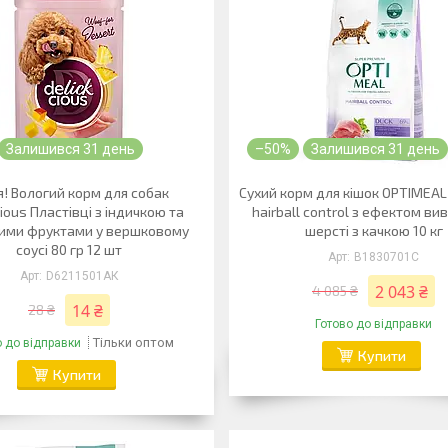
Залишився 31 день
–50%
Залишився 31 день
я! Вологий корм для собак
Сухий корм для кішок OPTIMEAL 
cious Пластівці з індичкою та
hairball control з ефектом в
ними фруктами у вершковому
шерсті з качкою 10 кг
соусі 80 гр 12 шт
B1830701С
D6211501АК
2 043 ₴
4 085 ₴
14 ₴
28 ₴
Готово до відправки
Тільки оптом
о до відправки
Купити
Купити