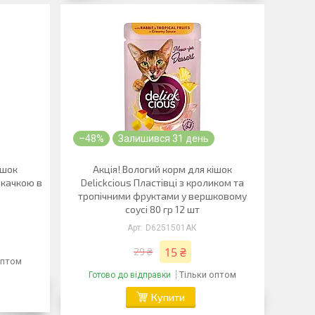
–48%
Залишився 31 день
ішок
Акція! Вологий корм для кішок
 качкою в
Delickcious Пластівці з кроликом та
тропічними фруктами у вершковому
соусі 80 гр 12 шт
D6251501АК
15 ₴
29 ₴
оптом
Тільки оптом
Готово до відправки
Купити