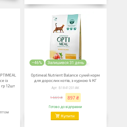
–46%
Залишився 31 день
 OPTIMEAL
Optimeal Nutrient Balance сухий корм
ce із
для дорослих котів, з куркою 4 КГ
 гр 12шт
B1841201АК
897 ₴
1 669 ₴
Готово до відправки
оптом
Купити