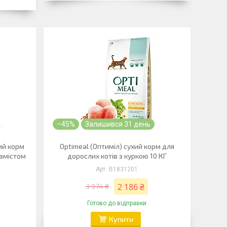
–45%
Залишився 31 день
ий корм
Optimeal (Оптиміл) сухий корм для
 вмістом
дорослих котів з куркою 10 КГ
B1831201
2 186 ₴
3 974 ₴
Готово до відправки
Купити