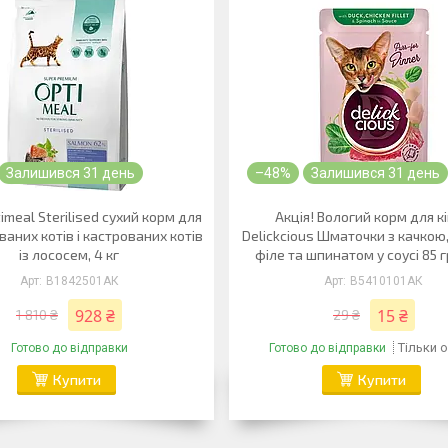
Залишився 31 день
–48%
Залишився 31 день
timeal Sterilised сухий корм для
Акція! Вологий корм для к
ваних котів і кастрованих котів
Delickcious Шматочки з качкою
із лососем, 4 кг
філе та шпинатом у соусі 85 г
B1842501АК
B5410101АК
928 ₴
15 ₴
1 810 ₴
29 ₴
Тільки 
Готово до відправки
Готово до відправки
Купити
Купити