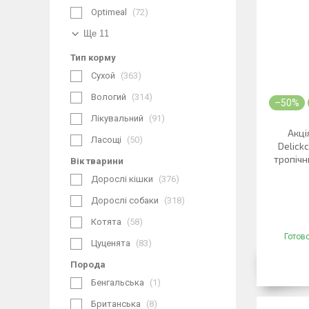
Optimeal
72
Ще 11
Тип корму
Сухой
363
Вологий
314
–50%
Лікувальний
91
Акці
Ласощі
50
Delick
тропіч
Вік тварини
Дорослі кішки
376
Дорослі собаки
318
Котята
58
Готов
Цуценята
83
Порода
Бенгальська
1
Британська
8