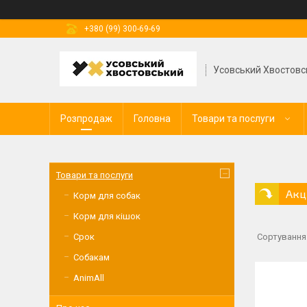
+380 (99) 300-69-69
Усовський Хвостовс
Розпродаж
Головна
Товари та послуги
Товари та послуги
Акц
Корм для собак
Корм для кішок
Срок
Собакам
AnimAll