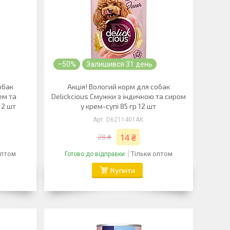
–50%
Залишився 31 день
обак
Акція! Вологий корм для собак
ем та
Delickcious Смужки з індичкою та сиром
12 шт
у крем-супі 85 гр 12 шт
D6211401АК
14 ₴
28 ₴
оптом
Тільки оптом
Готово до відправки
Купити