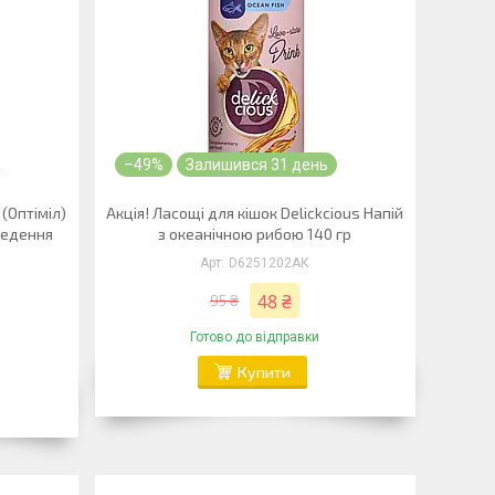
–49%
Залишився 31 день
(Оптіміл)
Акція! Ласощі для кішок Delickcious Напій
иведення
з океанічною рибою 140 гр
D6251202АК
48 ₴
95 ₴
Готово до відправки
Купити