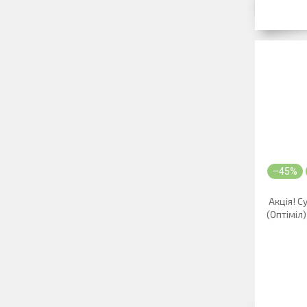
–45%
Акція! С
(Оптіміл)