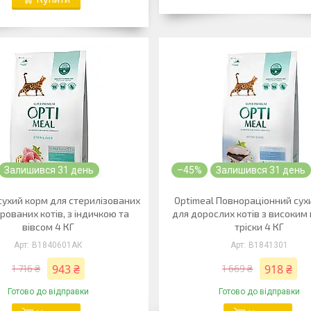
Залишився 31 день
–45%
Залишився 31 день
сухий корм для стерилізованих
Optimeal Повнораціонний сух
рованих котів, з індичкою та
для дорослих котів з високим
вівсом 4 КГ
тріски 4 КГ
B1840601АК
B1841301
943 ₴
918 ₴
1 716 ₴
1 669 ₴
Готово до відправки
Готово до відправки