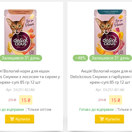
Залишився 31 день
–48%
Залишився 31 день
я! Вологий корм для кішок
Акція! Вологий корм для к
us Смужки з лососем та сиром у
Delickcious Смужки з гарбузом і
крем-супі 85 гр 12 шт
крем-супі 85 гр 12 шт
D6251402АК
D6251401АК
15 ₴
15 ₴
29 ₴
29 ₴
Тільки оптом
Тільки 
о до відправки
Готово до відправки
Купити
Купити