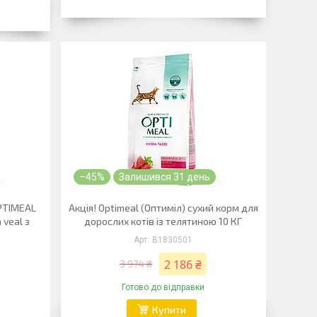
–45%
Залишився 31 день
OPTIMEAL
Акція! Optimeal (Оптиміл) сухий корм для
n veal з
дорослих котів із телятиною 10 КГ
B1830501
2 186 ₴
3 974 ₴
Готово до відправки
Купити