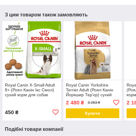
З цим товаром також замовляють
Royal Canin X-Small Adult
Royal Canin Yorkshire
Roya
8+ (Роял Канін Ікс Смол)
Terrier Adult (Роял Канін
(Роя
сухий корм для собак
Йоркшир Тер'єр) сухий
корм
мініатюрних порід від 8
корм для дорослих собак.,
порі
2 480
2 1
₴
3 263 ₴
років, 1.5 КГ
7.5 КГ
450
₴
Купити
Подібні товари компанії