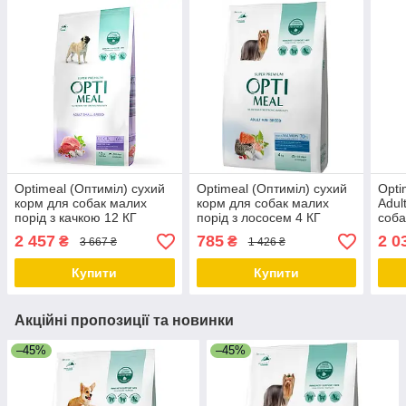
Optimeal (Оптиміл) сухий
Optimeal (Оптиміл) сухий
Opti
корм для собак малих
корм для собак малих
Adul
порід з качкою 12 КГ
порід з лососем 4 КГ
соба
курк
2 457
785
2 0
₴
₴
3 667 ₴
1 426 ₴
Купити
Купити
Акційні пропозиції та новинки
–45%
–45%