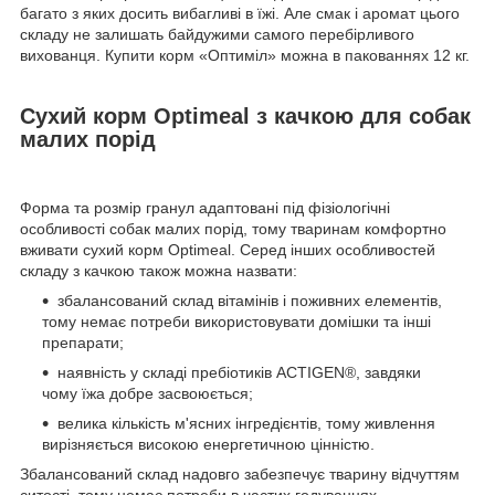
багато з яких досить вибагливі в їжі. Але смак і аромат цього
складу не залишать байдужими самого перебірливого
вихованця. Купити корм «Оптиміл» можна в пакованнях 12 кг.
Сухий корм Optimeal з качкою для собак
малих порід
Форма та розмір гранул адаптовані під фізіологічні
особливості собак малих порід, тому тваринам комфортно
вживати сухий корм Optimeal. Серед інших особливостей
складу з качкою також можна назвати:
збалансований склад вітамінів і поживних елементів,
тому немає потреби використовувати домішки та інші
препарати;
наявність у складі пребіотиків ACTIGEN®, завдяки
чому їжа добре засвоюється;
велика кількість м'ясних інгредієнтів, тому живлення
вирізняється високою енергетичною цінністю.
Збалансований склад надовго забезпечує тварину відчуттям