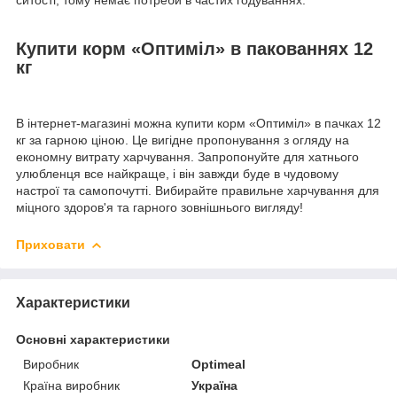
ситості, тому немає потреби в частих годуваннях.
Купити корм «Оптиміл» в пакованнях 12
кг
В інтернет-магазині можна купити корм «Оптиміл» в пачках 12
кг за гарною ціною. Це вигідне пропонування з огляду на
економну витрату харчування. Запропонуйте для хатнього
улюбленця все найкраще, і він завжди буде в чудовому
настрої та самопочутті. Вибирайте правильне харчування для
міцного здоров'я та гарного зовнішнього вигляду!
Приховати
Характеристики
Основні характеристики
Виробник
Optimeal
Країна виробник
Україна