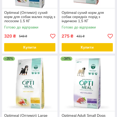
Optimeal (Оптиміл) сухий
Optimeal сухий корм для
корм для собак малих порід з
собак середніх порід з
лососем 1.5 КГ
індичкою 1,5 КГ
Готово до відправки
Готово до відправки
320
275
₴
₴
548 ₴
431 ₴
Купити
Купити
–35%
–34%
Optimeal (Оптиміл) Large
Optimeal Adult Small Dogs