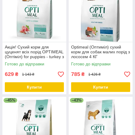
Акція! Сухий корм для
Optimeal (Оптиміл) сухий
цуценят всіх порід OPTIMEAL
корм для собак малих порід з
(Оптіміл) for puppies - turkey з
лососем 4 КГ
індичкою 4 кг
Готово до відправки
Готово до відправки
629
785
₴
₴
1 143 ₴
1 426 ₴
Купити
Купити
–45%
–43%