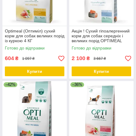
Optimeal (Оптиміл) сухий
Акція ! Сухий гіпоалергенний
корм для собак великих порід
корм для собак середніх і
із куркою 4 КГ
великих порід OPTIMEAL
Оптіміл з лососем 12 кг
Готово до відправки
Готово до відправки
604
2 100
₴
₴
1 097 ₴
3 667 ₴
Купити
Купити
–42%
–36%