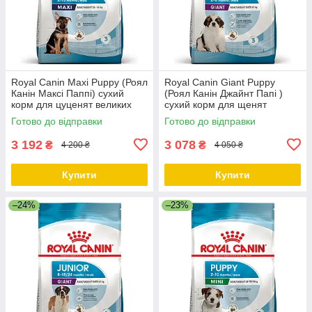
Royal Canin Maxi Puppy (Роял
Royal Canin Giant Puppy
Канін Максі Паппі) сухий
(Роял Канін Джайнт Папі )
корм для цуценят великих
сухий корм для щенят
порід, 15 КГ
гігантських порід, 15 КГ
Готово до відправки
Готово до відправки
3 192
3 078
₴
₴
4 200 ₴
4 050 ₴
Купити
Купити
–24%
–23%