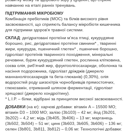
навчанню на етапі ранніх тренувань.
ПІДТРИМАННЯ МІКРОБІОМУ
Комбінація пребіотиків (МОС) та білків високого рівня
засвоюваності, що сприяють балансу мікробіоти кишечника
для підтримки здоров'я травної системи.
СКЛАД
: дегідратовані протеїни м'яса птиці, кукурудзяне
борошно, рис, дегідратовані протеїни свинини* , тваринні
жири, кукурудза, пшеничний глютен* , пшеничне борошно,
гідролізат протеїнів тваринного походження, мінеральні
речовини, буряк кукурудзяний глютен, рослинна клітковина,
соєва олія, риб'ячий жир, фруктоолігосахариди, оболонка та
насіння подорожника, гідролізат дріжджів (джерело
маннанолігосахаридів та бета-глюканів) (0,30%), олія
водоростей роду шизохітрік чорнобривців прямостоячих,
глюкозамін, отриманий шляхом ферментації, гідролізат
хрящової (джерело хондроїтину).
* L.I.P. – білки, відібрані за принципом високої засвоюваності.
ДОБАВКИ
(на кг): харчові добавки: вітамін А – 15500 МО;
вітамін D3 – 1000 МО; залізо (3b103) – 42 мг; йод (3b201,
3b202) – 4,2 мг; мідь (3b405, 3b406) – 13 мг; марганець
(3b502, 3b504) – 51 мг; цинк (3b603, 3b605, 3b606) – 136 мг;
селен (3b801, 3b811, 3b812) – 0,06 мг. Технологічні добавки: