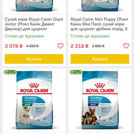
Сухий корм Royal Canin Giant
Royal Canin Mini Puppy (Роял
Junior (Роял Канін Джаінт
Канін Міні Папі) сухий корм
Джуніор) для цуценят
для цуценят дрібних порід, 8
гігантських порід, 15 КГ
КГ
Готово до відправки
Готово до відправки
3 078
2 218
₴
₴
4 050 ₴
2 880 ₴
Купити
Купити
–23%
–22%