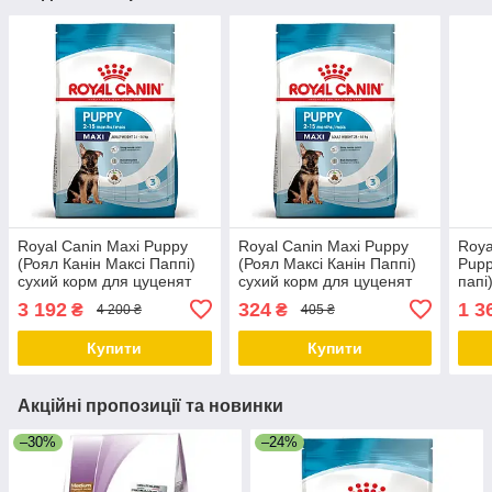
Royal Canin Maxi Puppy
Royal Canin Maxi Puppy
Roya
(Роял Канін Максі Паппі)
(Роял Максі Канін Паппі)
Pupp
сухий корм для цуценят
сухий корм для цуценят
папі
великих порід, 15 КГ
великих порід, 1 КГ
при 
3 192
324
1 3
₴
₴
4 200 ₴
405 ₴
КГ
Купити
Купити
Акційні пропозиції та новинки
–30%
–24%