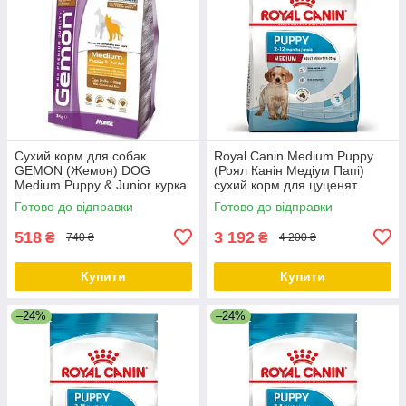
Сухий корм для собак
Royal Canin Medium Puppy
GEMON (Жемон) DOG
(Роял Канін Медіум Папі)
Medium Puppy & Junior курка
сухий корм для цуценят
з рисом 3 кг (термін до 29.07)
порід середніх розмірів, 15
Готово до відправки
Готово до відправки
КГ
518
3 192
₴
₴
740 ₴
4 200 ₴
Купити
Купити
–24%
–24%