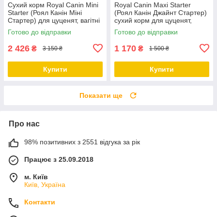
Сухий корм Royal Canin Mini
Royal Canin Maxi Starter
Starter (Роял Канін Міні
(Роял Канін Джайнт Стартер)
Стартер) для цуценят, вагітні
сухий корм для цуценят,
та годуючі суки 8 КГ
вагітні та годуючі суки 4 КГ
Готово до відправки
Готово до відправки
2 426
1 170
₴
₴
3 150 ₴
1 500 ₴
Купити
Купити
Показати ще
Про нас
98% позитивних з 2551 відгука за рік
Працює з 25.09.2018
м. Київ
Київ, Україна
Контакти