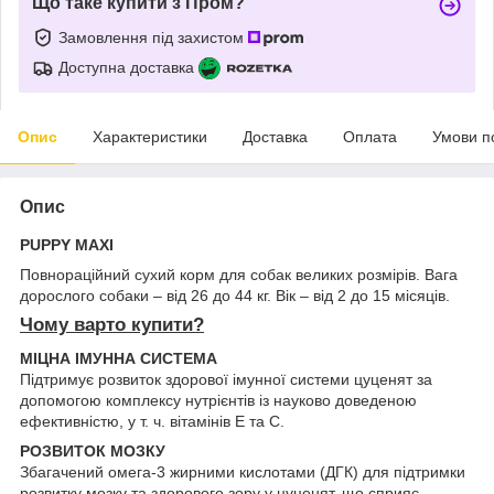
Що таке купити з Пром?
Замовлення під захистом
Доступна доставка
Опис
Характеристики
Доставка
Оплата
Умови п
Опис
PUPPY MAXI
Повнораційний сухий корм для собак великих розмірів. Вага
дорослого собаки – від 26 до 44 кг. Вік – від 2 до 15 місяців.
Чому варто купити?
МІЦНА ІМУННА СИСТЕМА
Підтримує розвиток здорової імунної системи цуценят за
допомогою комплексу нутрієнтів із науково доведеною
ефективністю, у т. ч. вітамінів Е та С.
РОЗВИТОК МОЗКУ
Збагачений омега-3 жирними кислотами (ДГК) для підтримки
розвитку мозку та здорового зору у цуценят, що сприяє