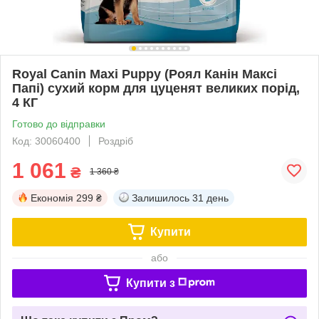
Royal Canin Maxi Puppy (Роял Канін Максі
Папі) сухий корм для цуценят великих порід,
4 КГ
Готово до відправки
Код: 30060400
Роздріб
1 061
₴
1 360 ₴
Економія
299 ₴
Залишилось
31 день
Купити
або
Купити з