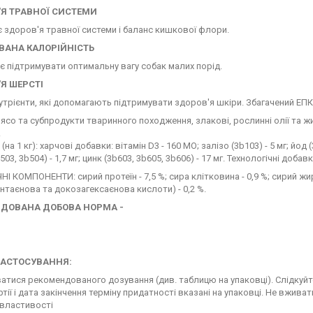
Я ТРАВНОЇ СИСТЕМИ
 здоров'я травної системи і баланс кишкової флори.
АНА КАЛОРІЙНІСТЬ
 підтримувати оптимальну вагу собак малих порід.
Я ШЕРСТІ
утрієнти, які допомагають підтримувати здоров'я шкіри. Збагачений ЕПК 
ясо та субпродукти тваринного походження, злакові, рослинні олії та 
.
а 1 кг): харчові добавки: вітамін D3 - 160 MO; залізо (3b103) - 5 мг; йод (3
503, 3b504) - 1,7 мг; цинк (3b603, 3b605, 3b606) - 17 мг. Технологічні доб
І КОМПОНЕНТИ: сирий протеїн - 7,5 %; сира клітковина - 0,9 %; сирий жир -
нтаєнова та докозагексаєнова кислоти) - 0,2 %.
ДОВАНА ДОБОВА НОРМА -
ЗАСТОСУВАННЯ:
тися рекомендованого дозування (див. таблицю на упаковці). Слідкуйте
тії і дата закінчення терміну придатності вказані на упаковці. Не вжива
 властивості