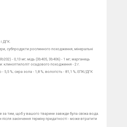
і ДГК.
жири, субпродукти рослинного походження, мінеральні
b202) - 0,13 мг; мідь (3b405, 3b406) - 1 мг; марганець
авки: клиноптилоліт осадового походження - 2 г.
 5,5 %; сира зола - 1,8 %; вологість - 81,1 %; ЕПК/ДГК
 за тим, щоб у вашого тварини завжди була свіжа вода.
ти після закінчення терміну придатності - може втратити