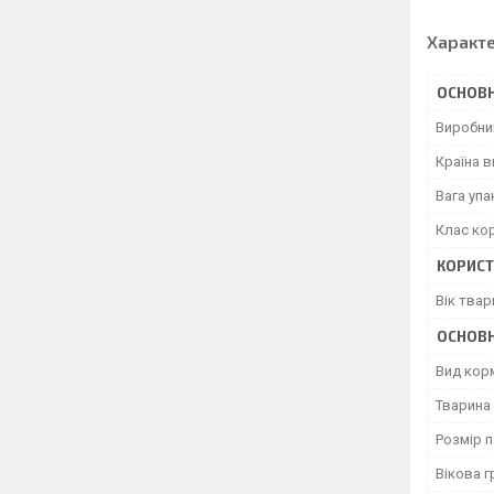
Характ
ОСНОВН
Виробни
Країна 
Вага уп
Клас ко
КОРИСТ
Вік твар
ОСНОВН
Вид кор
Тварина
Розмір 
Вікова г