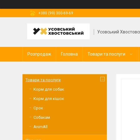
+380 (99) 300-69-69
Усовський Хвостовс
Розпродаж
Головна
Товари та послуги
Товари та послуги
Корм для собак
Корм для кішок
Срок
Собакам
AnimAll