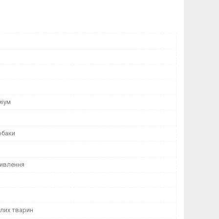
міум
обаки
ивлення
лих тварин