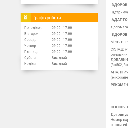
ЗДОРОВ'
Підтримує
Графік роботи
АДАПТОВ
Допомагає
Понеділок
09:00
17:00
Вівторок
09:00
17:00
ЗДОРОВ'
Середа
09:00
17:00
Містить н
Четвер
09:00
17:00
СКЛАД: м'
Пʼятниця
09:00
17:00
речовини
Субота
Вихідний
ДОБАВКИ (н
Неділя
Вихідний
(3b502, 3b
АНАЛІТИЧН
(ейкозапе
РЕКОМЕН
СПОСІБ 
Дотримува
Номер пар
споживчі