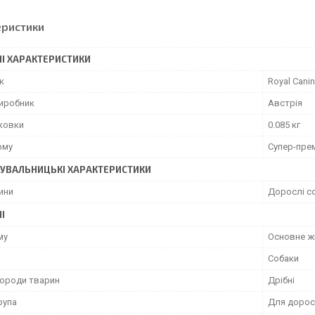
еристики
І ХАРАКТЕРИСТИКИ
к
Royal Canin
виробник
Австрія
аковки
0.085 кг
рму
Супер-пре
УВАЛЬНИЦЬКІ ХАРАКТЕРИСТИКИ
ини
Дорослі с
І
му
Основне ж
Собаки
породи тварин
Дрібні
рупа
Для дорос