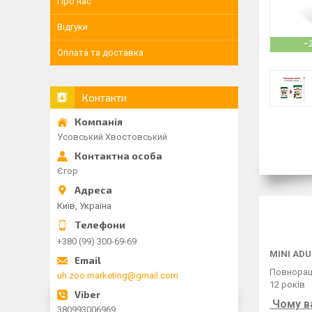
Про нас
Відгуки
–
Оплата та доставка
Контакти
Усовський Хвостовський
Єгор
Київ, Україна
+380 (99) 300-69-69
MINI ADU
Повнораці
uh.zoo.marketing@gmail.com
12 років
Чому в
380993006969