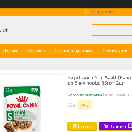
Київ, Україна
ький
Про нас
Контакти
Оплата та доставка
Сертифікати
Royal Canin Mini Adult (Роя
дрібних порід, 85гр*12шт
Готово до відправки
Код:
10960010
49 ₴
62 ₴
Купити
Купити з