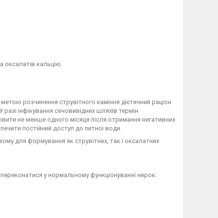
та оксалатів кальцію.
метою розчинення струвітного каміння дієтичний раціон
У разі інфікування сечовивідних шляхів термін
новити не менше одного місяця після отримання негативних
зпечити постійний доступ до питної води.
ому для формування як струвітних, так і оксалатних
о переконатися у нормальному функціонуванні нирок.