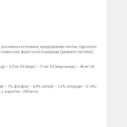
, рослинна клітковина, кукурудзяний глютен, гідролізат
, соєва олія, фруктоолігосахариди (джерело лютеїну).
д) – 3,5 мг; E4 (мідь) – 11 мг; E5 (марганець) – 46 мг; E6
ій – 1%; фосфор – 0,9%; натрій – 1,2%; хлориди – 2,14%;
 L-карнітин - 200 мг/кг.