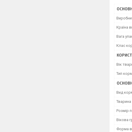
ОСНОВН
Виробни
Країна 
Вага уп
Клас ко
КОРИСТ
Вік твар
Тип кор
ОСНОВН
Вид кор
Тварина
Розмір 
Вікова г
Форма в