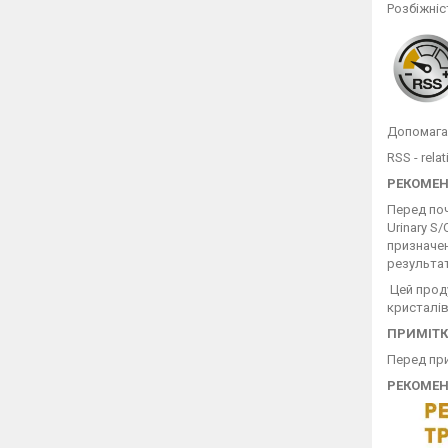
Розбіжніс
Допомагає
RSS - rela
РЕКОМЕН
Перед поч
Urinary S
призначен
результат
Цей проду
кристалів
ПРИМІТК
Перед при
РЕКОМЕ