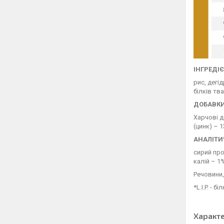
ІНГРЕДІ
рис, дегі
білків тв
ДОБАВКИ 
Харчові до
(цинк) – 
АНАЛІТИ
сирий про
калій – 1%
Речовини,
*L.I.P. -
Характ