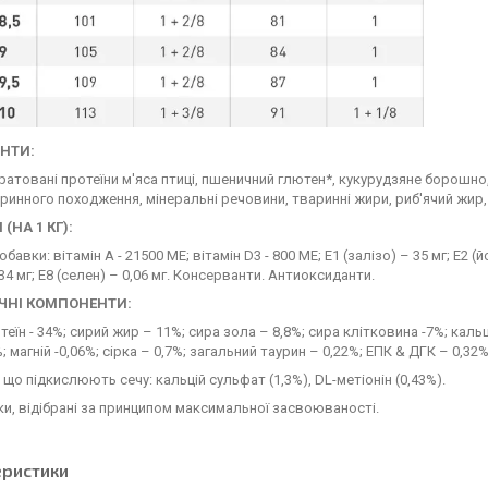
ЄНТИ:
дратовані протеїни м'яса птиці, пшеничний глютен*, кукурудзяне борошно
аринного походження, мінеральні речовини, тваринні жири, риб'ячий жир
(НА 1 КГ):
бавки: вітамін A - 21500 MЕ; вітамін D3 - 800 MЕ; E1 (залізо) – 35 мг; E2 (йо
134 мг; E8 (селен) – 0,06 мг. Консерванти. Антиоксиданти.
ЧНІ КОМПОНЕНТИ:
теїн - 34%; сирий жир – 11%; сира зола – 8,8%; сира клітковина -7%; кальц
; магній -0,06%; сірка – 0,7%; загальний таурин – 0,22%; ЕПК & ДГК – 0,32%;
 що підкислюють сечу: кальцій сульфат (1,3%), DL-метіонін (0,43%).
 білки, відібрані за принципом максимальної засвоюваності.
еристики