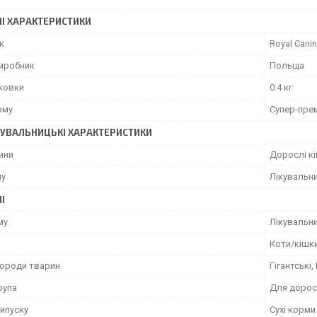
І ХАРАКТЕРИСТИКИ
к
Royal Canin
виробник
Польща
аковки
0.4 кг
рму
Супер-пре
УВАЛЬНИЦЬКІ ХАРАКТЕРИСТИКИ
ини
Дорослі к
му
Лікувальн
І
му
Лікувальн
Коти/кішк
породи тварин
Гігантські,
рупа
Для дорос
ипуску
Сухі корми