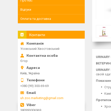
Про нас
Відгуки
Оплата та доставка
Контакти
Усовський Хвостовський
URINARY
Єгор
ВЕТЕРИН
URINARY 
Київ, Україна
своїй зда
Показан
+380 (99) 300-69-69
Стру
Камі
uh.zoo.marketing@gmail.com
Протипо
Хрон
380993006969