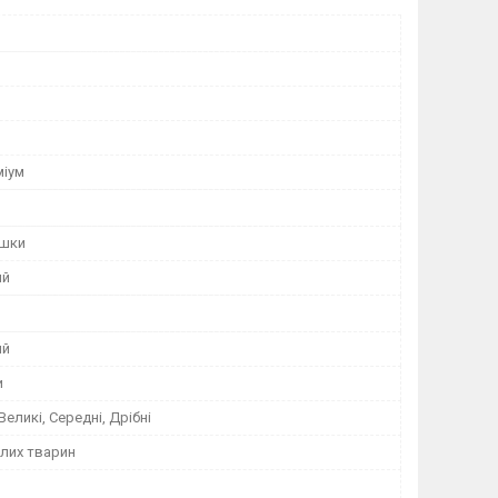
міум
ішки
ий
ий
и
 Великі, Середні, Дрібні
лих тварин