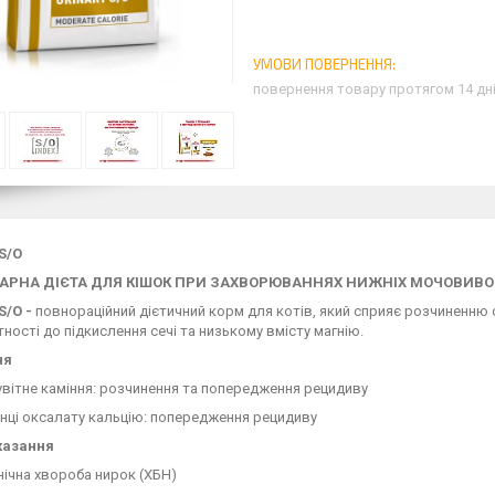
повернення товару протягом 14 дн
 S/O
АРНА ДІЄТА ДЛЯ КІШОК ПРИ ЗАХВОРЮВАННЯХ НИЖНІХ МОЧОВИВ
S/O -
повнораційний дієтичний корм для котів, який сприяє розчиненню с
тності до підкислення сечі та низькому вмісту магнію.
ня
вітне каміння: розчинення та попередження рецидиву
нці оксалату кальцію: попередження рецидиву
казання
ічна хвороба нирок (ХБН)