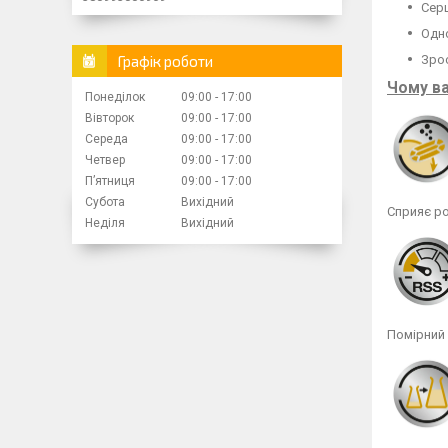
Сер
Одно
Графік роботи
Зрос
Чому ва
Понеділок
09:00
17:00
Вівторок
09:00
17:00
Середа
09:00
17:00
Четвер
09:00
17:00
Пʼятниця
09:00
17:00
Субота
Вихідний
Сприяє ро
Неділя
Вихідний
Помірний 