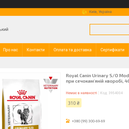
Київ, Україна
ький
Про нас
Контакти
Оплата та доставка
Сертифікати
Royal Canin Urinary S/O Mod
при сечокам'яній хворобі, 4
Немає в наявності
Код:
3954004
310 ₴
+380 (99) 300-69-69