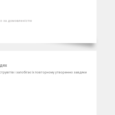
ів
за домовленістю
ОДЯХ
трувітів і запобігає їх повторному утворенню завдяки