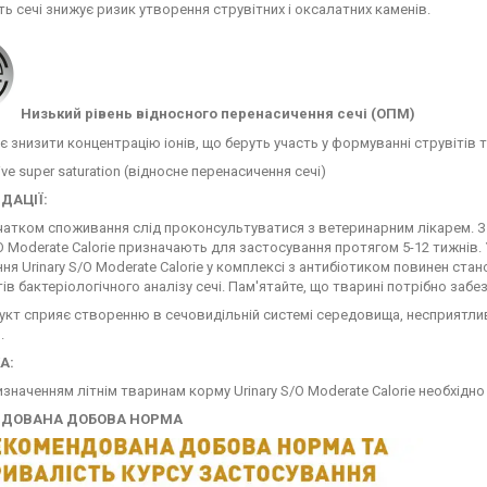
ть сечі знижує ризик утворення струвітних і оксалатних каменів.
Низький рівень відносного перенасичення сечі (ОПМ)
 знизити концентрацію іонів, що беруть участь у формуванні струвітів 
tive super saturation (відносне перенасичення сечі)
ДАЦІЇ:
атком споживання слід проконсультуватися з ветеринарним лікарем. З 
/O Moderate Calorie призначають для застосування протягом 5-12 тижнів. 
ня Urinary S/O Moderate Calorie у комплексі з антибіотиком повинен ста
ів бактеріологічного аналізу сечі. Пам'ятайте, що тварині потрібно забе
кт сприяє створенню в сечовидільній системі середовища, несприятлив
.
А:
значенням літнім тваринам корму Urinary S/O Moderate Calorie необхідн
НДОВАНА ДОБОВА НОРМА