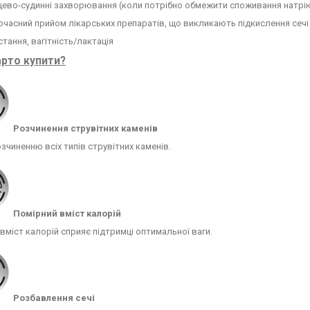
цево-судинні захворювання (коли потрібно обмежити споживання натрі
часний прийом лікарських препаратів, що викликають підкислення сеч
тання, вагітність/лактація
рто купити?
Розчинення струвітних каменів
зчиненню всіх типів струвітних каменів.
Помірний вміст калорій
вміст калорій сприяє підтримці оптимальної ваги.
Розбавлення сечі