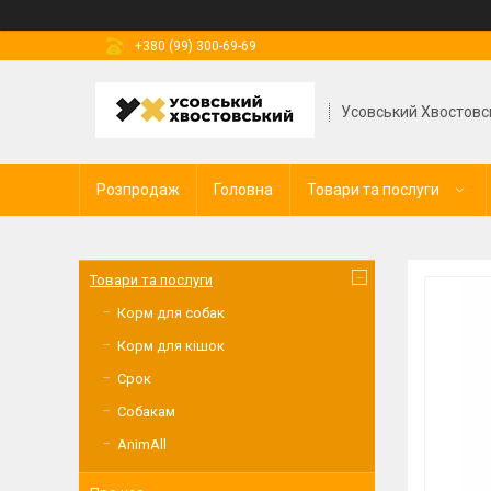
+380 (99) 300-69-69
Усовський Хвостовс
Розпродаж
Головна
Товари та послуги
Товари та послуги
Корм для собак
Корм для кішок
Срок
Собакам
AnimAll