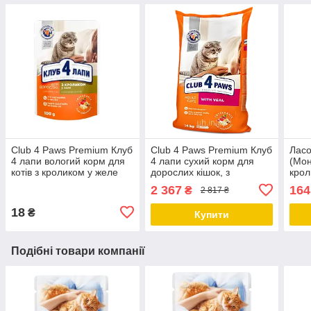
Club 4 Paws Premium Клуб
Club 4 Paws Premium Клуб
Ласо
4 лапи вологий корм для
4 лапи сухий корм для
(Мон
котів з кроликом у желе
дорослих кішок, з
крол
100 ГР х 24 ШТ
телятиною 14 КГ
2 367
164
₴
2 817 ₴
18
₴
Купити
Подібні товари компанії