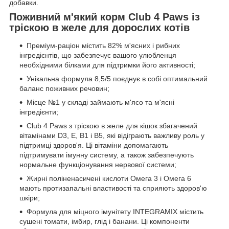
добавки.
Поживний м'який корм Club 4 Paws із
тріскою в желе для дорослих котів
Преміум-раціон містить 82% м'ясних і рибних
інгредієнтів, що забезпечує вашого улюбленця
необхідними білками для підтримки його активності;
Унікальна формула 8,5/5 поєднує в собі оптимальний
баланс поживних речовин;
Місце №1 у складі займають м'ясо та м'ясні
інгредієнти;
Club 4 Paws з тріскою в желе для кішок збагачений
вітамінами D3, E, B1 і B5, які відіграють важливу роль у
підтримці здоров'я. Ці вітаміни допомагають
підтримувати імунну систему, а також забезпечують
нормальне функціонування нервової системи;
Жирні поліненасичені кислоти Омега 3 і Омега 6
мають протизапальні властивості та сприяють здоров'ю
шкіри;
Формула для міцного імунітету INTEGRAMIX містить
сушені томати, імбир, глід і банани. Ці компоненти