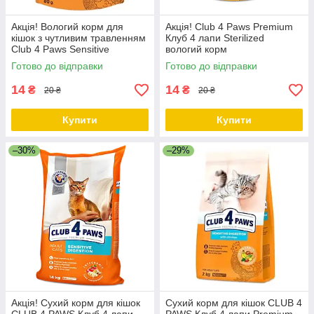
Акція! Вологий корм для
Акція! Club 4 Paws Premium
кішок з чутливим травленням
Клуб 4 лапи Sterilized
Club 4 Paws Sensitive
вологий корм
Digestion з куркою 80 г від
для стерилізованих кішок із
Готово до відправки
Готово до відправки
24ШТ
куркою 80 ГР від 24ШТ
14
14
₴
₴
20 ₴
20 ₴
Купити
Купити
–30%
–29%
Акція! Сухий корм для кішок
Сухий корм для кішок CLUB 4