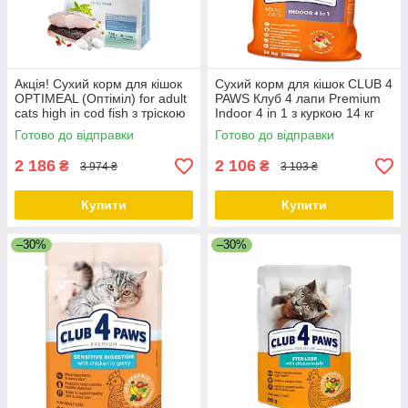
Акція! Сухий корм для кішок
Сухий корм для кішок CLUB 4
OPTIMEAL (Оптіміл) for adult
PAWS Клуб 4 лапи Premium
cats high in cod fish з тріскою
Indoor 4 in 1 з куркою 14 кг
10 кг
Готово до відправки
Готово до відправки
2 186
2 106
₴
₴
3 974 ₴
3 103 ₴
Купити
Купити
–30%
–30%