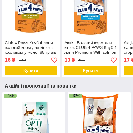
Club 4 Paws Клуб 4 лапи
Акція! Вологий корм для
Акці
вологий корм для кішок з
кішок CLUB 4 PAWS Клуб 4
лапи
кроликом у желе, 85 гр від
лапи Premium With salmon
стер
24 шт
in jelly лосось в желе 85 гр
ялов
16
13
17
₴
₴
18 ₴
18 ₴
від 24шт
від 
Купити
Купити
Акційні пропозиції та новинки
–45%
–32%