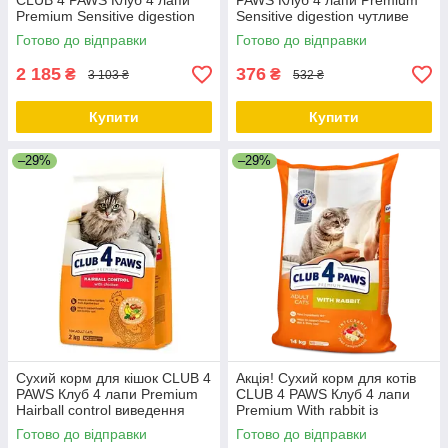
CLUB 4 PAWS Клуб 4 лапи
PAWS Клуб 4 лапи Premium
Premium Sensitive digestion
Sensitive digestion чутливе
чутливе травлення 14 кг
травлення 2 кг
Готово до відправки
Готово до відправки
2 185
376
₴
₴
3 103 ₴
532 ₴
Купити
Купити
–29%
–29%
Сухий корм для кішок CLUB 4
Акція! Сухий корм для котів
PAWS Клуб 4 лапи Premium
CLUB 4 PAWS Клуб 4 лапи
Hairball control виведення
Premium With rabbit із
шерсті 2 кг
кроликом 14 кг
Готово до відправки
Готово до відправки