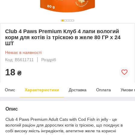
Club 4 Paws Premium Клуб 4 лапи вологий
корм для котів із тріскою в желе 80 ГР х 24
ШТ
Немає в наявності
Код: B5611711
Роздріб
18
₴
Опис
Характеристики
Доставка
Оплата
Умови 
Опис
Club 4 Paws Premium Adult Cats with Cod Fish in jelly - це
вологий раціон для дорослих котів із тріскою, що поєднує в
собі високу якість інгредієнтів, апетитне желе та корисні