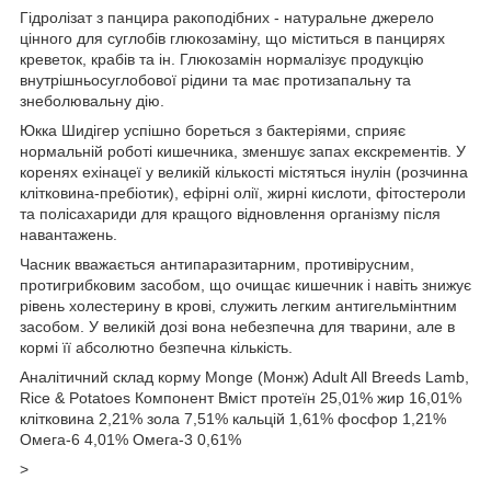
Гідролізат з панцира ракоподібних - натуральне джерело
цінного для суглобів глюкозаміну, що міститься в панцирях
креветок, крабів та ін. Глюкозамін нормалізує продукцію
внутрішньосуглобової рідини та має протизапальну та
знеболювальну дію.
Юкка Шидігер успішно бореться з бактеріями, сприяє
нормальній роботі кишечника, зменшує запах екскрементів. У
коренях ехінацеї у великій кількості містяться інулін (розчинна
клітковина-пребіотик), ефірні олії, жирні кислоти, фітостероли
та полісахариди для кращого відновлення організму після
навантажень.
Часник вважається антипаразитарним, противірусним,
протигрибковим засобом, що очищає кишечник і навіть знижує
рівень холестерину в крові, служить легким антигельмінтним
засобом. У великій дозі вона небезпечна для тварини, але в
кормі її абсолютно безпечна кількість.
Аналітичний склад корму Monge (Монж) Adult All Breeds Lamb,
Rice & Potatoes Компонент Вміст протеїн 25,01% жир 16,01%
клітковина 2,21% зола 7,51% кальцій 1,61% фосфор 1,21%
Омега-6 4,01% Омега-3 0,61%
>