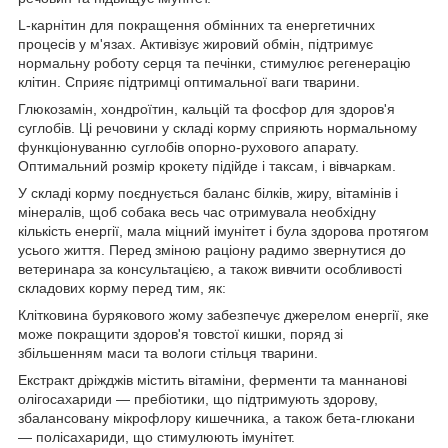
L-карнітин для покращення обмінних та енергетичних
процесів у м'язах. Активізує жировий обмін, підтримує
нормальну роботу серця та печінки, стимулює регенерацію
клітин. Сприяє підтримці оптимальної ваги тварини.
Глюкозамін, хондроїтин, кальцій та фосфор для здоров'я
суглобів. Ці речовини у складі корму сприяють нормальному
функціонуванню суглобів опорно-рухового апарату.
Оптимальний розмір крокету підійде і таксам, і вівчаркам.
У складі корму поєднується баланс білків, жиру, вітамінів і
мінералів, щоб собака весь час отримувала необхідну
кількість енергії, мала міцний імунітет і була здорова протягом
усього життя. Перед зміною раціону радимо звернутися до
ветеринара за консультацією, а також вивчити особливості
складових корму перед тим, як:
Клітковина бурякового жому забезпечує джерелом енергії, яке
може покращити здоров'я товстої кишки, поряд зі
збільшенням маси та вологи стільця тварини.
Екстракт дріжджів містить вітаміни, ферменти та маннанові
олігосахариди — пребіотики, що підтримують здорову,
збалансовану мікрофлору кишечника, а також бета-глюкани
— полісахариди, що стимулюють імунітет.