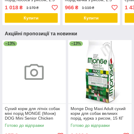
КГ
КГ
порі
1 018
966
1 4
₴
₴
1 170 ₴
1 110 ₴
Купити
Купити
Акційні пропозиції та новинки
–13%
–13%
Сухий корм для літніх собак
Monge Dog Maxi Adult сухий
міні порід MONGE (Монж)
корм для собак великих
DOG Mini Senior Chicken
порід, курка з рисом, 15 КГ
курка 3 кг
Готово до відправки
Готово до відправки