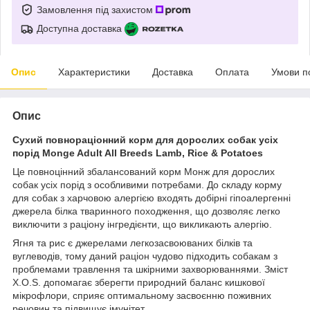
Замовлення під захистом
Доступна доставка
Опис
Характеристики
Доставка
Оплата
Умови п
Опис
Сухий повнораціонний корм для дорослих собак усіх
порід Monge Adult All Breeds Lamb, Rice & Potatoes
Це повноцінний збалансований корм Монж для дорослих
собак усіх порід з особливими потребами. До складу корму
для собак з харчовою алергією входять добірні гіпоалергенні
джерела білка тваринного походження, що дозволяє легко
виключити з раціону інгредієнти, що викликають алергію.
Ягня та рис є джерелами легкозасвоюваних білків та
вуглеводів, тому даний раціон чудово підходить собакам з
проблемами травлення та шкірними захворюваннями. Зміст
X.O.S. допомагає зберегти природний баланс кишкової
мікрофлори, сприяє оптимальному засвоєнню поживних
речовин та підвищує імунітет.