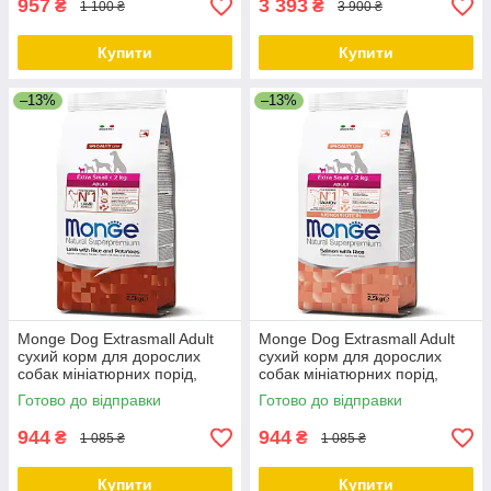
957
3 393
₴
₴
1 100 ₴
3 900 ₴
Купити
Купити
–13%
–13%
Monge Dog Extrasmall Adult
Monge Dog Extrasmall Adult
сухий корм для дорослих
сухий корм для дорослих
собак мініатюрних порід,
собак мініатюрних порід,
ягня/картопля, 2.5 КГ
лосось із рисом, 2.5 КГ
Готово до відправки
Готово до відправки
944
944
₴
₴
1 085 ₴
1 085 ₴
Купити
Купити