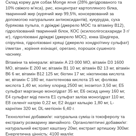
Склад корму для собак Monge ягня (28% дегідрованого та
10% свіжого м'яса), рис, концентрат картопляного білка,
тваринний жир (курячий жир 99,5%, консервований за
допомогою натуральних антиоксидантів), кукурудза, суха
бурякова пульпа, п дріжджі (джерело МОС та вітаміну B12),
гідролізований тваринний білок, КОС (ксилоолігосахариди 3 г/
кг), гідролізовані дріжджі (джерело МОС), юкка Шидігера,
спіруліна, гідролізовані хрящі (джерело хондроїтину сульфат)
ілметан , коріння ехінацеї, орегано, порошок сушеного
часнику.
Вітаміни та мінерали: вітамін А 23 000 МО, вітамін D3 1600
МО, вітамін Е 200 мг, вітамін В1 10 мг, вітамін В2 13 мг, вітамін
В6 6 мг, вітамін В12 125 мг, біотин 17 мг, нікотинова кислота
мг, вітамін С 180 мг, пантотенова кислота 15 мг, фолієва
кислота 1,40 мг, холіну хлорид 2500 мг, інозитол 3,50 мг, Е5
сульфат марганцю моногідрат 35 мг, Е6 оксид цинку 160 мг,
Е4 сульфат міді пента Е1 сульфат заліза моногідрат 110 мг,
Е8 селеніт натрію 0,22 мг, Е2 йодат кальцію 1,80 мг, L-
карнітин 320 мг, DL-метіонін 6,40 г.
Технологічні добавки/кг: натуральна суміш із токоферолу та
екстракту розмарину звичайного. Органолептичні добавки/кг:
натуральний екстракт каштану 20мг, екстракт артишоку 300мг.
Енергетична цінність: 4100 ккал/кг.