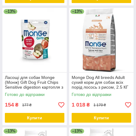
–13%
–13%
Ласощі для собак Monge
Monge Dog All breeds Adult
(Монж) Gift Dog Fruit Chips
сухий корм для собак всіх
Sensitive digestion картопля з
порід лосось з рисом, 2.5 КГ
яблуком (веган) 150г
Готово до відправки
Готово до відправки
154
1 018
₴
₴
177 ₴
1 170 ₴
Купити
Купити
–13%
–13%