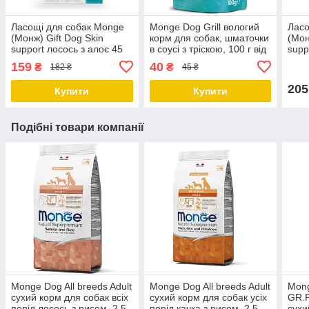
Ласощі для собак Monge
Monge Dog Grill вологий
Ласо
(Монж) Gift Dog Skin
корм для собак, шматочки
(Мон
support лосось з алоє 45
в соусі з тріскою, 100 г від
supp
гр
24 шт.
манд
159
40
₴
₴
182 ₴
45 ₴
205
Купити
Купити
Подібні товари компанії
Monge Dog All breeds Adult
Monge Dog All breeds Adult
Mon
сухий корм для собак всіх
сухий корм для собак усіх
GR.F
порід лосось з рисом, 2.5
порід качка з рисом, 2.5
сухи