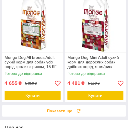
Monge Dog All breeds Adult
Monge Dog Mini Adult сухий
сухий корм для собак усіх
корм для дорослих собак
порід кролик з рисом, 15 КГ
дрібних порід, ягня/рис/
картопля, 15 КГ
Готово до відправки
Готово до відправки
4 655
4 481
₴
₴
5 350 ₴
5 150 ₴
Купити
Купити
Показати ще
Про нас