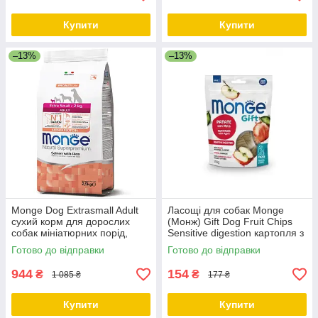
Купити
Купити
–13%
–13%
Monge Dog Extrasmall Adult
Ласощі для собак Monge
сухий корм для дорослих
(Монж) Gift Dog Fruit Chips
собак мініатюрних порід,
Sensitive digestion картопля з
лосось із рисом, 2.5 КГ
яблуком (веган) 150г
Готово до відправки
Готово до відправки
944
154
₴
₴
1 085 ₴
177 ₴
Купити
Купити