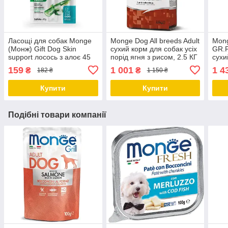
Ласощі для собак Monge
Monge Dog All breeds Adult
Mon
(Монж) Gift Dog Skin
сухий корм для собак усіх
GR.F
support лосось з алоє 45
порід ягня з рисом, 2.5 КГ
сухи
гр
порі
159
1 001
1 4
₴
₴
182 ₴
1 150 ₴
Купити
Купити
Подібні товари компанії