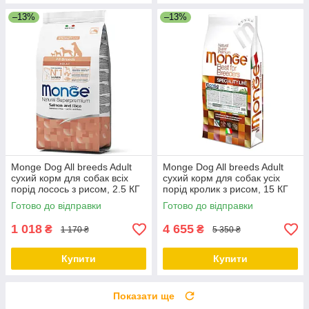
–13%
–13%
Monge Dog All breeds Adult
Monge Dog All breeds Adult
сухий корм для собак всіх
сухий корм для собак усіх
порід лосось з рисом, 2.5 КГ
порід кролик з рисом, 15 КГ
Готово до відправки
Готово до відправки
1 018
4 655
₴
₴
1 170 ₴
5 350 ₴
Купити
Купити
Показати ще