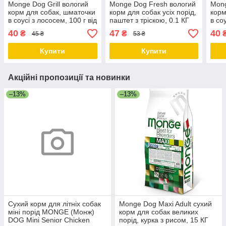
Monge Dog Grill вологий
Monge Dog Fresh вологий
Mong
корм для собак, шматочки
корм для собак усіх порід,
корм
в соусі з лососем, 100 г від
паштет з тріскою, 0.1 КГ
в со
24 шт.
від 5 шт.
0.1К
40
47
40
₴
₴
45 ₴
53 ₴
Купити
Купити
Акційні пропозиції та новинки
–13%
–13%
Сухий корм для літніх собак
Monge Dog Maxi Adult сухий
міні порід MONGE (Монж)
корм для собак великих
DOG Mini Senior Chicken
порід, курка з рисом, 15 КГ