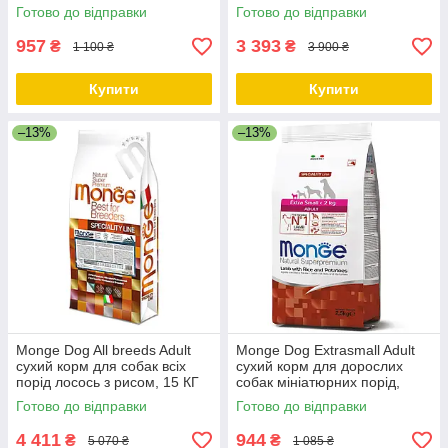
курка 3 кг
Готово до відправки
Готово до відправки
957
3 393
₴
₴
1 100 ₴
3 900 ₴
Купити
Купити
–13%
–13%
Monge Dog All breeds Adult
Monge Dog Extrasmall Adult
сухий корм для собак всіх
сухий корм для дорослих
порід лосось з рисом, 15 КГ
собак мініатюрних порід,
ягня/картопля, 2.5 КГ
Готово до відправки
Готово до відправки
4 411
944
₴
₴
5 070 ₴
1 085 ₴