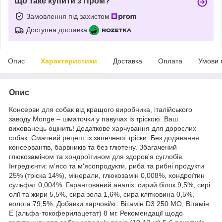
Що таке купити з Пром?
Замовлення під захистом
Доступна доставка
Опис
Характеристики
Доставка
Оплата
Умови 
Опис
Консерви для собак від кращого виробника, італійського
заводу Monge – шматочки у павучах із тріскою. Ваш
вихованець оцінить! Додаткове харчування для дорослих
собак. Смачний рецепт із запеченої тріски. Без додавання
консервантів, барвників та без глютену. Збагачений
глюкозаміном та хондроїтином для здоров'я суглобів.
Інгредієнти: м'ясо та м'ясопродукти, риба та рибні продукти
25% (тріска 14%), мінерали, глюкозамін 0,008%, хондроїтин
сульфат 0,004%. Гарантований аналіз: сирий білок 9,5%, сирі
олії та жири 5,5%, сира зола 1,6%, сира клітковина 0,5%,
волога 79,5%. Добавки харчові/кг: Вітамін D3 250 МО, Вітамін
Е (альфа-токоферилацетат) 8 мг. Рекомендації щодо