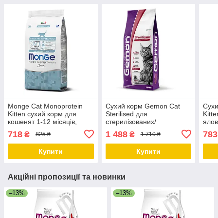
Monge Cat Monoprotein
Сухий корм Gemon Cat
Сухи
Kitten сухий корм для
Sterilised для
Kitt
кошенят 1-12 місяців,
стерилізованих/
ялов
вагітних/годуючих кішок із
кастрованих кішок з
718
1 488
783
₴
₴
825 ₴
1 710 ₴
фореллю 1.5 КГ
яловичиною 7 кг
Купити
Купити
Акційні пропозиції та новинки
–13%
–13%