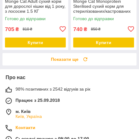
Monge Cat Adult сухий корм
Monge Cat Monoprotein
для дорослої кішки від 1 року,
Sterilised сухий корм для
з лососем 1.5 КГ
стерилізованих/кастрованих
котів із тріскою 1,5 КГ
Готово до відправки
Готово до відправки
705
740
₴
₴
810 ₴
850 ₴
Купити
Купити
Показати ще
Про нас
98% позитивних з 2542 відгуків за рік
Працює з 25.09.2018
м. Київ
Київ, Україна
Контакти
Сьогодні працює з 09:00 до 17:00