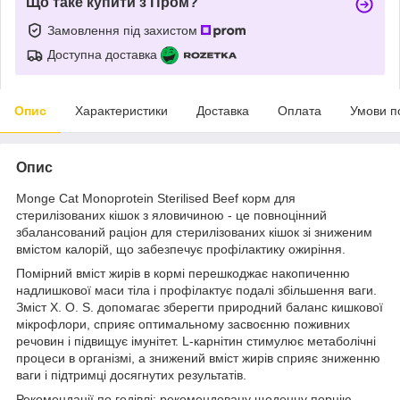
Що таке купити з Пром?
Замовлення під захистом
Доступна доставка
Опис
Характеристики
Доставка
Оплата
Умови п
Опис
Monge Cat Monoprotein Sterilised Beef корм для
стерилізованих кішок з яловичиною - це повноцінний
збалансований раціон для стерилізованих кішок зі зниженим
вмістом калорій, що забезпечує профілактику ожиріння.
Помірний вміст жирів в кормі перешкоджає накопиченню
надлишкової маси тіла і профілактує подалі збільшення ваги.
Зміст X. O. S. допомагає зберегти природний баланс кишкової
мікрофлори, сприяє оптимальному засвоєнню поживних
речовин і підвищує імунітет. L-карнітин стимулює метаболічні
процеси в організмі, а знижений вміст жирів сприяє зниженню
ваги і підтримці досягнутих результатів.
Рекомендації по годівлі: рекомендовану щоденну порцію