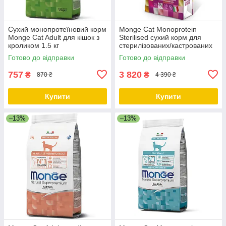
Сухий монопротеїновий корм
Monge Cat Monoprotein
Monge Cat Adult для кішок з
Sterilised сухий корм для
кроликом 1.5 кг
стерилізованих/кастрованих
котів із фореллю 10 КГ
Готово до відправки
Готово до відправки
757
3 820
₴
₴
870 ₴
4 390 ₴
Купити
Купити
–13%
–13%