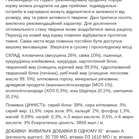
корму можна розділити на два прийоми. Індивідуальні
потреби в харчуванні можуть відрізнятися в залежності від
розміру, віку та рівня активності тварини. Дані приписи носять
виключно рекомендаційний характер. Для досягнення
оптимального стану тварини може знадобитися зміна раціону.
Перехід на новий вид корму повинен відбуватися протягом
тижня. Свіжа чиста вода повинна постійно бути доступна
вашому вихованцеві. Зберігати в сухому і прохолодному місці.
СКЛАД: яловичина (висушена 26%, свіжа 10%), пшениця,
кукурудзяна клейковина, кукурудза, картопляний білок,
тваринний жир (очищень курячий жир 99,5%), гідролізований
тваринний білок (печінка), риб'ячий жир (очищене лососеве
масло 99, 5%), клітковина гороху, мінеральні речовини,
дріжджові продукти (маннанолігосахаріди (МОЅ 1%),
ксілоолігосахаріди (XOS 0,3%), юка Шідігера (0,1%), шипшина
(0,1%).
Поживна ЦІННІСТЬ: сирий білок: 38%, сира клітковина: 3%,
сирий жир: 11,5%, сира зола: 8%, кальцій: 2%, фосфор 1,3%,
магній: 0,09%, натрій: 0,3%, n-3 жирні кислоти: 0,5%, n-6 жирні
кислоти: 3% Енергетична цінність: 3858 ккал / кг.
ДОБАВКИ: ЖИВИЛЬНІ ДОБАВКИ В ОДНОМУ КГ: вітамін A
(ретинолу ацетат): 30 700 МО, вітамін D3 1610 МО / кг, вітамін