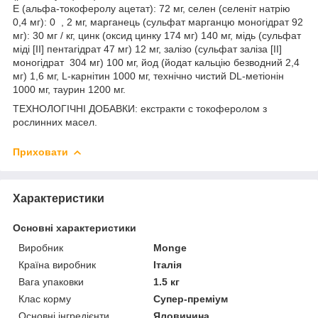
Е (альфа-токоферолу ацетат): 72 мг, селен (селеніт натрію
0,4 мг): 0 , 2 мг, марганець (сульфат марганцю моногідрат 92
мг): 30 мг / кг, цинк (оксид цинку 174 мг) 140 мг, мідь (сульфат
міді [II] пентагідрат 47 мг) 12 мг, залізо (сульфат заліза [II]
моногідрат 304 мг) 100 мг, йод (йодат кальцію безводний 2,4
мг) 1,6 мг, L-карнітин 1000 мг, технічно чистий DL-метіонін
1000 мг, таурин 1200 мг.
ТЕХНОЛОГІЧНІ ДОБАВКИ: екстракти c токоферолом з
рослинних масел.
Приховати
Характеристики
Основні характеристики
Виробник
Monge
Країна виробник
Італія
Вага упаковки
1.5 кг
Клас корму
Супер-преміум
Основні інгредієнти
Яловичина