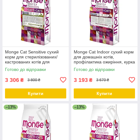
Monge Cat Sensitive сухий
Monge Cat Indoor сухий корм
корм для стерилізованих/
для домашніх котів,
кастрованих котів для
профілактика ожиріння, курка
травлення, курка 10 КГ
10 КГ
Готово до відправки
Готово до відправки
3 306
3 193
₴
₴
3 800 ₴
3 670 ₴
Купити
Купити
–13%
–13%