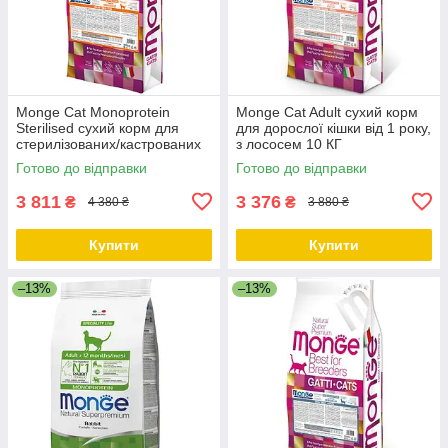
Monge Cat Monoprotein
Monge Cat Adult сухий корм
Sterilised сухий корм для
для дорослої кішки від 1 року,
стерилізованих/кастрованих
з лососем 10 КГ
кішок з качкою 10 КГ
Готово до відправки
Готово до відправки
3 811
3 376
₴
₴
4 380 ₴
3 880 ₴
Купити
Купити
–13%
–13%