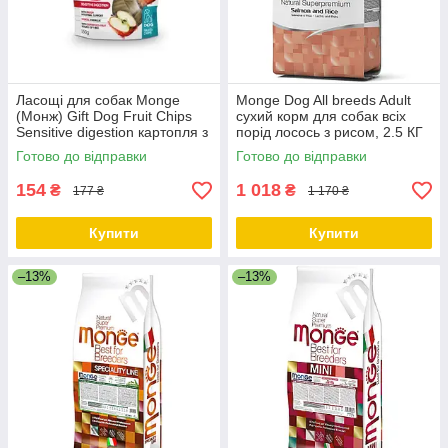
Ласощі для собак Monge
Monge Dog All breeds Adult
(Монж) Gift Dog Fruit Chips
сухий корм для собак всіх
Sensitive digestion картопля з
порід лосось з рисом, 2.5 КГ
яблуком (веган) 150г
Готово до відправки
Готово до відправки
154
1 018
₴
₴
177 ₴
1 170 ₴
Купити
Купити
–13%
–13%