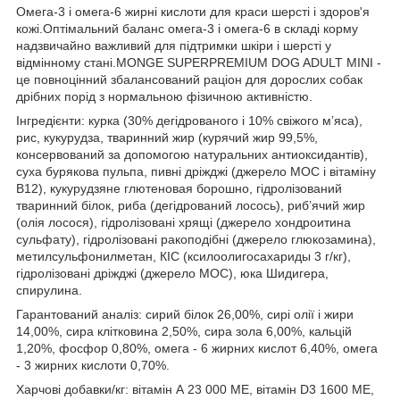
Омега-3 і омега-6 жирні кислоти для краси шерсті і здоров'я
кожі.Оптімальний баланс омега-3 і омега-6 в складі корму
надзвичайно важливий для підтримки шкіри і шерсті у
відмінному стані.MONGE SUPERPREMIUM DOG ADULT MINI -
це повноцінний збалансований раціон для дорослих собак
дрібних порід з нормальною фізичною активністю.
Інгредієнти: курка (30% дегідрованого і 10% свіжого м’яса),
рис, кукурудза, тваринний жир (курячий жир 99,5%,
консервований за допомогою натуральних антиоксидантів),
суха бурякова пульпа, пивні дріжджі (джерело МОС і вітаміну
B12), кукурудзяне глютеновая борошно, гідролізований
тваринний білок, риба (дегідрований лосось), риб’ячий жир
(олія лосося), гідролізовані хрящі (джерело хондроитина
сульфату), гідролізовані ракоподібні (джерело глюкозамина),
метилсульфонилметан, КІС (ксилоолигосахариды 3 г/кг),
гідролізовані дріжджі (джерело МОС), юка Шидигера,
спирулина.
Гарантований аналіз: сирий білок 26,00%, сирі олії і жири
14,00%, сира клітковина 2,50%, сира зола 6,00%, кальцій
1,20%, фосфор 0,80%, омега - 6 жирних кислот 6,40%, омега
- 3 жирних кислоти 0,70%.
Харчові добавки/кг: вітамін А 23 000 МЕ, вітамін D3 1600 МЕ,