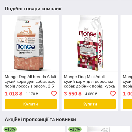
Подібні товари компанії
Monge Dog All breeds Adult
Monge Dog Mini Adult
Mong
сухий корм для собак всіх
сухий корм для дорослих
сухи
порід лосось з рисом, 2.5
собак дрібних порід, курка
порі
КГ
з рисом, 15 КГ
1 018
3 550
1 0
₴
₴
1 170 ₴
4 080 ₴
Купити
Купити
Акційні пропозиції та новинки
–13%
–13%