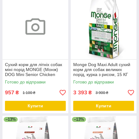
Сухий корм для літніх собак
Monge Dog Maxi Adult сухий
міні порід MONGE (Монж)
корм для собак великих
DOG Mini Senior Chicken
порід, курка з рисом, 15 КГ
курка 3 кг
Готово до відправки
Готово до відправки
957
3 393
₴
₴
1 100 ₴
3 900 ₴
Купити
Купити
–13%
–13%