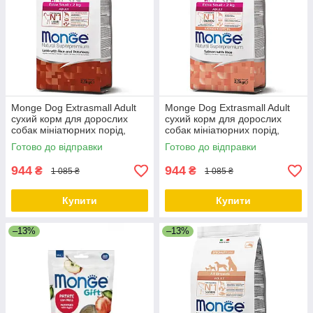
Monge Dog Extrasmall Adult
Monge Dog Extrasmall Adult
сухий корм для дорослих
сухий корм для дорослих
собак мініатюрних порід,
собак мініатюрних порід,
ягня/картопля, 2.5 КГ
лосось із рисом, 2.5 КГ
Готово до відправки
Готово до відправки
944
944
₴
₴
1 085 ₴
1 085 ₴
Купити
Купити
–13%
–13%