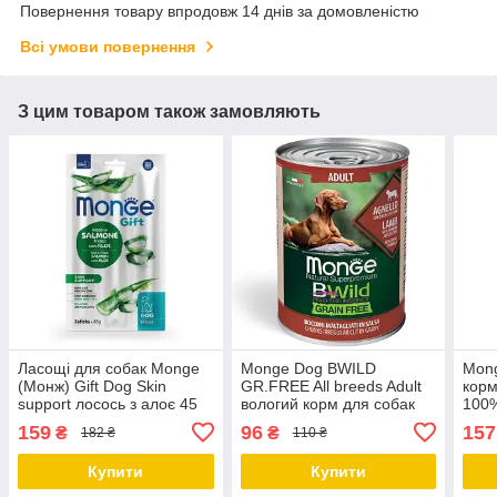
Повернення товару впродовж 14 днів за домовленістю
Всі умови повернення
З цим товаром також замовляють
Ласощі для собак Monge
Monge Dog BWILD
Mong
(Монж) Gift Dog Skin
GR.FREE All breeds Adult
корм
support лосось з алоє 45
вологий корм для собак
100%
гр
усіх порід, ягня, гарбуз,
159
96
157
₴
₴
182 ₴
110 ₴
цукіні 0.4 КГ
Купити
Купити