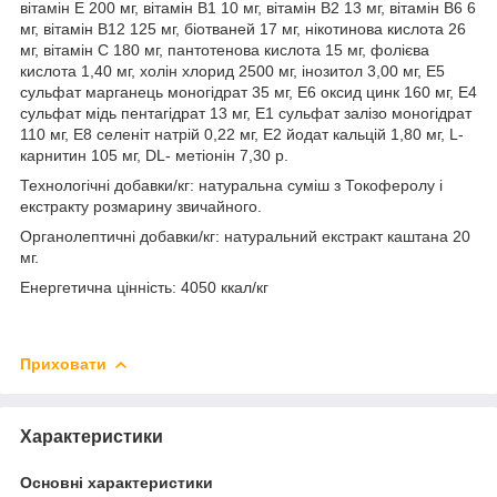
вітамін Е 200 мг, вітамін В1 10 мг, вітамін В2 13 мг, вітамін В6 6
мг, вітамін В12 125 мг, біотваней 17 мг, нікотинова кислота 26
мг, вітамін С 180 мг, пантотенова кислота 15 мг, фолієва
кислота 1,40 мг, холін хлорид 2500 мг, інозитол 3,00 мг, Е5
сульфат марганець моногідрат 35 мг, Е6 оксид цинк 160 мг, Е4
сульфат мідь пентагідрат 13 мг, Е1 сульфат залізо моногідрат
110 мг, Е8 селеніт натрій 0,22 мг, Е2 йодат кальцій 1,80 мг, L-
карнитин 105 мг, DL- метіонін 7,30 р.
Технологічні добавки/кг: натуральна суміш з Токоферолу і
екстракту розмарину звичайного.
Органолептичні добавки/кг: натуральний екстракт каштана 20
мг.
Енергетична цінність: 4050 ккал/кг
Приховати
Характеристики
Основні характеристики