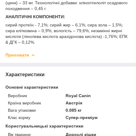
(цинк) – 33 мг. Технологічні добавки: кліноптилоліт осадового
походження – 0,45 г.
АНАЛІТИЧНІ КОМПОНЕНТИ:
сирий протеїн - 7,1%; сирий жир – 6,1%; сира зола – 1,5%;
сира клітковина – 0,9%; вологість – 79,6%; незамінні жирні
кислоти (лінолева кислота арахідонова кислота) -1,76%; ЕПК
& ДГК – 0,12%.
Приховати
Характеристики
Основні характеристики
Виробник
Royal Canin
Країна виробник
Австрія
Вага упаковки
0.085 кг
Клас корму
Супер-преміум
Користувальницькі характеристики
Вік тварини
Дорослі кішки