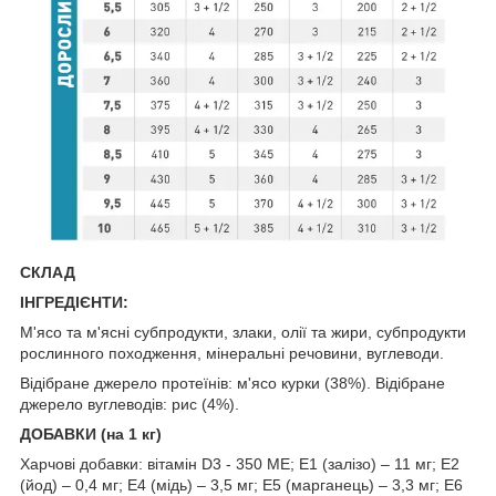
СКЛАД
ІНГРЕДІЄНТИ:
М'ясо та м'ясні субпродукти, злаки, олії та жири, субпродукти
рослинного походження, мінеральні речовини, вуглеводи.
Відібране джерело протеїнів: м'ясо курки (38%). Відібране
джерело вуглеводів: рис (4%).
ДОБАВКИ (на 1 кг)
Харчові добавки: вітамін D3 - 350 MЕ; E1 (залізо) – 11 мг; E2
(йод) – 0,4 мг; E4 (мідь) – 3,5 мг; E5 (марганець) – 3,3 мг; E6