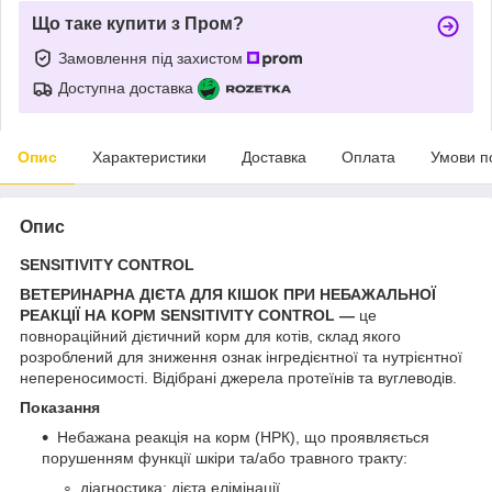
Що таке купити з Пром?
Замовлення під захистом
Доступна доставка
Опис
Характеристики
Доставка
Оплата
Умови п
Опис
SENSITIVITY CONTROL
ВЕТЕРИНАРНА ДІЄТА ДЛЯ КІШОК ПРИ НЕБАЖАЛЬНОЇ
РЕАКЦІЇ НА КОРМ
SENSITIVITY CONTROL —
це
повнораційний дієтичний корм для котів, склад якого
розроблений для зниження ознак інгредієнтної та нутрієнтної
непереносимості. Відібрані джерела протеїнів та вуглеводів.
Показання
Небажана реакція на корм (НРК), що проявляється
порушенням функції шкіри та/або травного тракту:
діагностика: дієта елімінації