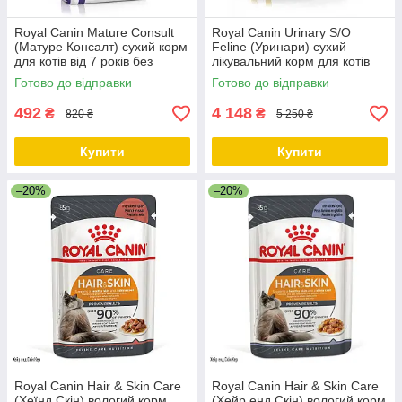
Royal Canin Mature Consult
Royal Canin Urinary S/O
(Матуре Консалт) сухий корм
Feline (Уринари) сухий
для котів від 7 років без
лікувальний корм для котів
старіння, 1.5 кг (термін
при лікуванні сечокам'яної
Готово до відправки
Готово до відправки
придатності до 07.2026)
хвороби, 9 КГ
492
4 148
₴
₴
820 ₴
5 250 ₴
Купити
Купити
–20%
–20%
Royal Canin Hair & Skin Care
Royal Canin Hair & Skin Care
(Хеїнд Скін) вологий корм
(Хейр енд Скін) вологий корм