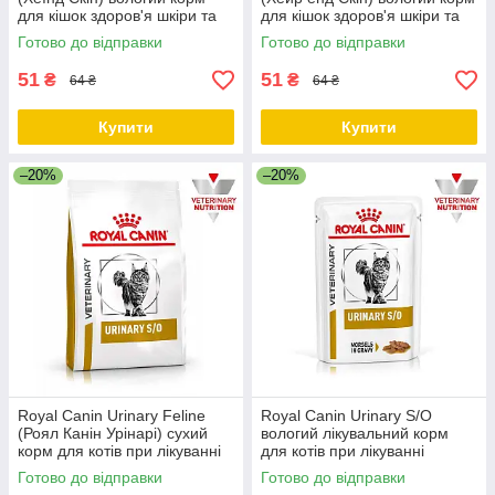
для кішок здоров'я шкіри та
для кішок здоров'я шкіри та
шерсті, у соусі 85 г від 12 шт.
вовни, в желе 85гр від 12шт
Готово до відправки
Готово до відправки
51
51
₴
₴
64 ₴
64 ₴
Купити
Купити
–20%
–20%
Royal Canin Urinary Feline
Royal Canin Urinary S/O
(Роял Канін Урінарі) сухий
вологий лікувальний корм
корм для котів при лікуванні
для котів при лікуванні
сечокам'яної хвороби, 400 гр
сечокам'яної хвороби, в
Готово до відправки
Готово до відправки
соусі, 85 ГР від 12 ШТ