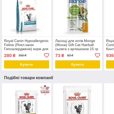
Royal Canin Hypoallergenic
Ласощі для котів Monge
Roya
Feline (Роял канін
(Монж) Gift Cat Hairball
Cont
Гипоалердженік) корм для
сьомга з артишоком 15 гр
Конт
кішок при харчовій алергії
при 
280
73
936
₴
₴
350 ₴
83 ₴
400 гр
КГ
Купити
Купити
Подібні товари компанії