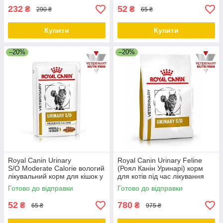
232
52
₴
₴
290 ₴
65 ₴
Купити
Купити
–20%
–20%
Royal Canin Urinary
Royal Canin Urinary Feline
S/O Moderate Calorie вологий
(Роял Канін Уринарі) корм
лікувальний корм для кішок у
для котів під час лікування
разі сечокам'яної хвороби, 85
сечокам'яної хвороби, 1.5 КГ
Готово до відправки
Готово до відправки
ГР від 12 шт.
52
780
₴
₴
65 ₴
975 ₴