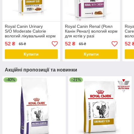
Royal Canin Urinary
Royal Canin Renal (Роял
Roya
S/O Moderate Calorie
Канін Ренал) вологий корм
Care
вологий лікувальний корм
для котів у разі
воло
для кішок у разі
захворювань нирок, курка,
набо
52
52
52
₴
₴
65 ₴
65 ₴
сечокам'яної хвороби, 85
85 ГР від 12 шт.
85 г
ГР від 12 шт.
Купити
Купити
Акційні пропозиції та новинки
–40%
–21%