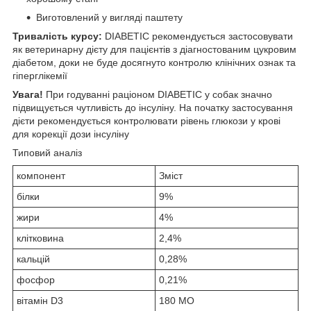
Виготовлений у вигляді паштету
Тривалість курсу:
DIABETIC рекомендується застосовувати
як ветеринарну дієту для пацієнтів з діагностованим цукровим
діабетом, доки не буде досягнуто контролю клінічних ознак та
гіперглікемії
Увага!
При годуванні раціоном DIABETIC у собак значно
підвищується чутливість до інсуліну. На початку застосування
дієти рекомендується контролювати рівень глюкози у крові
для корекції дози інсуліну
Типовий аналіз
компонент
Зміст
білки
9%
жири
4%
клітковина
2,4%
кальцій
0,28%
фосфор
0,21%
вітамін D3
180 МО