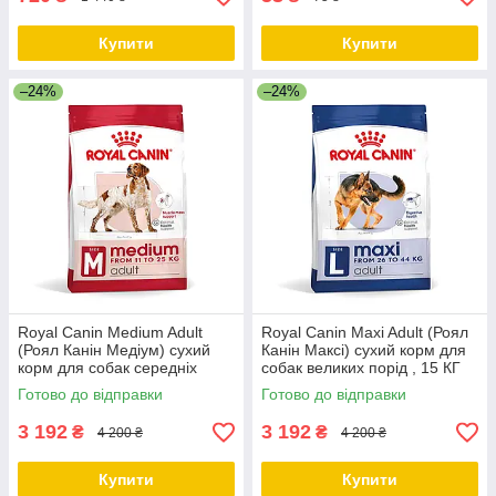
Купити
Купити
–24%
–24%
Royal Canin Medium Adult
Royal Canin Maxi Adult (Роял
(Роял Канін Медіум) сухий
Канін Максі) сухий корм для
корм для собак середніх
собак великих порід , 15 КГ
порід від 12 місяців, 15 КГ
Готово до відправки
Готово до відправки
3 192
3 192
₴
₴
4 200 ₴
4 200 ₴
Купити
Купити