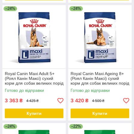
–24%
–24%
Royal Canin Maxi Adult 5+
Royal Canin Maxi Ageing 8+
(Роял Канін Максі) сухий
(Роял Канін Максі) сухий
корм для собак великих порід
корм для собак великих порід
від 5 років, 15 КГ
від 8 років, 15 КГ
Готово до відправки
Готово до відправки
3 363
3 420
₴
₴
4 425 ₴
4 500 ₴
Купити
Купити
–24%
–22%