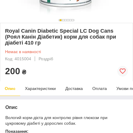
Royal Canin Diabetic Special LC Dog Cans
(Роял Канін Діабетик) корм для собак при
діабеті 410 гр
Немає в наявності
Код: 4015004
Роздріб
200
₴
Опис
Характеристики
Доставка
Оплата
Умови п
Опис
Вологий корм-дієта для контролю рівня глюкози при
цукровому діабеті у дорослих собак.
Показання: