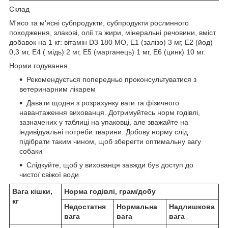
Склад
М'ясо та м'ясні субпродукти, субпродукти рослинного
походження, злакові, олії та жири, мінеральні речовини, вміст
добавок на 1 кг: вітамін D3 180 МО, E1 (залізо) 3 мг, E2 (йод)
0,3 мг, E4 ( мідь) 2 мг, E5 (марганець) 1 мг, E6 (цинк) 10 мг.
Норми годування
Рекомендується попередньо проконсультуватися з
ветеринарним лікарем
Давати щодня з розрахунку ваги та фізичного
навантаження вихованця. Дотримуйтесь норм годівлі,
зазначених у таблиці на упаковці, але зважайте на
індивідуальні потреби тварини. Добову норму слід
підібрати таким чином, щоб зберегти оптимальну вагу
собаки
Слідкуйте, щоб у вихованця завжди був доступ до
чистої свіжої води
Вага кішки,
Норма годівлі, грам/добу
кг
Недостатня
Нормальна
Надлишкова
вага
вага
вага