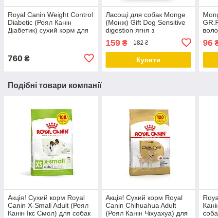
Royal Canin Weight Control
Ласощі для собак Monge
Mon
Diabetic (Роял Канін
(Монж) Gift Dog Sensitive
GR.F
Діабетик) сухий корм для
digestion ягня з
воло
собак при ожирінні та
каштанами 45 гр
усіх
159
96
₴
182 ₴
діабеті, 1.5 КГ
цукін
760
₴
Купити
Подібні товари компанії
Акція! Сухий корм Royal
Акція! Сухий корм Royal
Roya
Canin X-Small Adult (Роял
Canin Chihuahua Adult
Кані
Канін Ікс Смол) для собак
(Роял Канін Чіхуахуа) для
соба