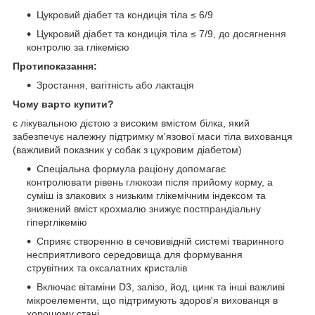
Цукровий діабет та кондиція тіла ≤ 6/9
Цукровий діабет та кондиція тіла ≤ 7/9, до досягнення
контролю за глікемією
Протипоказання:
Зростання, вагітність або лактація
Чому варто купити?
є лікувальною дієтою з високим вмістом білка, який
забезпечує належну підтримку м'язової маси тіла вихованця
(важливий показник у собак з цукровим діабетом)
Спеціальна формула раціону допомагає
контролювати рівень глюкози після прийому корму, а
суміш із злакових з низьким глікемічним індексом та
знижений вміст крохмалю знижує постпрандіальну
гіперглікемію
Сприяє створенню в сечовивідній системі тваринного
несприятливого середовища для формування
струвітних та оксалатних кристалів
Включає вітаміни D3, залізо, йод, цинк та інші важливі
мікроелементи, що підтримують здоров'я вихованця в
хорошому стані