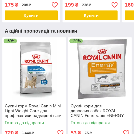
400 гр + 100 гр
собак 400 гр + 100 гр
ниро
175
199
160
₴
₴
208 ₴
236 ₴
Купити
Купити
Акційні пропозиції та новинки
–50%
–29%
Сухий корм Royal Canin Mini
Сухий корм для
Light Weight Care для
дорослих собак ROYAL
профілактики надмірної ваги
CANIN Роял канін ENERGY
у собак дрібних порід 3 кг
50 гр термін до 09.2026
Готово до відправки
Готово до відправки
(термін до 03.06.2026)
720
53
₴
₴
1 440 ₴
75 ₴