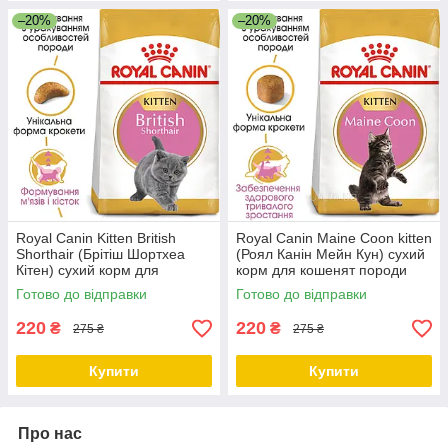
–20%
–20%
Royal Canin Kitten British
Royal Canin Maine Coon kitten
Shorthair (Брітіш Шортхеа
(Роял Канін Мейн Кун) сухий
Кітен) сухий корм для
корм для кошенят породи
кошенят британської кішки,
Мейн-Кун, 400 гр
Готово до відправки
Готово до відправки
400 гр
220
220
₴
₴
275 ₴
275 ₴
Купити
Купити
Про нас