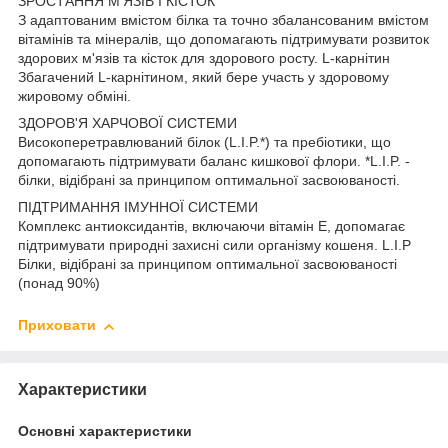
ЗРОСТАННЯ М'ЯЗІВ І КІСТОК
З адаптованим вмістом білка та точно збалансованим вмістом
вітамінів та мінералів, що допомагають підтримувати розвиток
здорових м'язів та кісток для здорового росту. L-карнітин
Збагачений L-карнітином, який бере участь у здоровому
жировому обміні.
ЗДОРОВ'Я ХАРЧОВОЇ СИСТЕМИ
Високоперетравлюваний білок (L.I.P.*) та пребіотики, що
допомагають підтримувати баланс кишкової флори. *L.I.P. -
білки, відібрані за принципом оптимальної засвоюваності.
ПІДТРИМАННЯ ІМУННОЇ СИСТЕМИ
Комплекс антиоксидантів, включаючи вітамін Е, допомагає
підтримувати природні захисні сили організму кошеня. L.I.P
Білки, відібрані за принципом оптимальної засвоюваності
(понад 90%)
Приховати
Характеристики
Основні характеристики