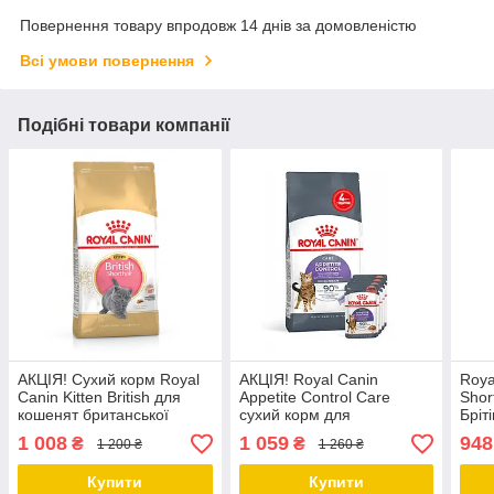
Повернення товару впродовж 14 днів за домовленістю
Всі умови повернення
Подібні товари компанії
АКЦІЯ! Сухий корм Royal
АКЦІЯ! Royal Canin
Roya
Canin Kitten British для
Appetite Control Care
Shor
кошенят британської
сухий корм для
Бріт
кішки, 2 КГ + 0,4 КГ у
стерилізованих кішок 2 КГ
корм
1 008
1 059
948
₴
₴
1 200 ₴
1 260 ₴
подарунок!
+ 4 вологих паучів У
кішок
ПОДАРУНОК
Купити
Купити