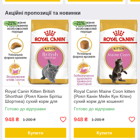
Акційні пропозиції та новинки
–21%
–21%
Royal Canin Kitten British
Royal Canin Maine Coon kitten
Shorthair (Роял Канін Брітіш
(Роял Канін Мейн Кун Кітен)
Шортхеа) сухий корм для
сухий корм для кошенят
кошенят британської кішки, 2
породи Мейн-Кун, 2 КГ
Готово до відправки
Готово до відправки
КГ
948
948
₴
₴
1 200 ₴
1 200 ₴
Купити
Купити