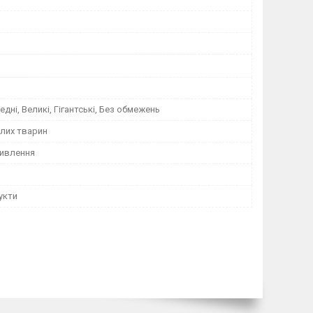
едні, Великі, Гігантські, Без обмежень
лих тварин
ивлення
укти