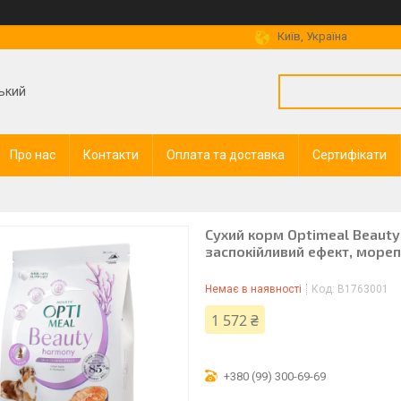
Київ, Україна
ький
Про нас
Контакти
Оплата та доставка
Сертифікати
Сухий корм Optimeal Beauty 
заспокійливий ефект, мореп
Немає в наявності
Код:
B1763001
1 572 ₴
+380 (99) 300-69-69