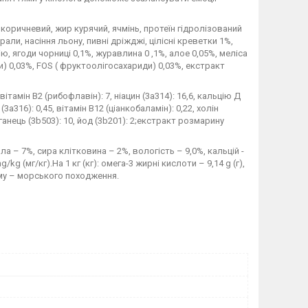
 коричневий, жир курячий, ячмінь, протеїн гідролізований
рали, насіння льону, пивні дріжджі, цілісні креветки 1%,
ю, ягоди чорниці 0,1%, журавлина 0 ,1%, алое 0,05%, меліса
и) 0,03%, FOS ( фруктоолігосахариди) 0,03%, екстракт
, вітамін В2 (рибофлавін): 7, ніацин (3а314): 16,6, кальцію Д
(3а316): 0,45, вітамін В12 (ціанкобаламін): 0,22, холін
арганець (3b503): 10, йод (3b201): 2;екстракт розмарину
а – 7%, сира клітковина – 2%, вологість – 9,0%, кальцій -
/kg (мг/кг).На 1 кг (кг): омега-3 жирні кислоти – 9,14 g (г),
корму – морського походження.