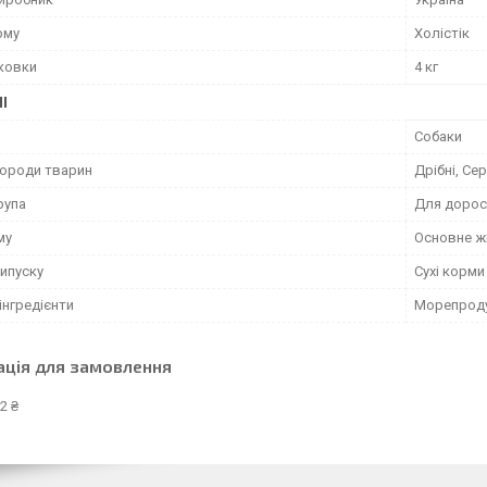
рму
Холістік
аковки
4 кг
І
Собаки
породи тварин
Дрібні, Сер
рупа
Для дорос
му
Основне ж
ипуску
Сухі корми
інгредієнти
Морепрод
ація для замовлення
2 ₴