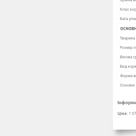
Клас ко
Вага уп
ОСНОВН
Тварина
Розмір 
Вікова г
Вид кор
Форма в
Основні 
Інформ
Ціна:
1 57