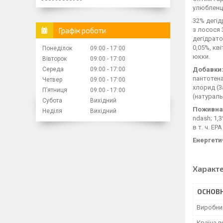
улюбленці
32% дегід
Графік роботи
з лосося 
дегідрато
0,05%, кв
Понеділок
09:00
17:00
юкки.
Вівторок
09:00
17:00
Середа
09:00
17:00
Добавки:
пантотенат
Четвер
09:00
17:00
хлорид (3а
Пʼятниця
09:00
17:00
(натураль
Субота
Вихідний
Поживна 
Неділя
Вихідний
ndash; 1,3
в т. ч. EP
Енергетич
Характ
ОСНОВН
Виробни
Країна 