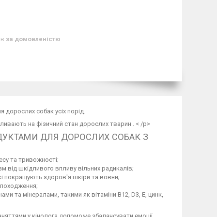
ів
за домовленістю
ля дорослих собак усіх порід.
пливають на фізичний стан дорослих тварин . < /p>
ДУКТАМИ ДЛЯ ДОРОСЛИХ СОБАК З
есу та тривожності;
зм від шкідливого впливу вільних радикалів;
кі покращують здоров'я шкіри та вовни;
 походження;
и та мінералами, такими як вітаміни В12, D3, E, цинк,
аняттями у кінолога допоможе збалансувати емоції