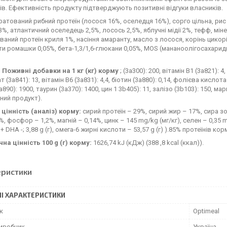
в. Ефективність продукту підтверджують позитивні відгуки власників.
ратований рибний протеїн (лосося 16%, оселедця 16%), сорго цільна, рис
3%, атлантичний оселедець 2,5%, лосось 2,5%, яблучні мідії 2%, тефф, міне
ваний протеїн криля 1%, насіння амаранту, масло з лосося, корінь цикорі
іти ромашки 0,05%, бета-1,3/1,6-глюкани 0,05%, MOS (мананоолігосахарид
 Поживні добавки на 1 кг (кг) корму
; (3а300): 200, вітамін В1 (3а821): 4
 (3а841): 13, вітамін B6 (3а831): 4,4, біотин (3а880): 0,14, фолієва кислота 
890): 1900, таурин (3а370): 1400, цин 1 3b405): 11, залізо (3b103): 150, м
ний продукт).
цінність (аналіз) корму:
сирий протеїн – 29%, сирий жир – 17%, сира зол
%, фосфор – 1,2%, магній – 0,14%, цинк – 145 mg/kg (мг/кг), селен – 0,35 mg
A + DHA -; 3,88 g (г), омега-6 жирні кислоти – 53,57 g (г) ).85% протеїнів 
на цінність 100 g (г) корму:
1626,74 kJ (кДж) (388 ,8 kcal (ккал)).
еристики
І ХАРАКТЕРИСТИКИ
к
Optimeal
виробник
Україна