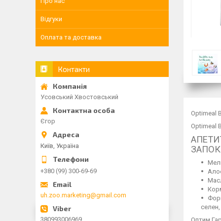
Про нас
Відгуки
Оплата та доставка
Контакти
Усовський Хвостовський
Optimeal 
Єгор
Optimeal 
АПЕТИ
Київ, Україна
ЗАПО
Мелі
+380 (99) 300-69-69
Алое
Масл
Корм
uh.zoo.marketing@gmail.com
Форм
селен,
380993006969
Оптим Гар