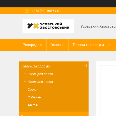
+380 (99) 300-69-69
Усовський Хвостовс
Розпродаж
Головна
Товари та послуги
Товари та послуги
Корм для собак
Корм для кішок
Срок
Собакам
AnimAll