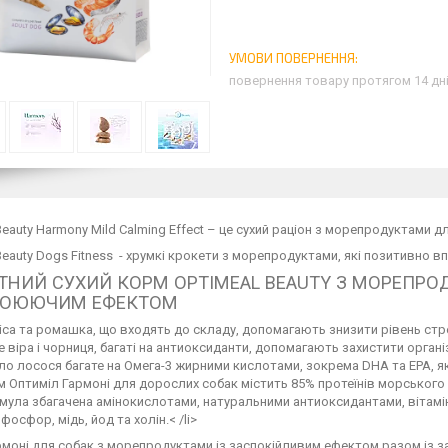
повернення товару протягом 14 дн
Beauty Harmony Mild Calming Effect – це сухий раціон з морепродуктами д
Beauty Dogs Fitness - хрумкі крокети з морепродуктами, які позитивно в
ТНИЙ СУХИЙ КОРМ OPTIMEAL BEAUTY З МОРЕПРО
КОЮЮЧИМ ЕФЕКТОМ
са та ромашка, що входять до складу, допомагають знизити рівень стр
 віра і чорниця, багаті на антиоксиданти, допомагають захистити органі
о лосося багате на Омега-3 жирними кислотами, зокрема DHA та EPA, я
 Оптиміл Гармоні для дорослих собак містить 85% протеїнів морського
ула збагачена амінокислотами, натуральними антиоксидантами, вітамінам
 фосфор, мідь, йод та холін.< /li>
моні для собак з морепродуктами із заспокійливим ефектом разом із з