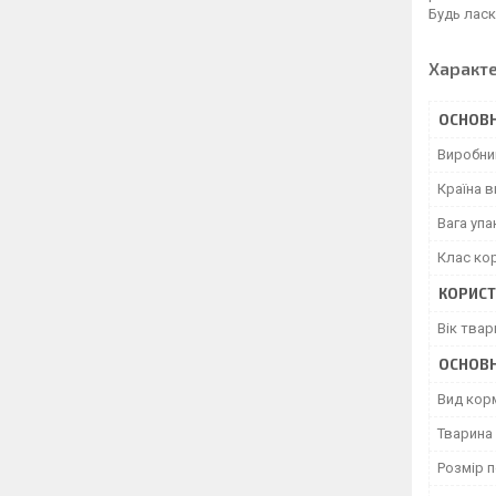
Будь ласк
Характ
ОСНОВН
Виробни
Країна 
Вага уп
Клас ко
КОРИСТ
Вік твар
ОСНОВН
Вид кор
Тварина
Розмір 