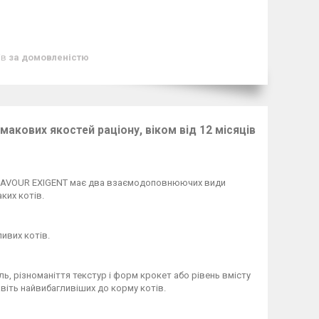
ів
за домовленістю
акових якостей раціону, віком від 12 місяців
і. SAVOUR EXIGENT має два взаємодоповнюючих види
ких котів.
ивих котів.
ь, різноманіття текстур і форм крокет або рівень вмісту
авіть найвибагливіших до корму котів.