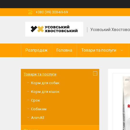
+380 (99) 300-69-69
Усовський Хвостовс
Розпродаж
Головна
Товари та послуги
Товари та послуги
Корм для собак
Корм для кішок
Срок
Собакам
AnimAll