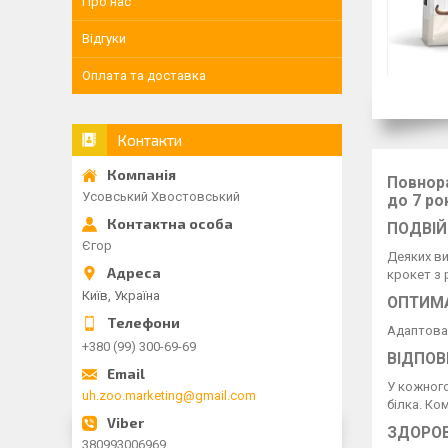
Про нас
Відгуки
Оплата та доставка
Контакти
Повнора
Усовський Хвостовський
до 7 ро
ПОДВІ
Єгор
Деяких ви
крокет з 
Київ, Україна
ОПТИМ
Адаптован
+380 (99) 300-69-69
ВІДПОВ
У кожного
uh.zoo.marketing@gmail.com
білка. Ко
ЗДОРОВ
380993006969