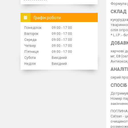
Формула р
СКЛАД
Графік роботи
кукурудза
тваринног
Понеділок
09:00
17:00
олія огір
Вівторок
09:00
17:00
* L.I.P .-
Середа
09:00
17:00
ДОБАВКИ
Четвер
09:00
17:00
харчові до
Пʼятниця
09:00
17:00
мг, E8 (с
Субота
Вихідний
Антиокси
Неділя
Вихідний
АНАЛІТ
сирий прот
СПОСІБ
Дотримува
Номер пар
закінченн
ПОГЛИНА
Catsan - 
очищеного
розмножен