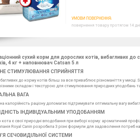
повернення товару протягом 14 дн
ціонний сухий корм для дорослих котів, вибагливих до см
ків, 4 кг + наповнювач Catsan 5 л
ЙНЕ СТИМУЛЮВАННЯ СПРИЙНЯТТЯ
багливих до корму котів більш за все приваблює різноманіття у мисц
різними складом і текстурою для стимулювання природних уподобань та
АЛЬНА ВАГА
а калорійність раціону допомагає підтримувати оптимальну вагу вибагл
ІДНІСТЬ ІНДИВІДУАЛЬНИМ УПОДОБАННЯМ
 кота є свої природні вподобання при виборі корму: ароматичний профіл
мпанія Royal Canin розробила 3 різні формули для задоволення потреб н
’Я СЕЧОВИДІЛЬНОЇ СИСТЕМИ