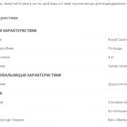
а, звертайте увагу на те, щоб ваш кіт мав зручне місце для відвідування 
еристики
І ХАРАКТЕРИСТИКИ
к
Royal Canin
виробник
Польща
аковки
4 кг
рму
Супер-пре
УВАЛЬНИЦЬКІ ХАРАКТЕРИСТИКИ
ини
Дорослі к
І
му
Основне ж
Коти/кішк
породи тварин
Без обмеж