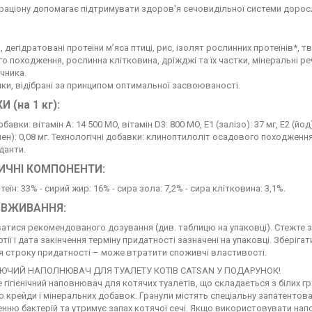
аціону допомагає підтримувати здоров'я сечовидільної системи дорос
, дегідратовані протеїни м’яса птиці, рис, ізолят рослинних протеїнів*, т
о походження, рослинна клітковина, дріжджі та їх частки, мінеральні р
очника.
 білки, відібрані за принципом оптимальної засвоюваності.
 (на 1 кг):
бавки: вітамін A: 14 500 MO, вітамін D3: 800 MO, E1 (залiзо): 37 мг, E2 (йод): 
елен): 0,08 мг. Технологічні добавки: клиноптилоліт осадового походження:
данти.
ИЧНІ КОМПОНЕНТИ:
еїн: 33% - сирий жир: 16% - сира зола: 7,2% - сира клітковина: 3,1%.
 ВЖИВАННЯ:
тися рекомендованого дозування (див. таблицю на упаковці). Стежте за
тії і дата закінчення терміну придатності зазначені на упаковці. Зберіга
я строку придатності – може втратити споживчі властивості.
ЮЧИЙ НАПОЛНЮВАЧ ДЛЯ ТУАЛЕТУ КОТІВ CATSAN У ПОДАРУНОК!
це гігієнічний наповнювач для котячих туалетів, що складається з білих 
 крейди і мінеральних добавок. Гранули містять спеціальну запатентовану
ню бактерій та утримує запах котячої сечі. Якщо використовувати напо