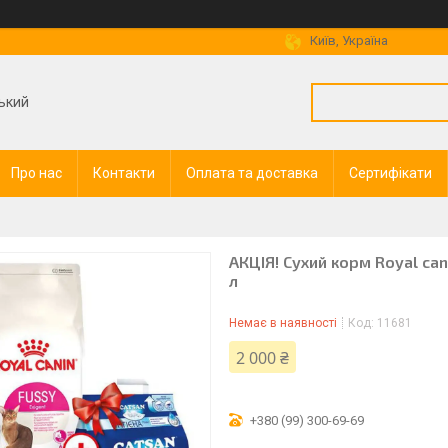
Київ, Україна
ький
Про нас
Контакти
Оплата та доставка
Сертифікати
АКЦІЯ! Сухий корм Royal can
л
Немає в наявності
Код:
11681
2 000 ₴
+380 (99) 300-69-69