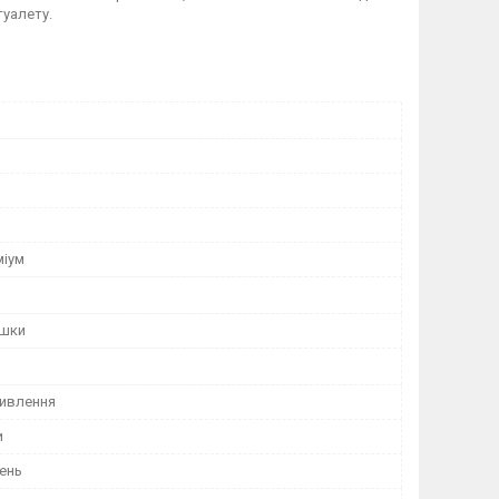
туалету.
міум
ішки
ивлення
и
ень