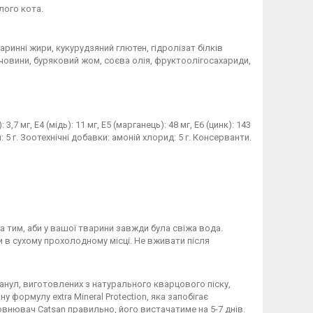
лого кота.
варинні жири, кукурудзяний глютен, гідролізат білків
ечовини, буряковий жом, соєва олія, фруктоолiгосахариди,
3,7 мг, E4 (мiдь): 11 мг, E5 (марганець): 48 мг, E6 (цинк): 143
 5 г. Зоотехнічні добавки: амоній хлорид: 5 г. Консерванти.
 тим, аби у вашої тварини завжди була свіжа вода.
ти в сухому прохолодному мiсці. Не вживати після
гранул, виготовлених з натурального кварцового піску,
 формулу extra Mineral Protection, яка запобігає
внювач Catsan правильно, його вистачатиме на 5-7 днів.