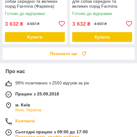
собак середніх та великих
для собак середніх та
порід Farmina (Фарміна)
великих порід Farmina
MEDIUM & MAXI з качкою 12
(Фарміна) MEDIUM & MAXI з
Готово до відправки
Готово до відправки
кг
ягням 12 кг
3 632
3 632
₴
₴
4 597 ₴
4 597 ₴
Купити
Купити
Показати ще
Про нас
98% позитивних з 2550 відгуків за рік
Працює з 25.09.2018
м. Київ
Київ, Україна
Контакти
Сьогодні працює з 09:00 до 17:00
Показати весь графік роботи