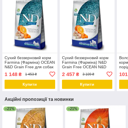
Сухий беззерновий корм
Сухий беззерновий корм
Воло
Farmina (Фарміна) OCEAN
Farmina (Фарміна) N&D
корм
N&D Grain Free для собак
Grain Free OCEAN N&D
порі
малих порід з тріскою,
Grain Free для собак
Ocea
1 148
2 457
101
₴
₴
1 453 ₴
3 109 ₴
гарбузом та апельсином
малих порід з тріскою та
тріс
2.5 кг
апельсином 7 кг
Купити
Купити
Акційні пропозиції та новинки
–21%
–21%