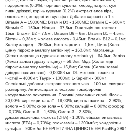
подорожник (0,3%), чорниця сушена, хлорид натрію, сухі
пивні дріжджі, корінь куркуми (0,2%) екстракт алое віра,
глюкозамін, хондроїтин сульфат. Добавки харчові на 1 кг:
Вітамін А – 15000ME; Вітамін D3 - 1500ME; Вітамін Е – 600мг;
Вітамін С – 150мг; Ніацин – 37,5мг; D-кальція пантотенат –
15мг; Вітамін В2 – 7,5мг; Вітамін В6 – 6мг; Вітамін B1 – 4,5мг;
Біотин – 0,38мг; Фолієва кислота - 0,45мг; Вітамін B12 – 0,1мг;
Холіну хлорид – 2500мг; Бета-каротин – 1,5мг; Цинк (Хелат
цинку гідрокси-аналогу метіоніну) – 163,8мг; Марганець
(Хелат марганцю гідрокси-аналогу метіоніну) – 64,6мг; Залізо
(Хелат заліза гідрату гліцину) – 58,3мг; Мідь (Хелат міді
гідрокси-аналогу метіоніну) – 15,8мг; Селен (Селенізовані
дріжджі інактивовані) - 0,00088 мг; DL-метіонін, технічно
чистий – 4000мг; Таурін - 1000мг; L-Карнітін - 300мг.
Спеціальні добавки: екстракт зеленого чаю – 100 мг; екстракт
розмарину. Антиоксиданти: екстракт токоферолів
натурального походження. Поживні речовини: сирий білок –
30,00%; сирі жири та олії - 18,00%; сира клітковина – 2,90%;
волога – 9,00%; сира зола – 6,90%; кальцій – 0,80%; фосфор
– 0,70%; Омега-6 – 1,60%; Омега-3 – 2,30%;
докозагексаєнова кислота (DHA) - 1,00%; ейкозапентаєнова
кислота (EPA) – 0,70%); глюкозамін – 1200мг/кг; хондроїтин
сульфат - 900мг/кг. ЕНЕРГЕТИЧНА ЦІННІСТЬ EM Kcal/Kg 3994