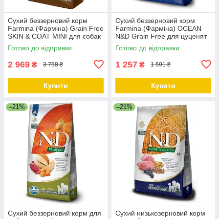
Сухий беззерновий корм
Сухий беззерновий корм
Farmina (Фарміна) Grain Free
Farmina (Фарміна) OCEAN
SKIN & COAT MINI для собак
N&D Grain Free для цуценят
малих порід із чутливою
малих порід з тріскою та
Готово до відправки
Готово до відправки
шкірою з оленіною 7 кг
динею 2.5 кг
2 969
1 257
₴
₴
3 758 ₴
1 591 ₴
Купити
Купити
–21%
–21%
Сухий беззерновий корм для
Сухий низькозерновий корм