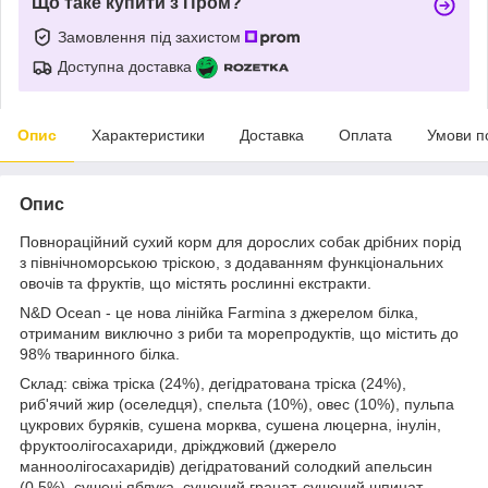
Що таке купити з Пром?
Замовлення під захистом
Доступна доставка
Опис
Характеристики
Доставка
Оплата
Умови п
Опис
Повнораційний сухий корм для дорослих собак дрібних порід
з північноморською тріскою, з додаванням функціональних
овочів та фруктів, що містять рослинні екстракти.
N&D Ocean - це нова лінійка Farmina з джерелом білка,
отриманим виключно з риби та морепродуктів, що містить до
98% тваринного білка.
Склад: свіжа тріска (24%), дегідратована тріска (24%),
риб'ячий жир (оселедця), спельта (10%), овес (10%), пульпа
цукрових буряків, сушена морква, сушена люцерна, інулін,
фруктоолігосахариди, дріжджовий (джерело
манноолігосахаридів) дегідратований солодкий апельсин
(0,5%), сушені яблука, сушений гранат, сушений шпинат,