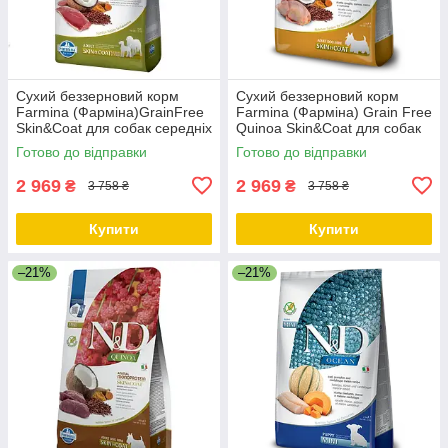
Сухий беззерновий корм
Сухий беззерновий корм
Farmina (Фарміна)GrainFree
Farmina (Фарміна) Grain Free
Skin&Coat для собак середніх
Quinoa Skin&Coat для собак
та великих порід при
малих порід при харчовій
Готово до відправки
Готово до відправки
харчовій алергії з качкою 7кг
алергії з перепелом 7 кг
2 969
2 969
₴
₴
3 758 ₴
3 758 ₴
Купити
Купити
–21%
–21%