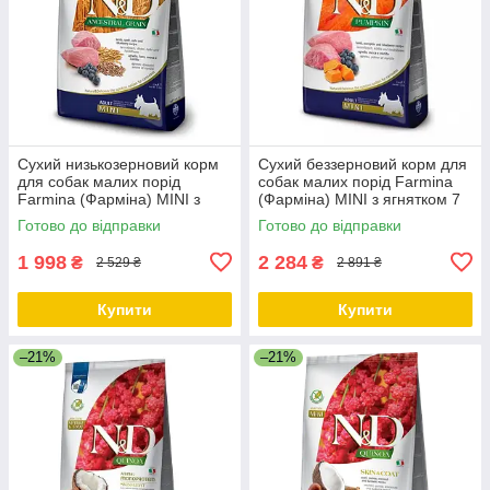
Сухий низькозерновий корм
Сухий беззерновий корм для
для собак малих порід
собак малих порід Farmina
Farmina (Фарміна) MINI з
(Фарміна) MINI з ягнятком 7
ягням 7 кг
кг
Готово до відправки
Готово до відправки
1 998
2 284
₴
₴
2 529 ₴
2 891 ₴
Купити
Купити
–21%
–21%