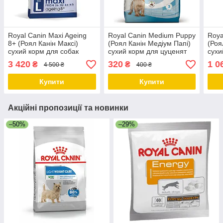
Royal Canin Maxi Ageing
Royal Canin Medium Puppy
Roya
8+ (Роял Канін Максі)
(Роял Канін Медіум Папі)
(Роя
сухий корм для собак
сухий корм для цуценят
сухи
великих порід від 8 років,
порід середніх розмірів, 1
порі
3 420
320
1 0
₴
₴
4 500 ₴
400 ₴
15 КГ
КГ
КГ
Купити
Купити
Акційні пропозиції та новинки
–50%
–29%