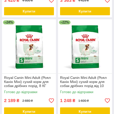
3 420
3 363
₴
₴
4 500 ₴
4 425 ₴
Купити
Купити
–24%
–22%
Royal Canin Mini Adult (Роял
Royal Canin Mini Adult (Роял
Канін Міні) сухий корм для
Канін Міні) сухий корм для
собак дрібних порід, 8 КГ
собак дрібних порід від 10
місяців, 4КГ
Готово до відправки
Готово до відправки
2 189
1 248
₴
₴
2 880 ₴
1 600 ₴
Купити
Купити