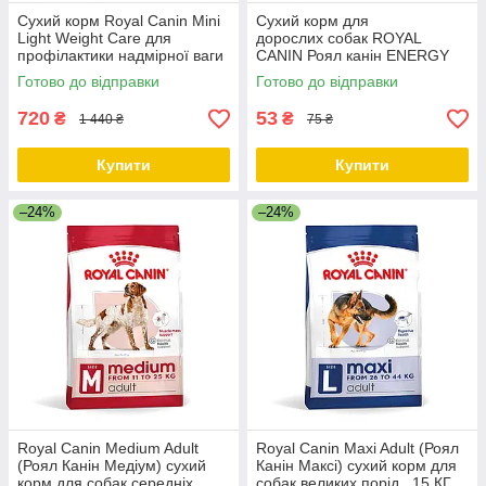
Сухий корм Royal Canin Mini
Сухий корм для
Light Weight Care для
дорослих собак ROYAL
профілактики надмірної ваги
CANIN Роял канін ENERGY
у собак дрібних порід 3 кг
50 гр термін до 09.2026
Готово до відправки
Готово до відправки
(термін до 03.06.2026)
720
53
₴
₴
1 440 ₴
75 ₴
Купити
Купити
–24%
–24%
Royal Canin Medium Adult
Royal Canin Maxi Adult (Роял
(Роял Канін Медіум) сухий
Канін Максі) сухий корм для
корм для собак середніх
собак великих порід , 15 КГ