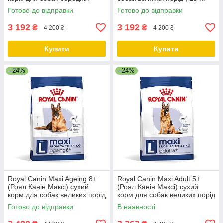
порід від 12 місяців, 15 КГ
Готово до відправки
Готово до відправки
3 192
3 192
₴
₴
4 200 ₴
4 200 ₴
Купити
Купити
–24%
–24%
Royal Canin Maxi Ageing 8+
Royal Canin Maxi Adult 5+
(Роял Канін Максі) сухий
(Роял Канін Максі) сухий
корм для собак великих порід
корм для собак великих порід
від 8 років, 15 КГ
від 5 років, 15 КГ
Готово до відправки
В наявності