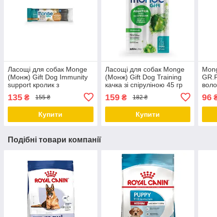
Ласощі для собак Monge
Ласощі для собак Monge
Mon
(Монж) Gift Dog Immunity
(Монж) Gift Dog Training
GR.F
support кролик з
качка зі спіруліною 45 гр
воло
нуклеотидами 40 гр
усіх
135
159
96
₴
₴
155 ₴
182 ₴
цукін
Купити
Купити
Подібні товари компанії