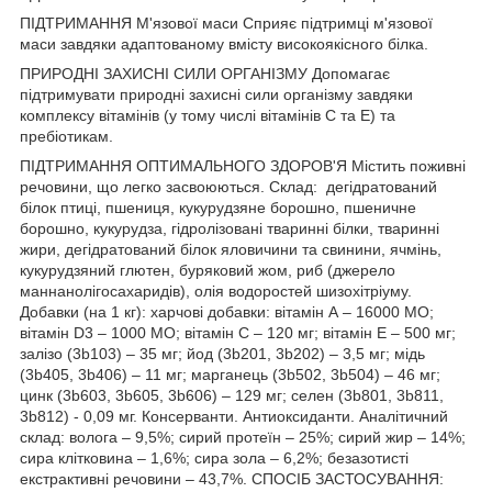
ПІДТРИМАННЯ М'язової маси Сприяє підтримці м'язової
маси завдяки адаптованому вмісту високоякісного білка.
ПРИРОДНІ ЗАХИСНІ СИЛИ ОРГАНІЗМУ Допомагає
підтримувати природні захисні сили організму завдяки
комплексу вітамінів (у тому числі вітамінів С та Е) та
пребіотикам.
ПІДТРИМАННЯ ОПТИМАЛЬНОГО ЗДОРОВ'Я Містить поживні
речовини, що легко засвоюються. Склад: дегідратований
білок птиці, пшениця, кукурудзяне борошно, пшеничне
борошно, кукурудза, гідролізовані тваринні білки, тваринні
жири, дегідратований білок яловичини та свинини, ячмінь,
кукурудзяний глютен, буряковий жом, риб (джерело
маннанолігосахаридів), олія водоростей шизохітріуму.
Добавки (на 1 кг): харчові добавки: вітамін А – 16000 МО;
вітамін D3 – 1000 МО; вітамін С – 120 мг; вітамін Е – 500 мг;
залізо (3b103) – 35 мг; йод (3b201, 3b202) – 3,5 мг; мідь
(3b405, 3b406) – 11 мг; марганець (3b502, 3b504) – 46 мг;
цинк (3b603, 3b605, 3b606) – 129 мг; селен (3b801, 3b811,
3b812) - 0,09 мг. Консерванти. Антиоксиданти. Аналітичний
склад: волога – 9,5%; сирий протеїн – 25%; сирий жир – 14%;
сира клітковина – 1,6%; сира зола – 6,2%; безазотисті
екстрактивні речовини – 43,7%. СПОСІБ ЗАСТОСУВАННЯ: