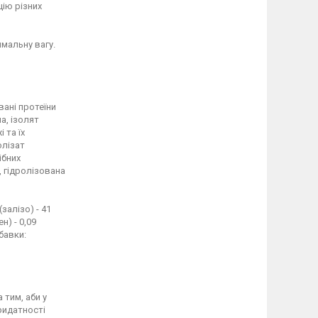
цію різних
имальну вагу.
вані протеїни
а, ізолят
 та їх
олізат
ібних
 гідролізована
залiзо) - 41
ен) - 0,09
бавки:
тим, аби у
ридатності