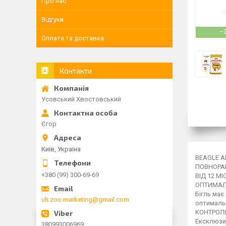
Про нас
Відгуки
–
Оплата та доставка
Контакти
Усовський Хвостовський
Єгор
Київ, Україна
BEAGLE AD
ПОВНОРА
+380 (99) 300-69-69
ВІД 12 МІ
ОПТИМАЛ
Бігль має
uh.zoo.marketing@gmail.com
оптимальн
КОНТРОЛ
Ексклюзи
380993006969