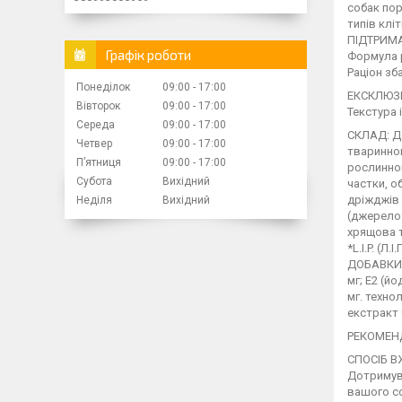
собак пор
типів клі
ПІДТРИМА
Графік роботи
Формула р
Раціон зб
Понеділок
09:00
17:00
ЕКСКЛЮЗ
Вівторок
09:00
17:00
Текстура 
Середа
09:00
17:00
СКЛАД: Де
Четвер
09:00
17:00
тваринног
Пʼятниця
09:00
17:00
рослинног
Субота
Вихідний
частки, о
дріжджів 
Неділя
Вихідний
(джерело 
хрящова т
*L.I.P. (Л
ДОБАВКИ (Н
мг; E2 (йод
мг. техно
екстракт 
РЕКОМЕН
СПОСІБ 
Дотримува
вашого со