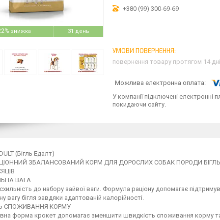
+380 (99) 300-69-69
22%
31 день
повернення товару протягом 14 дн
У компанії підключені електронні п
покидаючи сайту.
ULT (Бігль Едалт)
ЦІОННИЙ ЗБАЛАНСОВАНИЙ КОРМ ДЛЯ ДОРОСЛИХ СОБАК ПОРОДИ БІГЛЬ
СЯЦІВ
ЬНА ВАГА
 схильність до набору зайвої ваги. Формула раціону допомагає підтриму
у вагу бігля завдяки адаптованій калорійності.
Ь СПОЖИВАННЯ КОРМУ
вна форма крокет допомагає зменшити швидкість споживання корму т