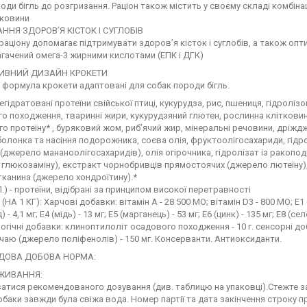
оди бігль до розгризання. Раціон також містить у своєму складі комбіна
тковини
ННЯ ЗДОРОВ’Я КІСТОК І СУГЛОБІВ
аціону допомагає підтримувати здоров’я кісток і суглобів, а також опт
агачений омега-3 жирними кислотами (ЕПК і ДГК)
ИВНИЙ ДИЗАЙН КРОКЕТИ
і формула крокети адаптовані для собак породи бігль.
гідратовані протеїни свійської птиці, кукурудза, рис, пшениця, гідролізо
о походження, тваринні жири, кукурудзяний глютен, рослинна клітковин
о протеїну* , буряковий жом, риб’ячий жир, мінеральні речовини, дріжджі
болонка та насіння подорожника, соєва олія, фруктоолiгосахариди, гідр
(джерело мананоолігосахаридів), олія огірочника, гідролізат із ракопод
глюкозаміну), екстракт чорнобривців прямостоячих (джерело лютеїну),
канина (джерело хондроїтину).*
.І.П.) - протеїни, відібрані за принципом високої перетравності
А 1 КГ): Харчові добавки: вітамін A - 28 500 MO; вітамін D3 - 800 MO; E1 (
) - 4,1 мг; E4 (мiдь) - 13 мг; E5 (марганець) - 53 мг; E6 (цинк) - 135 мг; E8 (сел
логічні добавки: клиноптилоліт осадового походження - 10 г. сенсорні до
чаю (джерело поліфенолів) - 150 мг. Консерванти. Aнтиоксиданти.
ДОВА ДОБОВА НОРМА:
ВЖИВАННЯ:
тися рекомендованого дозування (див. таблицю на упаковці).Стежте за 
баки завжди була свіжа вода. Номер партії та дата закінчення строку п