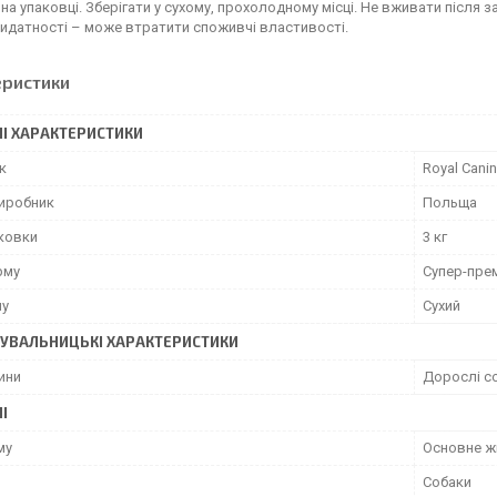
 на упаковці. Зберігати у сухому, прохолодному місці. Не вживати після з
идатності – може втратити споживчі властивості.
еристики
І ХАРАКТЕРИСТИКИ
к
Royal Canin
виробник
Польща
аковки
3 кг
рму
Супер-пре
му
Сухий
УВАЛЬНИЦЬКІ ХАРАКТЕРИСТИКИ
ини
Дорослі с
І
му
Основне ж
Собаки