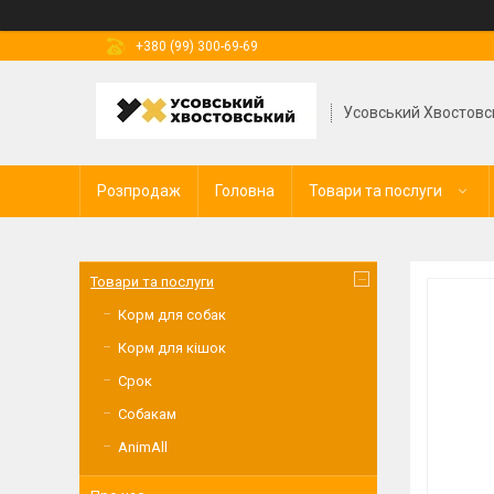
+380 (99) 300-69-69
Усовський Хвостовс
Розпродаж
Головна
Товари та послуги
Товари та послуги
Корм для собак
Корм для кішок
Срок
Собакам
AnimAll