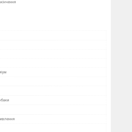
акінчення
міум
обаки
ивлення