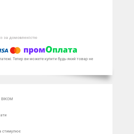
ів
за домовленістю
латежі. Тепер ви можете купити будь-який товар не
 ВІКОМ
вати
а стимулює