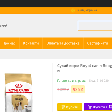
Київ, Україна
ький
Про нас
Контакти
Оплата та доставка
Сертифікати
Сухий корм Royal canin Beagl
кг
Готово до відправки
Код:
2106030
936 ₴
1 200 ₴
Купити
Купити з