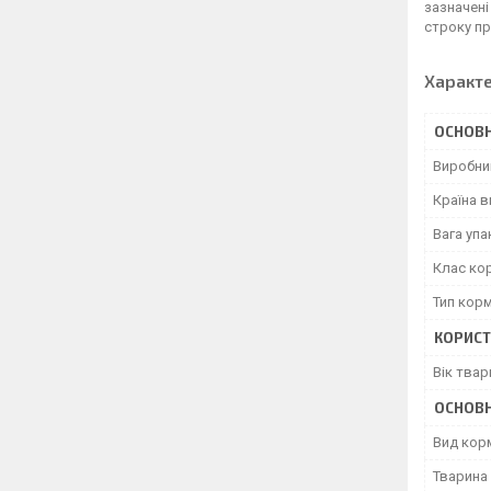
зазначені
строку пр
Характ
ОСНОВН
Виробни
Країна 
Вага уп
Клас ко
Тип кор
КОРИСТ
Вік твар
ОСНОВН
Вид кор
Тварина