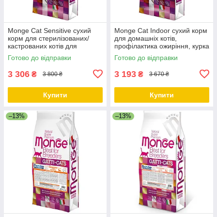
Monge Cat Sensitive сухий
Monge Cat Indoor сухий корм
корм для стерилізованих/
для домашніх котів,
кастрованих котів для
профілактика ожиріння, курка
травлення, курка 10 КГ
10 КГ
Готово до відправки
Готово до відправки
3 306
3 193
₴
₴
3 800 ₴
3 670 ₴
Купити
Купити
–13%
–13%