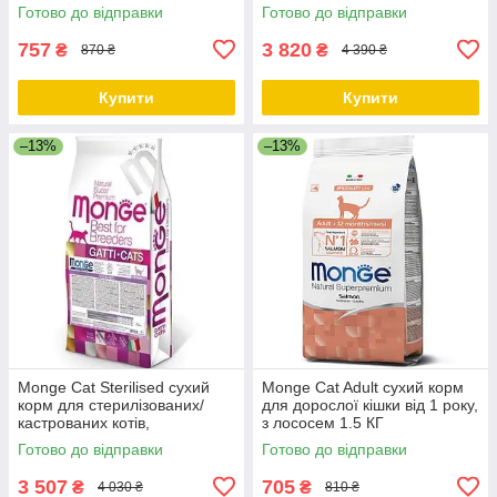
котів із фореллю 10 КГ
Готово до відправки
Готово до відправки
757
3 820
₴
₴
870 ₴
4 390 ₴
Купити
Купити
–13%
–13%
Monge Cat Sterilised сухий
Monge Cat Adult сухий корм
корм для стерилізованих/
для дорослої кішки від 1 року,
кастрованих котів,
з лососем 1.5 КГ
профілактика ожиріння, курка
Готово до відправки
Готово до відправки
10 КГ
3 507
705
₴
₴
4 030 ₴
810 ₴