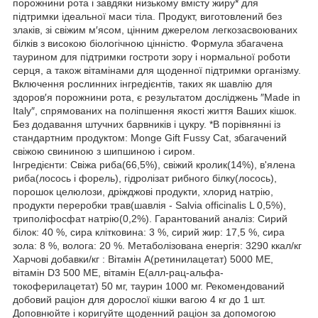
порожнини рота і завдяки низькому вмісту жиру* для
підтримки ідеальної маси тіла. Продукт, виготовлений без
злаків, зі свіжим м′ясом, цінним джерелом легкозасвоюваних
білків з високою біологічною цінністю. Формула збагачена
таурином для підтримки гостроти зору і нормальної роботи
серця, а також вітамінами для щоденної підтримки організму.
Включення рослинних інгредієнтів, таких як шавлію для
здоров′я порожнини рота, є результатом досліджень ″Made in
Italy″, спрямованих на поліпшення якості життя Ваших кішок.
Без додавання штучних барвників і цукру. *В порівнянні із
стандартним продуктом: Monge Gift Fussy Cat, збагачений
свіжою свининою з шипшиною і сиром.
Інгредієнти: Свіжа риба(66,5%), свіжий кролик(14%), в'ялена
риба(лосось і форель), гідролізат рибного білку(лосось),
порошок целюлози, дріжджові продукти, хлорид натрію,
продукти переробки трав(шавлія - Salvia officinalis L 0,5%),
триполіфосфат натрію(0,2%). Гарантований аналіз: Сирий
білок: 40 %, сира клітковина: 3 %, сирий жир: 17,5 %, сира
зола: 8 %, волога: 20 %. Метаболізована енергія: 3290 ккал/кг
Харчові добавки/кг : Вітамін А(ретинилацетат) 5000 МЕ,
вітамін D3 500 МЕ, вітамін Е(алл-рац-альфа-
токоферилацетат) 50 мг, таурин 1000 мг. Рекомендований
добовий раціон для дорослої кішки вагою 4 кг до 1 шт.
Доповнюйте і коригуйте щоденний раціон за допомогою