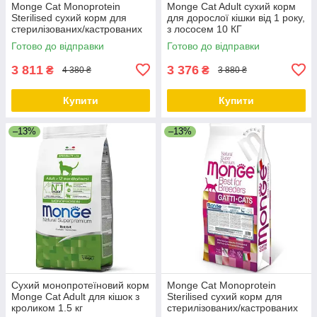
Monge Cat Monoprotein
Monge Cat Adult сухий корм
Sterilised сухий корм для
для дорослої кішки від 1 року,
стерилізованих/кастрованих
з лососем 10 КГ
кішок з качкою 10 КГ
Готово до відправки
Готово до відправки
3 811
3 376
₴
₴
4 380 ₴
3 880 ₴
Купити
Купити
–13%
–13%
Сухий монопротеїновий корм
Monge Cat Monoprotein
Monge Cat Adult для кішок з
Sterilised сухий корм для
кроликом 1.5 кг
стерилізованих/кастрованих