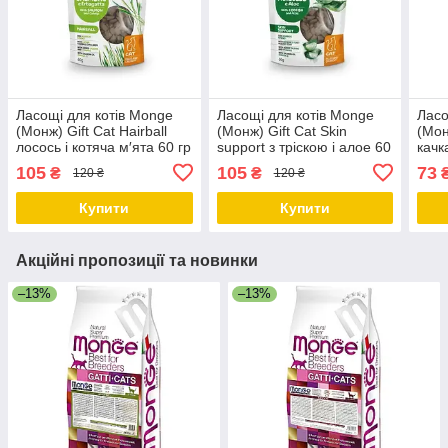
Ласощі для котів Monge
Ласощі для котів Monge
Ласо
(Монж) Gift Cat Hairball
(Монж) Gift Cat Skin
(Мон
лосось і котяча м′ята 60 гр
support з тріскою і алое 60
качк
гр
105
105
73
₴
₴
120 ₴
120 ₴
Купити
Купити
Акційні пропозиції та новинки
–13%
–13%