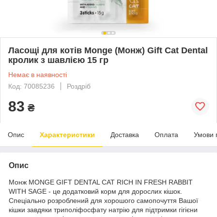
Ласощі для котів Monge (Монж) Gift Cat Dental
кролик з шавлією 15 гр
Немає в наявності
Код: 70085236
Роздріб
83
₴
Опис
Характеристики
Доставка
Оплата
Умови 
Опис
Монж MONGE GIFT DENTAL CAT RICH IN FRESH RABBIT
WITH SAGE - це додатковий корм для дорослих кішок.
Спеціально розроблений для хорошого самопочуття Вашої
кішки завдяки триполіфосфату натрію для підтримки гігієни