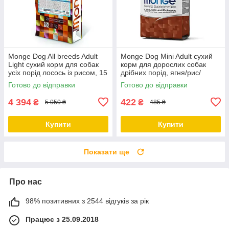
Monge Dog All breeds Adult
Monge Dog Mini Adult сухий
Light сухий корм для собак
корм для дорослих собак
усіх порід лосось із рисом, 15
дрібних порід, ягня/рис/
КГ
картопля, 0.8 КГ
Готово до відправки
Готово до відправки
4 394
422
₴
₴
5 050 ₴
485 ₴
Купити
Купити
Показати ще
Про нас
98% позитивних з 2544 відгуків за рік
Працює з 25.09.2018