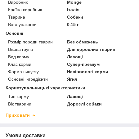
Виробник
Monge
Країна виробник
Італія
Тварина
Собаки
Вага упаковки
0.15 г
Основні
Розмір породи тварин
Без обмежень
Вікова група
Для дорослих тварин
Вид корму
Ласощі
Клас корми
Супер-преміум
Форма випуску
Напіввологі корми
Основні інгредієнти
Ягня
Користувальницькі характеристики
Тип корму
Ласощі
Вік тварини
Дорослі собаки
Приховати
Умови доставки