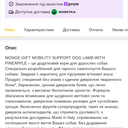
Замовлення під захистом
Доступна доставка
Опис
Характеристики
Доставка
Оплата
Умови п
Опис
MONGE GIFT MOBILITY SUPPORT DOG LAMB WITH
PINEAPPLE – це додатковий корм для дорослих собак.
Спеціально розроблений для гарного самопочуття Вашого
собаки. Завдяки L-карнітину для підтримки м'язової маси.
Продукт, створений без злаків з єдиним джерелом тваринного
білка*, бараниною, цінним джерелом білків, що легко
засвоюються, з високою біологічною цінністю. Формула
збагачена вітамінами для щоденної життєвої сили та
глюкозаміном, джерелом поживних речовин для суглобових
хрящів. Включення фруктів-суперпродуктів, таких як ананас,
джерела антиоксидантів, що сприяють рухливості, є
результатом досліджень Made in Italy, спрямованих на
поліпшення якості життя Ваших собак. Без додавання