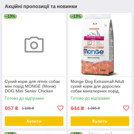
Акційні пропозиції та новинки
–13%
–13%
Сухий корм для літніх собак
Monge Dog Extrasmall Adult
міні порід MONGE (Монж)
сухий корм для дорослих
DOG Mini Senior Chicken
собак мініатюрних порід,
курка 3 кг
лосось із рисом, 2.5 КГ
Готово до відправки
Готово до відправки
957
944
₴
₴
1 100 ₴
1 085 ₴
Купити
Купити