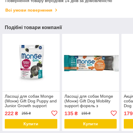
Повернення товару впродовж 14 днів за домовленістю
Всі умови повернення
Подібні товари компанії
Ласощі для собак Monge
Ласощі для собак Monge
Акці
(Монж) Gift Dog Puppy and
(Монж) Gift Dog Mobility
соба
Junior Growth support
support форель з
Dog 
свинина з ожиною 150 гр
босвелією 40 гр
груш
222
135
179
₴
₴
255 ₴
155 ₴
Купити
Купити