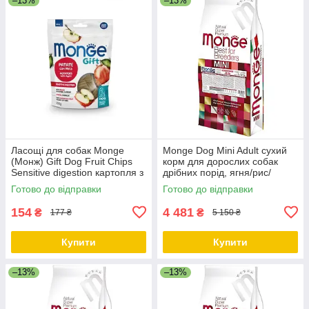
–13%
–13%
Ласощі для собак Monge
Monge Dog Mini Adult сухий
(Монж) Gift Dog Fruit Chips
корм для дорослих собак
Sensitive digestion картопля з
дрібних порід, ягня/рис/
яблуком (веган) 150г
картопля, 15 КГ
Готово до відправки
Готово до відправки
154
4 481
₴
₴
177 ₴
5 150 ₴
Купити
Купити
–13%
–13%