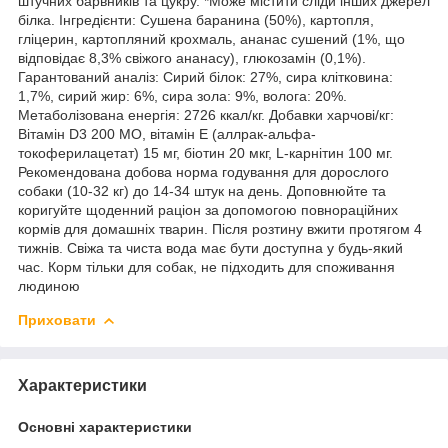
штучних барвників та цукру. *Може містити сліди інших джерел
білка. Інгредієнти: Сушена баранина (50%), картопля,
гліцерин, картопляний крохмаль, ананас сушений (1%, що
відповідає 8,3% свіжого ананасу), глюкозамін (0,1%).
Гарантований аналіз: Сирий білок: 27%, сира клітковина:
1,7%, сирий жир: 6%, сира зола: 9%, волога: 20%.
Метаболізована енергія: 2726 ккал/кг. Добавки харчові/кг:
Вітамін D3 200 МО, вітамін Е (аллрак-альфа-
токоферилацетат) 15 мг, біотин 20 мкг, L-карнітин 100 мг.
Рекомендована добова норма годування для дорослого
собаки (10-32 кг) до 14-34 штук на день. Доповнюйте та
коригуйте щоденний раціон за допомогою повнораційних
кормів для домашніх тварин. Після розтину вжити протягом 4
тижнів. Свіжа та чиста вода має бути доступна у будь-який
час. Корм тільки для собак, не підходить для споживання
людиною
Приховати
Характеристики
Основні характеристики