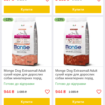
Купити
Купити
–13%
–13%
Monge Dog Extrasmall Adult
Monge Dog Extrasmall Adult
сухий корм для дорослих
сухий корм для дорослих
собак мініатюрних порід,
собак мініатюрних порід,
лосось із рисом, 2.5 КГ
ягня/картопля, 2.5 КГ
Готово до відправки
Готово до відправки
944
944
₴
₴
1 085 ₴
1 085 ₴
Купити
Купити