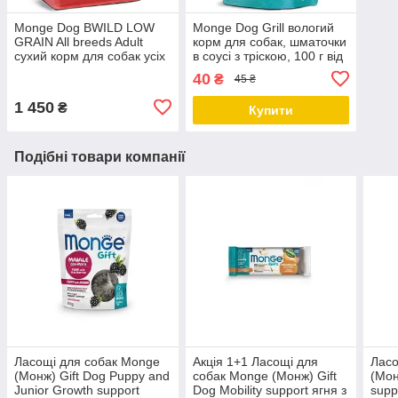
Monge Dog BWILD LOW
Monge Dog Grill вологий
GRAIN All breeds Adult
корм для собак, шматочки
сухий корм для собак усіх
в соусі з тріскою, 100 г від
порід, оленина 2.5 КГ
24 шт.
40
₴
45 ₴
1 450
₴
Купити
Подібні товари компанії
Ласощі для собак Monge
Акція 1+1 Ласощі для
Ласо
(Монж) Gift Dog Puppy and
собак Monge (Монж) Gift
(Мон
Junior Growth support
Dog Mobility support ягня з
supp