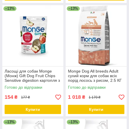
–13%
–13%
Ласощі для собак Monge
Monge Dog All breeds Adult
(Монж) Gift Dog Fruit Chips
сухий корм для собак всіх
Sensitive digestion картопля з
порід лосось з рисом, 2.5 КГ
яблуком (веган) 150г
Готово до відправки
Готово до відправки
154
1 018
₴
₴
177 ₴
1 170 ₴
Купити
Купити
–13%
–13%