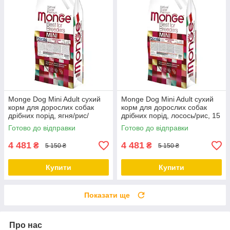
Monge Dog Mini Adult сухий
Monge Dog Mini Adult сухий
корм для дорослих собак
корм для дорослих собак
дрібних порід, ягня/рис/
дрібних порід, лосось/рис, 15
картопля, 15 КГ
КГ
Готово до відправки
Готово до відправки
4 481
4 481
₴
₴
5 150 ₴
5 150 ₴
Купити
Купити
Показати ще
Про нас