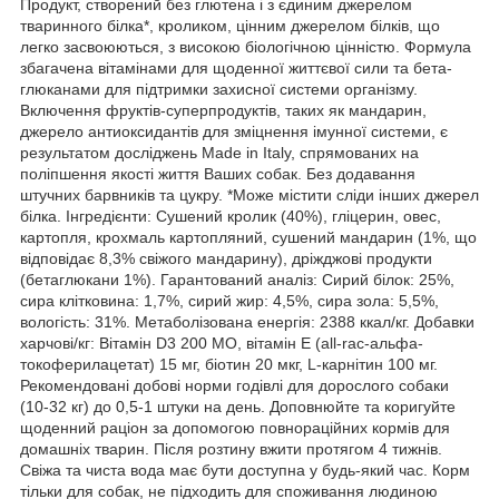
Продукт, створений без глютена і з єдиним джерелом
тваринного білка*, кроликом, цінним джерелом білків, що
легко засвоюються, з високою біологічною цінністю. Формула
збагачена вітамінами для щоденної життєвої сили та бета-
глюканами для підтримки захисної системи організму.
Включення фруктів-суперпродуктів, таких як мандарин,
джерело антиоксидантів для зміцнення імунної системи, є
результатом досліджень Made in Italy, спрямованих на
поліпшення якості життя Ваших собак. Без додавання
штучних барвників та цукру. *Може містити сліди інших джерел
білка. Інгредієнти: Сушений кролик (40%), гліцерин, овес,
картопля, крохмаль картопляний, сушений мандарин (1%, що
відповідає 8,3% свіжого мандарину), дріжджові продукти
(бетаглюкани 1%). Гарантований аналіз: Сирий білок: 25%,
сира клітковина: 1,7%, сирий жир: 4,5%, сира зола: 5,5%,
вологість: 31%. Метаболізована енергія: 2388 ккал/кг. Добавки
харчові/кг: Вітамін D3 200 МО, вітамін Е (all-rac-альфа-
токоферилацетат) 15 мг, біотин 20 мкг, L-карнітин 100 мг.
Рекомендовані добові норми годівлі для дорослого собаки
(10-32 кг) до 0,5-1 штуки на день. Доповнюйте та коригуйте
щоденний раціон за допомогою повнораційних кормів для
домашніх тварин. Після розтину вжити протягом 4 тижнів.
Свіжа та чиста вода має бути доступна у будь-який час. Корм
тільки для собак, не підходить для споживання людиною