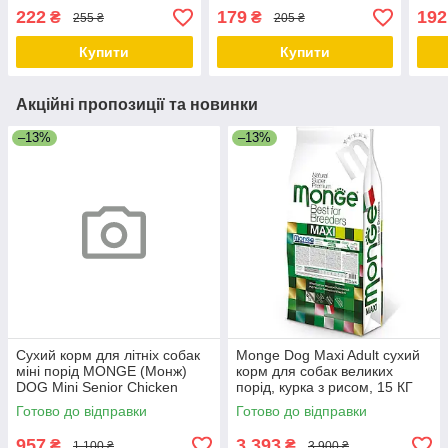
свинина з ожиною 150 гр
грушею 100 гр
анан
222
179
192
₴
₴
255 ₴
205 ₴
Купити
Купити
Акційні пропозиції та новинки
–13%
–13%
Сухий корм для літніх собак
Monge Dog Maxi Adult сухий
міні порід MONGE (Монж)
корм для собак великих
DOG Mini Senior Chicken
порід, курка з рисом, 15 КГ
курка 3 кг
Готово до відправки
Готово до відправки
957
3 393
₴
₴
1 100 ₴
3 900 ₴