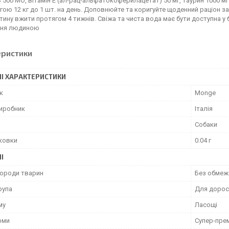
3 500 МО, вітамін Е (ал-рац-альфатокоферилацетат) 50 мг, таурин 1000
гою 12 кг до 1 шт. на день. Доповнюйте та коригуйте щоденний раціон 
тину вжити протягом 4 тижнів. Свіжа та чиста вода має бути доступна у б
ння людиною
еристики
І ХАРАКТЕРИСТИКИ
к
Monge
виробник
Італія
Собаки
аковки
0.04 г
І
породи тварин
Без обмеж
рупа
Для дорос
му
Ласощі
рми
Супер-пре