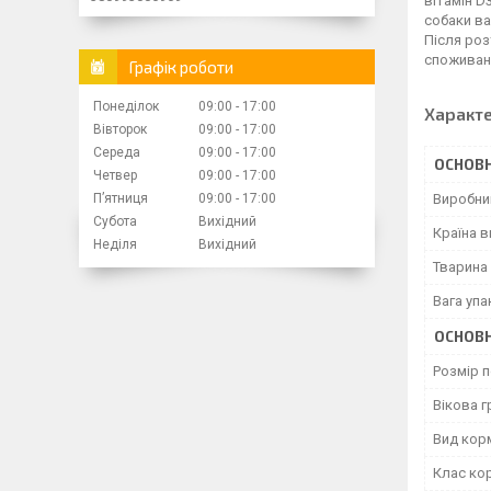
вітамін D
собаки ва
Після роз
спожива
Графік роботи
Понеділок
09:00
17:00
Характ
Вівторок
09:00
17:00
Середа
09:00
17:00
ОСНОВН
Четвер
09:00
17:00
Пʼятниця
09:00
17:00
Виробни
Субота
Вихідний
Країна 
Неділя
Вихідний
Тварина
Вага уп
ОСНОВН
Розмір 
Вікова г
Вид кор
Клас ко