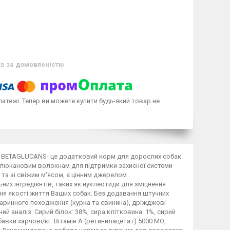
ів
за домовленістю
латежі. Тепер ви можете купити будь-який товар не
 BETAGLUCANS- це додатковий корм для дорослих собак.
глюкановим волокнам для підтримки захисної системи
 та зі свіжим м'ясом, є цінним джерелом
их інгредієнтів, таких як нуклеотиди для зміцнення
ення якості життя Ваших собак. Без додавання штучних
 тваринного походження (курка та свинина), дріжджові
й аналіз: Сирий білок: 38%, сира клітковина: 1%, сирий
бавки харчові/кг: Вітамін А (ретинилацетат) 5000 МО,