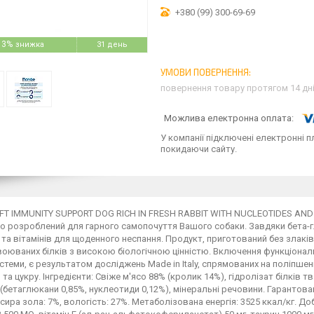
+380 (99) 300-69-69
13%
31 день
повернення товару протягом 14 дн
У компанії підключені електронні п
покидаючи сайту.
FT IMMUNITY SUPPORT DOG RICH IN FRESH RABBIT WITH NUCLEOTIDES AND
о розроблений для гарного самопочуття Вашого собаки. Завдяки бета-
 та вітамінів для щоденного неспання. Продукт, приготований без злаків
оюваних білків з високою біологічною цінністю. Включення функціональн
истеми, є результатом досліджень Made in Italy, спрямованих на поліпш
 та цукру. Інгредієнти: Свіже м'ясо 88% (кролик 14%), гідролізат білків
(бетаглюкани 0,85%, нуклеотиди 0,12%), мінеральні речовини. Гарантовани
 сира зола: 7%, вологість: 27%. Метаболізована енергія: 3525 ккал/кг. До