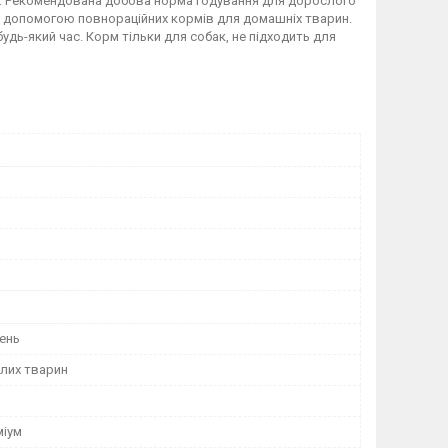
 мг. Рекомендована добова норма годування для дорослого
за допомогою повнораційних кормів для домашніх тварин.
удь-який час. Корм тільки для собак, не підходить для
ень
лих тварин
міум