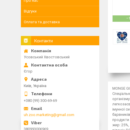
Про нас
Відгуки
–
Оплата та доставка
Контакти
Усовський Хвостовський
Єгор
Київ, Україна
MONGE GI
Спеціальн
організму
+380 (99) 300-69-69
легкозасв
імунної с
барвників
uh.zoo.marketing@gmail.com
продукти 
жир: 25%,
380993006969