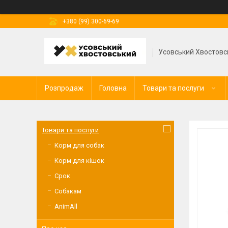
+380 (99) 300-69-69
Усовський Хвостовс
Розпродаж
Головна
Товари та послуги
Товари та послуги
Корм для собак
Корм для кішок
Срок
Собакам
AnimAll