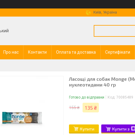
Київ, Україна
ький
Про нас
Контакти
Оплата та доставка
Сертифікати
Ласощі для собак Monge (Мо
нуклеотидами 40 гр
Готово до відправки
Код:
70085489
135 ₴
155 ₴
Купити
Купити з