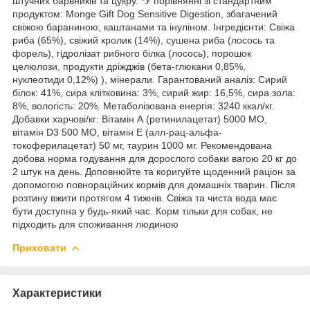
штучних барвників та цукру. *У порівнянні зі стандартним
продуктом: Monge Gift Dog Sensitive Digestion, збагачений
свіжою бараниною, каштанами та інуліном. Інгредієнти: Свіжа
риба (65%), свіжий кролик (14%), сушена риба (лосось та
форель), гідролізат рибного білка (лосось), порошок
целюлози, продукти дріжджів (бета-глюкани 0,85%,
нуклеотиди 0,12%) ), мінерали. Гарантований аналіз: Сирий
білок: 41%, сира клітковина: 3%, сирий жир: 16,5%, сира зола:
8%, вологість: 20%. Метаболізована енергія: 3240 ккал/кг.
Добавки харчові/кг: Вітамін А (ретинилацетат) 5000 МО,
вітамін D3 500 МО, вітамін Е (алл-рац-альфа-
токоферилацетат) 50 мг, таурин 1000 мг. Рекомендована
добова норма годування для дорослого собаки вагою 20 кг до
2 штук на день. Доповнюйте та коригуйте щоденний раціон за
допомогою повнораційних кормів для домашніх тварин. Після
розтину вжити протягом 4 тижнів. Свіжа та чиста вода має
бути доступна у будь-який час. Корм тільки для собак, не
підходить для споживання людиною
Приховати
Характеристики