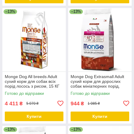
–13%
–13%
Monge Dog All breeds Adult
Monge Dog Extrasmall Adult
сухий корм для собак всіх
сухий корм для дорослих
порід лосось з рисом, 15 КГ
собак мініатюрних порід,
ягня/картопля, 2.5 КГ
Готово до відправки
Готово до відправки
4 411
944
₴
₴
5 070 ₴
1 085 ₴
Купити
Купити
–13%
–13%