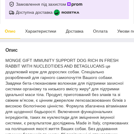
Замовлення під захистом
Доступна доставка
Опис
Характеристики
Доставка
Оплата
Умови п
Опис
MONGE GIFT IMMUNITY SUPPORT DOG RICH IN FRESH
RABBIT WITH NUCLEOTIDES AND BETAGLUCANS це
додатковий корм для дорослих собак. Спеціально
розроблений для гарного самопочуття Вашого собаки.
Завдяки бета-глюкановим волокнам для підтримки захисної
системи організму та низького вмісту жиру* для підтримки
ідеальної маси тіла. Продукт, приготований без злаків та зі
свіжим м'ясом, є цінним джерелом легкозасвоюваних білків з
високою біологічною цінністю. Формула збагачена вітамінами
для щоденної бадьорості. Включення функціональних
інгредієнтів, таких як нуклеотиди для зміцнення імунної
системи, є результатом досліджень Made in Italy, спрямованих
на поліпшення якості життя Ваших собак. Без додавання