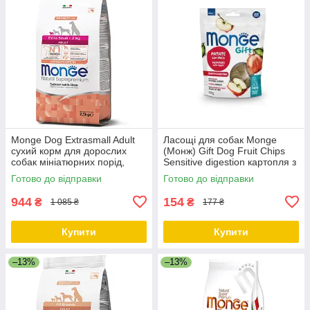
Monge Dog Extrasmall Adult
Ласощі для собак Monge
сухий корм для дорослих
(Монж) Gift Dog Fruit Chips
собак мініатюрних порід,
Sensitive digestion картопля з
лосось із рисом, 2.5 КГ
яблуком (веган) 150г
Готово до відправки
Готово до відправки
944
154
₴
₴
1 085 ₴
177 ₴
Купити
Купити
–13%
–13%