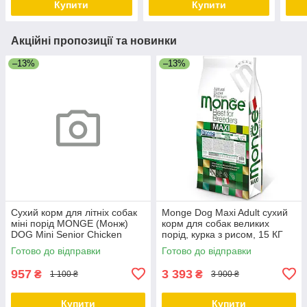
Купити
Купити
Акційні пропозиції та новинки
–13%
–13%
Сухий корм для літніх собак
Monge Dog Maxi Adult сухий
міні порід MONGE (Монж)
корм для собак великих
DOG Mini Senior Chicken
порід, курка з рисом, 15 КГ
курка 3 кг
Готово до відправки
Готово до відправки
957
3 393
₴
₴
1 100 ₴
3 900 ₴
Купити
Купити