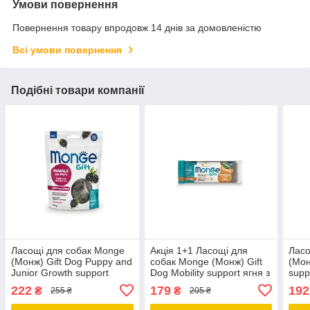
Умови повернення
Повернення товару впродовж 14 днів за домовленістю
Всі умови повернення
Подібні товари компанії
Ласощі для собак Monge
Акція 1+1 Ласощі для
Ласо
(Монж) Gift Dog Puppy and
собак Monge (Монж) Gift
(Мон
Junior Growth support
Dog Mobility support ягня з
supp
свинина з ожиною 150 гр
грушею 100 гр
анан
222
179
192
₴
₴
255 ₴
205 ₴