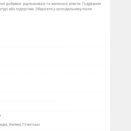
огічні добавки: ущільнювачі та желюючі агенти. Годування
урі або підігрітим. Зберігати у холодильнику після
и
едні, Великі, Гігантські