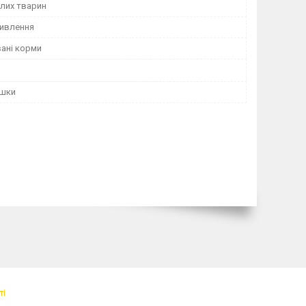
лих тварин
ивлення
ані корми
ішки
ті