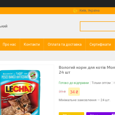
Київ, Україна
ький
Про нас
Контакти
Оплата та доставка
Сертифікати
Вологий корм для котів Mong
24 шт
Готово до відправки
Тільки оптом
34 ₴
39 ₴
Мінімальне замовлення — 24 шт.