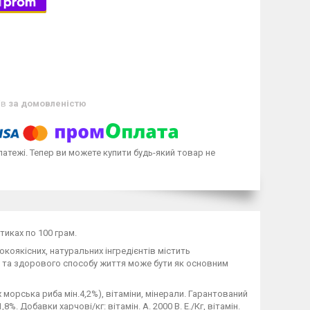
ів
за домовленістю
латежі. Тепер ви можете купити будь-який товар не
тиках по 100 грам.
коякісних, натуральних інгредієнтів містить
о та здорового способу життя може бути як основним
х морська риба мін.4,2%), вітаміни, мінерали. Гарантований
%. Добавки харчові/кг: вітамін. А. 2000 В. Е./Кг, вітамін.