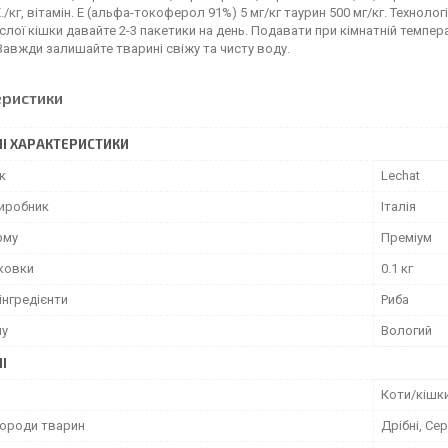
 Е./кг, вітамін. Е (альфа-токоферол 91%) 5 мг/кг таурин 500 мг/кг. Технол
лої кішки давайте 2-3 пакетики на день. Подавати при кімнатній температ
Завжди залишайте тварині свіжу та чисту воду.
еристики
І ХАРАКТЕРИСТИКИ
к
Lechat
виробник
Італія
рму
Преміум
аковки
0.1 кг
інгредієнти
Риба
му
Вологий
І
Коти/кішк
породи тварин
Дрібні, Сер