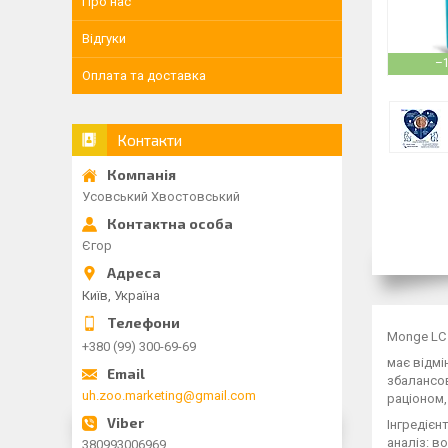
Про нас
Відгуки
–
Оплата та доставка
Контакти
Усовський Хвостовський
Єгор
Київ, Україна
Monge LC 
+380 (99) 300-69-69
має відмі
збалансов
uh.zoo.marketing@gmail.com
раціоном,
Інгредієн
аналіз: во
380993006969