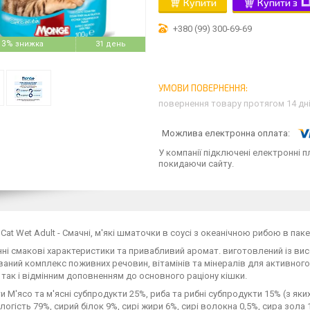
Купити
Купити з
+380 (99) 300-69-69
13%
31 день
повернення товару протягом 14 дн
У компанії підключені електронні п
покидаючи сайту.
Cat Wet Adult - Смачні, м'які шматочки в соусі з океанічною рибою в паке
нні смакові характеристики та привабливий аромат. виготовлений із висо
аний комплекс поживних речовин, вітамінів та мінералів для активног
 так і відмінним доповненням до основного раціону кішки.
ти М'ясо та м'ясні субпродукти 25%, риба та рибні субпродукти 15% (з яки
логість 79%, сирий білок 9%, сирі жири 6%, сирі волокна 0,5%, сира зола 1,8