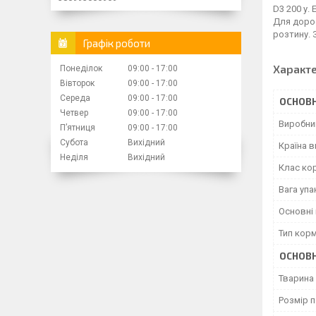
D3 200 у.
Для дорос
розтину. 
Графік роботи
Характ
Понеділок
09:00
17:00
Вівторок
09:00
17:00
Середа
09:00
17:00
ОСНОВН
Четвер
09:00
17:00
Виробни
Пʼятниця
09:00
17:00
Субота
Вихідний
Країна 
Неділя
Вихідний
Клас ко
Вага уп
Основні 
Тип кор
ОСНОВН
Тварина
Розмір 