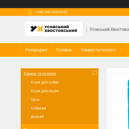
+380 (99) 300-69-69
Усовський Хвостовс
Розпродаж
Головна
Товари та послуги
Товари та послуги
Корм для собак
Корм для кішок
Срок
Собакам
AnimAll