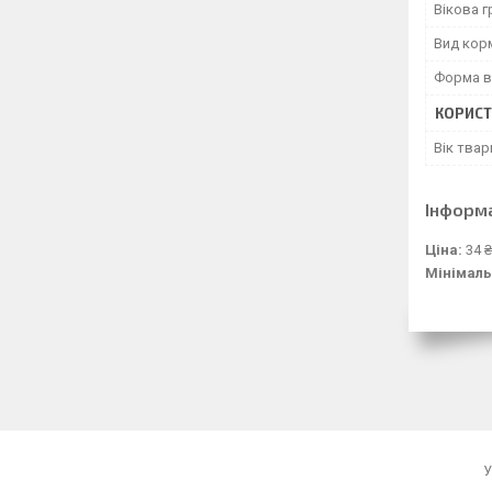
Вікова г
Вид кор
Форма в
КОРИСТ
Вік твар
Інформ
Ціна:
34 ₴
Мінімаль