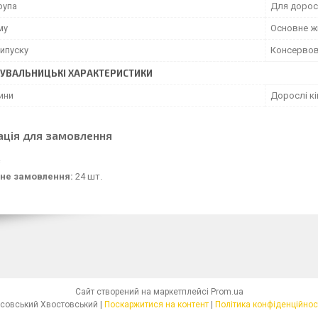
рупа
Для дорос
му
Основне ж
ипуску
Консервов
УВАЛЬНИЦЬКІ ХАРАКТЕРИСТИКИ
ини
Дорослі к
ація для замовлення
не замовлення:
24 шт.
Сайт створений на маркетплейсі
Prom.ua
Усовський Хвостовський |
Поскаржитися на контент
|
Політика конфіденційнос