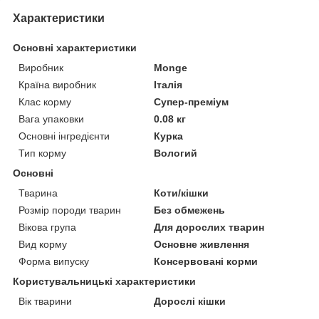
Характеристики
Основні характеристики
Виробник
Monge
Країна виробник
Італія
Клас корму
Супер-преміум
Вага упаковки
0.08 кг
Основні інгредієнти
Курка
Тип корму
Вологий
Основні
Тварина
Коти/кішки
Розмір породи тварин
Без обмежень
Вікова група
Для дорослих тварин
Вид корму
Основне живлення
Форма випуску
Консервовані корми
Користувальницькі характеристики
Вік тварини
Дорослі кішки