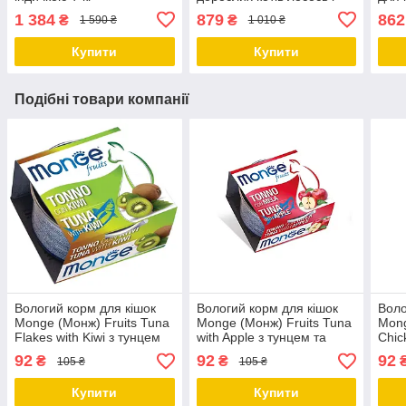
горох 1.5 КГ
2-х 
1 384
879
862
₴
₴
1 590 ₴
1 010 ₴
Купити
Купити
Подібні товари компанії
Вологий корм для кішок
Вологий корм для кішок
Воло
Monge (Монж) Fruits Tuna
Monge (Монж) Fruits Tuna
Mong
Flakes with Kiwi з тунцем
with Apple з тунцем та
Chic
та ківі 80 гр
яблуком 80 гр
та кі
92
92
92
₴
₴
105 ₴
105 ₴
Купити
Купити