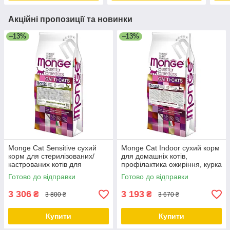
Акційні пропозиції та новинки
–13%
–13%
Monge Cat Sensitive сухий
Monge Cat Indoor сухий корм
корм для стерилізованих/
для домашніх котів,
кастрованих котів для
профілактика ожиріння, курка
травлення, курка 10 КГ
10 КГ
Готово до відправки
Готово до відправки
3 306
3 193
₴
₴
3 800 ₴
3 670 ₴
Купити
Купити