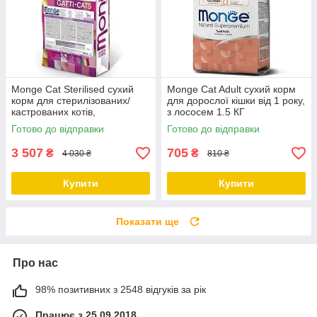
Monge Cat Sterilised сухий
Monge Cat Adult сухий корм
корм для стерилізованих/
для дорослої кішки від 1 року,
кастрованих котів,
з лососем 1.5 КГ
профілактика ожиріння, курка
Готово до відправки
Готово до відправки
10 КГ
3 507
705
₴
₴
4 030 ₴
810 ₴
Купити
Купити
Показати ще
Про нас
98% позитивних з 2548 відгуків за рік
Працює з 25.09.2018