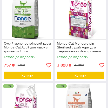
Сухий монопротеїновий корм
Monge Cat Monoprotein
Monge Cat Adult для кішок з
Sterilised сухий корм для
кроликом 1.5 кг
стерилізованих/кастрованих
котів із фореллю 10 КГ
Готово до відправки
Готово до відправки
757
3 820
₴
₴
870 ₴
4 390 ₴
Купити
Купити
–13%
–13%