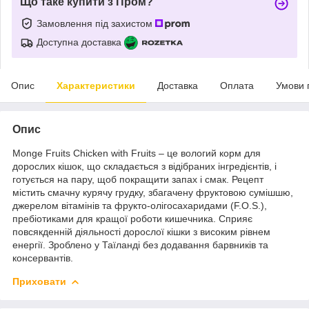
Що таке купити з Пром?
Замовлення під захистом
Доступна доставка
Опис
Характеристики
Доставка
Оплата
Умови 
Опис
Monge Fruits Chicken with Fruits – це вологий корм для
дорослих кішок, що складається з відібраних інгредієнтів, і
готується на пару, щоб покращити запах і смак. Рецепт
містить смачну курячу грудку, збагачену фруктовою сумішшю,
джерелом вітамінів та фрукто-олігосахаридами (F.O.S.),
пребіотиками для кращої роботи кишечника. Сприяє
повсякденній діяльності дорослої кішки з високим рівнем
енергії. Зроблено у Таїланді без додавання барвників та
консервантів.
Приховати