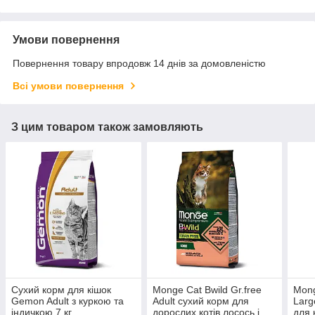
Умови повернення
Повернення товару впродовж 14 днів за домовленістю
Всі умови повернення
З цим товаром також замовляють
Сухий корм для кішок
Monge Cat Bwild Gr.free
Mong
Gemon Adult з куркою та
Adult сухий корм для
Larg
індичкою 7 кг
дорослих котів лосось і
для 