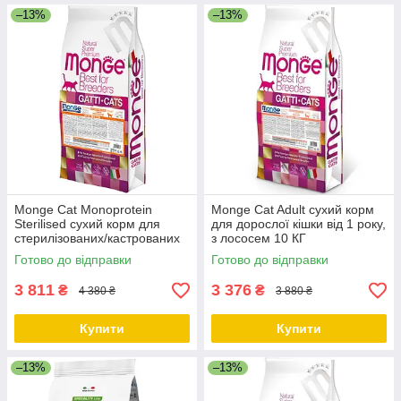
–13%
–13%
Monge Cat Monoprotein
Monge Cat Adult сухий корм
Sterilised сухий корм для
для дорослої кішки від 1 року,
стерилізованих/кастрованих
з лососем 10 КГ
кішок з качкою 10 КГ
Готово до відправки
Готово до відправки
3 811
3 376
₴
₴
4 380 ₴
3 880 ₴
Купити
Купити
–13%
–13%