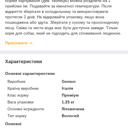
норми харчування (див. таблицю) можна розділити на 2
прийоми їжі. Подавайте за кімнатної температури. Після
відкриття зберігати в холодильнику та використовувати
протягом 2 днів. Не відкривайте упаковку, якщо вона
пошкоджена або здута. Зберігати у сухому та прохолодному
місці. Свіжа та чиста вода має бути доступна завжди. Тільки
корм для собак, який не підходить для споживання людиною.
Приховати
Характеристики
Основні характеристики
Виробник
Gemon
Країна виробник
Італія
Клас корму
Преміум
Вага упаковки
1.25 кг
Основні інгредієнти
Яловичина
Тип корму
Вологий
Основні