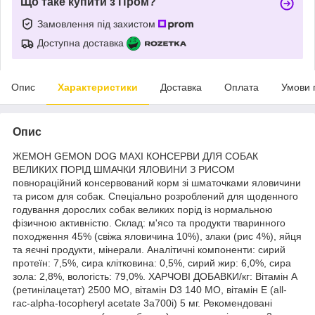
Що таке купити з Пром?
Замовлення під захистом
Доступна доставка
Опис
Характеристики
Доставка
Оплата
Умови 
Опис
ЖЕМОН GEMON DOG MAXI КОНСЕРВИ ДЛЯ СОБАК
ВЕЛИКИХ ПОРІД ШМАЧКИ ЯЛОВИНИ З РИСОМ
повнораційний консервований корм зі шматочками яловичини
та рисом для собак. Спеціально розроблений для щоденного
годування дорослих собак великих порід із нормальною
фізичною активністю. Склад: м'ясо та продукти тваринного
походження 45% (свіжа яловичина 10%), злаки (рис 4%), яйця
та яєчні продукти, мінерали. Аналітичні компоненти: сирий
протеїн: 7,5%, сира клітковина: 0,5%, сирий жир: 6,0%, сира
зола: 2,8%, вологість: 79,0%. ХАРЧОВІ ДОБАВКИ/кг: Вітамін A
(ретинілацетат) 2500 МО, вітамін D3 140 МО, вітамін Е (all-
rac-alpha-tocopheryl acetate 3a700i) 5 мг. Рекомендовані