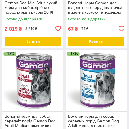
Gemon Dog Mini Adult сухий
Вологий корм Gemon для
корм для собак дрібних
цуценят всіх порід шматочки
порід, курка з рисом 20 КГ
в желе з куркою та індичкою
415 г
Готово до відправки
Готово до відправки
2 819
67
₴
₴
3 240 ₴
77 ₴
Купити
Купити
–13%
–13%
Вологий корм для собак
Вологий корм для собак
середніх порід Gemon Dog
середніх порід Gemon Dog
Adult Medium шматочки з
Adult Medium шматочки з