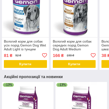
Вологий корм для собак
Вологий корм для собак
Воло
усіх порід Gemon Dog Wet
середніх порід Gemon
Gemo
Adult Light із тунцем
Dog Adult Medium
шмат
(паштет) 400 гр
шматочки з куркою та
та ш
81
166
38
₴
₴
92 ₴
190 ₴
індичкою 1.25 кг
Купити
Купити
Акційні пропозиції та новинки
–13%
–13%