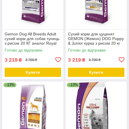
Gemon Dog All Breeds Adult
Сухий корм для цуценят
сухий корм для собак тунець
GEMON (Жемон) DOG Puppy
з рисом 20 КГ аналог Royal
& Junior курка з рисом 20 кг
Canin Club CC Adult
Готово до відправки
Готово до відправки
3 219
3 219
₴
₴
3 700 ₴
3 700 ₴
Купити
Купити
–13%
–13%