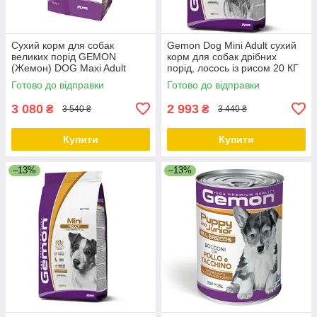
Сухий корм для собак
Gemon Dog Mini Adult сухий
великих порід GEMON
корм для собак дрібних
(Жемон) DOG Maxi Adult
порід, лосось із рисом 20 КГ
курка з рисом 20 кг
Готово до відправки
Готово до відправки
3 080
2 993
₴
₴
3 540 ₴
3 440 ₴
Купити
Купити
–13%
–13%