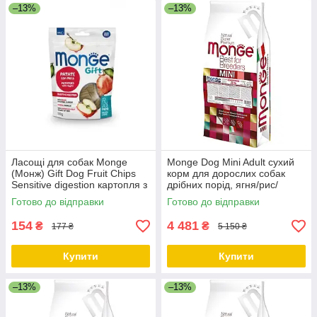
–13%
–13%
Ласощі для собак Monge
Monge Dog Mini Adult сухий
(Монж) Gift Dog Fruit Chips
корм для дорослих собак
Sensitive digestion картопля з
дрібних порід, ягня/рис/
яблуком (веган) 150г
картопля, 15 КГ
Готово до відправки
Готово до відправки
154
4 481
₴
₴
177 ₴
5 150 ₴
Купити
Купити
–13%
–13%