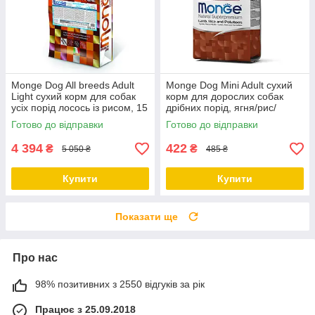
Monge Dog All breeds Adult
Monge Dog Mini Adult сухий
Light сухий корм для собак
корм для дорослих собак
усіх порід лосось із рисом, 15
дрібних порід, ягня/рис/
КГ
картопля, 0.8 КГ
Готово до відправки
Готово до відправки
4 394
422
₴
₴
5 050 ₴
485 ₴
Купити
Купити
Показати ще
Про нас
98% позитивних з 2550 відгуків за рік
Працює з 25.09.2018