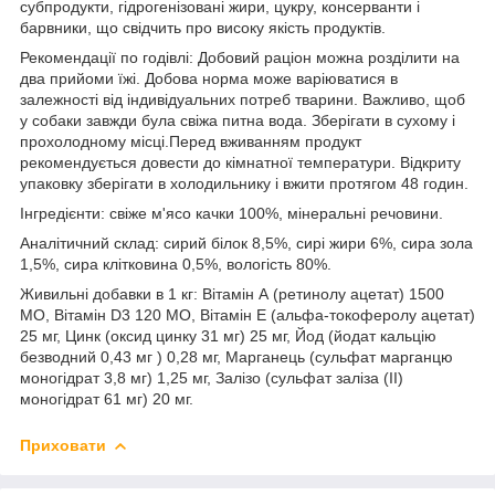
субпродукти, гідрогенізовані жири, цукру, консерванти і
барвники, що свідчить про високу якість продуктів.
Рекомендації по годівлі: Добовий раціон можна розділити на
два прийоми їжі. Добова норма може варіюватися в
залежності від індивідуальних потреб тварини. Важливо, щоб
у собаки завжди була свіжа питна вода. Зберігати в сухому і
прохолодному місці.Перед вживанням продукт
рекомендується довести до кімнатної температури. Відкриту
упаковку зберігати в холодильнику і вжити протягом 48 годин.
Інгредієнти: свіже м'ясо качки 100%, мінеральні речовини.
Аналітичний склад: сирий білок 8,5%, сирі жири 6%, сира зола
1,5%, сира клітковина 0,5%, вологість 80%.
Живильні добавки в 1 кг: Вітамін А (ретинолу ацетат) 1500
МО, Вітамін D3 120 МО, Вітамін Е (альфа-токоферолу ацетат)
25 мг, Цинк (оксид цинку 31 мг) 25 мг, Йод (йодат кальцію
безводний 0,43 мг ) 0,28 мг, Марганець (сульфат марганцю
моногідрат 3,8 мг) 1,25 мг, Залізо (сульфат заліза (II)
моногідрат 61 мг) 20 мг.
Приховати