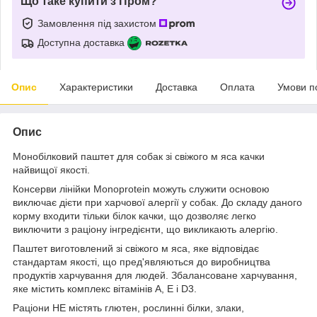
Що таке купити з Пром?
Замовлення під захистом
Доступна доставка
Опис
Характеристики
Доставка
Оплата
Умови п
Опис
Монобілковий паштет для собак зі свіжого м яса качки
найвищої якості.
Консерви лінійки Monoprotein можуть служити основою
виключає дієти при харчової алергії у собак. До складу даного
корму входити тільки білок качки, що дозволяє легко
виключити з раціону інгредієнти, що викликають алергію.
Паштет виготовлений зі свіжого м яса, яке відповідає
стандартам якості, що пред'являються до виробництва
продуктів харчування для людей. Збалансоване харчування,
яке містить комплекс вітамінів А, Е і D3.
Раціони НЕ містять глютен, рослинні білки, злаки,