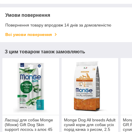
Умови повернення
Повернення товару впродовж 14 днів за домовленістю
Всі умови повернення
З цим товаром також замовляють
Ласощі для собак Monge
Monge Dog All breeds Adult
Mon
(Монж) Gift Dog Skin
сухий корм для собак усіх
GR.F
support лосось з алоє 45
порід качка з рисом, 2.5
сухи