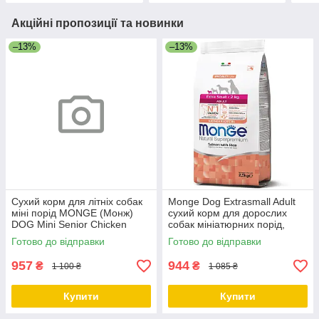
Акційні пропозиції та новинки
–13%
–13%
Сухий корм для літніх собак
Monge Dog Extrasmall Adult
міні порід MONGE (Монж)
сухий корм для дорослих
DOG Mini Senior Chicken
собак мініатюрних порід,
курка 3 кг
лосось із рисом, 2.5 КГ
Готово до відправки
Готово до відправки
957
944
₴
₴
1 100 ₴
1 085 ₴
Купити
Купити