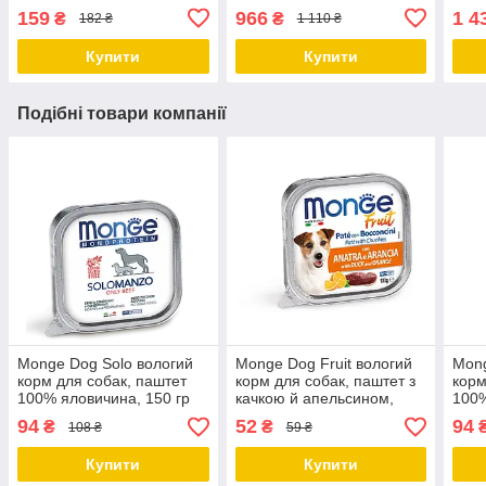
гр
КГ
порі
159
966
1 4
₴
₴
182 ₴
1 110 ₴
Купити
Купити
Подібні товари компанії
Monge Dog Solo вологий
Monge Dog Fruit вологий
Mong
корм для собак, паштет
корм для собак, паштет з
корм
100% яловичина, 150 гр
качкою й апельсином,
100%
від 5 шт.
0.1КГ від 5 шт.
шт.
94
52
94
₴
₴
108 ₴
59 ₴
Купити
Купити