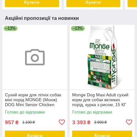
Купити
Купити
Акційні пропозиції та новинки
–13%
–13%
Сухий корм для літніх собак
Monge Dog Maxi Adult сухий
міні порід MONGE (Монж)
корм для собак великих
DOG Mini Senior Chicken
порід, курка з рисом, 15 КГ
курка 3 кг
Готово до відправки
Готово до відправки
957
3 393
₴
₴
1 100 ₴
3 900 ₴
Купити
Купити