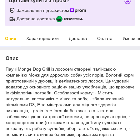
Що таке купити з Пром?
Замовлення під захистом
Доступна доставка
Опис
Характеристики
Доставка
Оплата
Умови п
Опис
Паучі Monge Dog Grill із лососем створені італійською
компанією Монж для дорослих собак усіх порід. Вологий корм
приготований у духовці із делікатесного лосося. Це чудовий
додаток до основного раціону ваших улюбленців, що враховує
їх фізіологічні потреби. Особливості корму: · Містить
натуральне, високоякісне м'ясо та рибу; · збалансований
вітамінами D3, Е та мінералами для міцного здоров'я
вихованців; · grain free formula без злаків та глютена
забезпечує здоров'я травної системи, не провокує алергію; ·
хондропротектори (глюкозамін та хондроїтину сульфат)
покращують роботу суглобів, оберігають їх від вікових змін; ·
не містить синтетичних барвників, ароматизаторів та