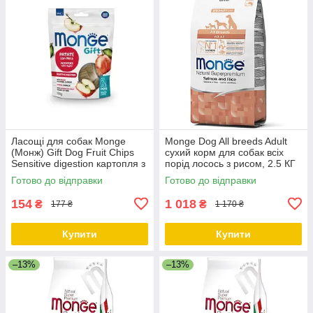
Ласощі для собак Monge
Monge Dog All breeds Adult
(Монж) Gift Dog Fruit Chips
сухий корм для собак всіх
Sensitive digestion картопля з
порід лосось з рисом, 2.5 КГ
яблуком (веган) 150г
Готово до відправки
Готово до відправки
154
1 018
₴
₴
177 ₴
1 170 ₴
Купити
Купити
–13%
–13%