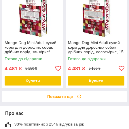
Monge Dog Mini Adult сухий
Monge Dog Mini Adult сухий
корм для дорослих собак
корм для дорослих собак
дрібних порід, ягня/рис/
дрібних порід, лосось/рис, 15
картопля, 15 КГ
КГ
Готово до відправки
Готово до відправки
4 481
4 481
₴
₴
5 150 ₴
5 150 ₴
Купити
Купити
Показати ще
Про нас
98% позитивних з 2546 відгуків за рік