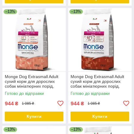
–13%
–13%
Monge Dog Extrasmall Adult
Monge Dog Extrasmall Adult
сухий корм для дорослих
сухий корм для дорослих
собак мініатюрних порід,
собак мініатюрних порід,
лосось із рисом, 2.5 КГ
ягня/картопля, 2.5 КГ
Готово до відправки
Готово до відправки
944
944
₴
₴
1 085 ₴
1 085 ₴
Купити
Купити
–13%
–13%