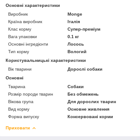
Основні характеристики
Виробник
Monge
Країна виробник
Італія
Клас корму
Супер-преміум
Вага упаковки
0.1 кг
Основні інгредієнти
Лосось
Тип корму
Вологий
Користувальницькі характеристики
Вік тварини
Дорослі собаки
Основні
Тварина
Собаки
Розмір породи тварин
Без обмежень
Вікова група
Для дорослих тварин
Вид корму
Основне живлення
Форма випуску
Консервовані корми
Приховати