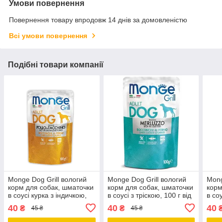
Умови повернення
Повернення товару впродовж 14 днів за домовленістю
Всі умови повернення
Подібні товари компанії
Monge Dog Grill вологий
Monge Dog Grill вологий
Mong
корм для собак, шматочки
корм для собак, шматочки
корм
в соусі курка з індичкою,
в соусі з тріскою, 100 г від
в со
0.1КГ від 24ШТ
24 шт.
від 
40
40
40
₴
₴
45 ₴
45 ₴