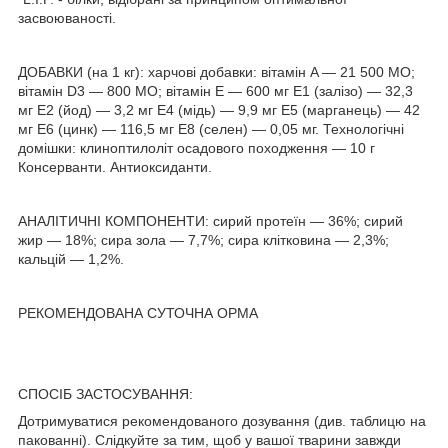
засвоюваності.
ДОБАВКИ (на 1 кг): харчові добавки: вітамін A — 21 500 МО;
вітамін D3 — 800 МО; вітамін E — 600 мг E1 (залізо) — 32,3
мг E2 (йод) — 3,2 мг E4 (мідь) — 9,9 мг E5 (марганець) — 42
мг E6 (цинк) — 116,5 мг E8 (селен) — 0,05 мг. Технологічні
домішки: клиноптилоліт осадового походження — 10 г
Консерванти. Aнтиоксиданти.
АНАЛІТИЧНІ КОМПОНЕНТИ: сирий протеїн — 36%; сирий
жир — 18%; сира зола — 7,7%; сира клітковина — 2,3%;
кальцій — 1,2%.
РЕКОМЕНДОВАНА СУТОЧНА ОРМА
СПОСІБ ЗАСТОСУВАННЯ:
Дотримуватися рекомендованого дозування (див. таблицю на
пакованні). Слідкуйте за тим, щоб у вашої тварини завжди