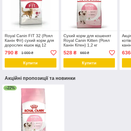
Royal Canin FIT 32 (Роял
Сухий корм для кошенят
Акці
Канін Фіт) сухий корм для
Royal Canin Kitten (Роял
коті
дорослих кішок від 12
Канін Кітен) 1,2 кг
кані
місяців до 7 років, 2 КГ
+ 30
790
528
636
₴
₴
1 000 ₴
660 ₴
Купити
Купити
Акційні пропозиції та новинки
–22%