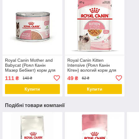
Royal Canin Mother and
Royal Canin Kitten
Babycat (Роял Канін
Intensive (Роял Канін
Мазер Бебікет) корм для
Кітен) вологий корм для
кошенят та кішки, 195 гр
кошенят у віці 4-12 місяців
111
49
₴
₴
140 ₴
62 ₴
в желе, 85 грх12 шт
Купити
Купити
Подібні товари компанії