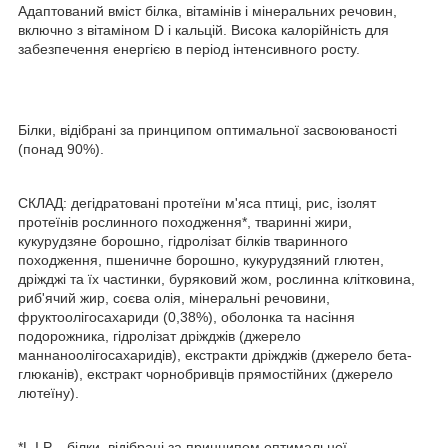
Адаптований вміст білка, вітамінів і мінеральних речовин,
включно з вітаміном D і кальцій. Висока калорійність для
забезпечення енергією в період інтенсивного росту.
Білки, відібрані за принципом оптимальної засвоюваності
(понад 90%).
СКЛАД: дегідратовані протеїни м'яса птиці, рис, ізолят
протеїнів рослинного походження*, тваринні жири,
кукурудзяне борошно, гідролізат білків тваринного
походження, пшеничне борошно, кукурудзяний глютен,
дріжджі та їх частинки, буряковий жом, рослинна клітковина,
риб'ячий жир, соєва олія, мінеральні речовини,
фруктоолігосахариди (0,38%), оболонка та насіння
подорожника, гідролізат дріжджів (джерело
маннаноолігосахаридів), екстракти дріжджів (джерело бета-
глюканів), екстракт чорнобривців прямостійних (джерело
лютеїну).
*L.I.P. - білки, відібрані за принципом оптимальної