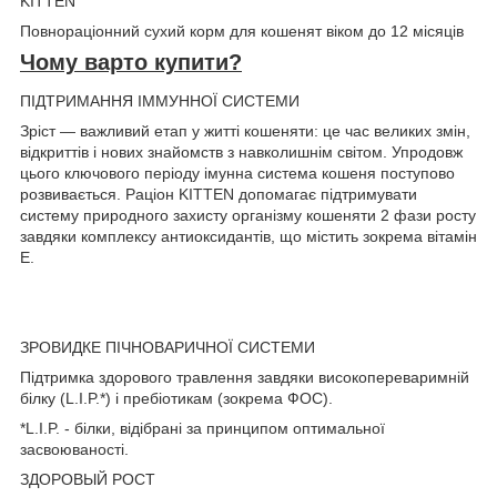
KITTEN
Повнораціонний сухий корм для кошенят віком до 12 місяців
Чому варто купити?
ПІДТРИМАННЯ ІММУННОЇ СИСТЕМИ
Зріст — важливий етап у житті кошеняти: це час великих змін,
відкриттів і нових знайомств з навколишнім світом. Упродовж
цього ключового періоду імунна система кошеня поступово
розвивається. Раціон KITTEN допомагає підтримувати
систему природного захисту організму кошеняти 2 фази росту
завдяки комплексу антиоксидантів, що містить зокрема вітамін
Е.
ЗРОВИДКЕ ПІЧНОВАРИЧНОЇ СИСТЕМИ
Підтримка здорового травлення завдяки високопереваримній
білку (L.I.P.*) і пребіотикам (зокрема ФОС).
*L.I.P. - білки, відібрані за принципом оптимальної
засвоюваності.
ЗДОРОВЫЙ РОСТ