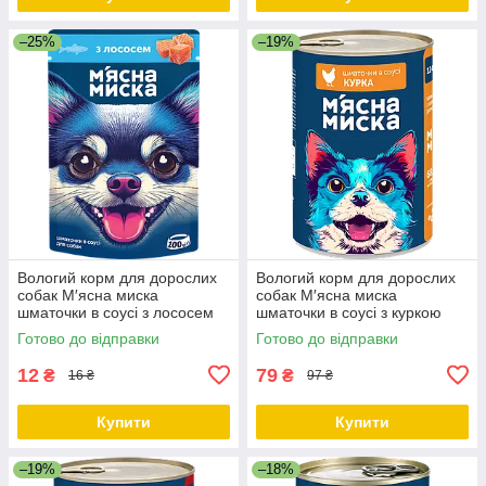
–25%
–19%
Вологий корм для дорослих
Вологий корм для дорослих
собак М′ясна миска
собак М′ясна миска
шматочки в соусі з лососем
шматочки в соусі з куркою
100 гр 24 шт
1240 гр
Готово до відправки
Готово до відправки
12
79
₴
₴
16 ₴
97 ₴
Купити
Купити
–19%
–18%