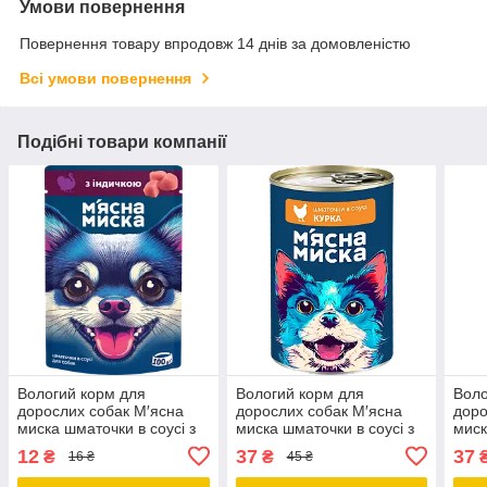
Умови повернення
Повернення товару впродовж 14 днів за домовленістю
Всі умови повернення
Подібні товари компанії
Вологий корм для
Вологий корм для
Воло
дорослих собак М′ясна
дорослих собак М′ясна
доро
миска шматочки в соусі з
миска шматочки в соусі з
миск
індичкою 100 гр 24 шт
куркою 415 гр
інди
12
37
37
₴
₴
16 ₴
45 ₴