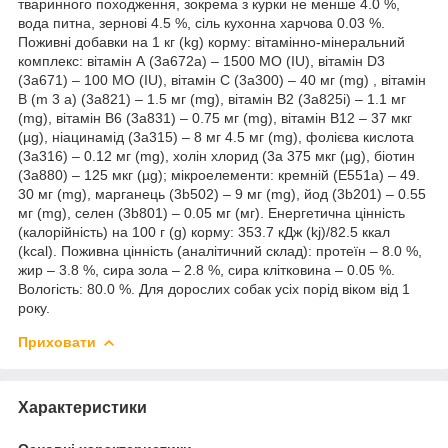
тваринного походження, зокрема з курки не менше 4.0 %,
вода питна, зернові 4.5 %, сіль кухонна харчова 0.03 %.
Поживні добавки на 1 кг (kg) корму: вітамінно-мінеральний
комплекс: вітамін А (3а672а) – 1500 МО (IU), вітамін D3
(3а671) – 100 МО (IU), вітамін С (3а300) – 40 мг (mg) , вітамін
В (m 3 а) (3а821) – 1.5 мг (mg), вітамін В2 (3а825і) – 1.1 мг
(mg), вітамін В6 (3а831) – 0.75 мг (mg), вітамін В12 – 37 мкг
(µg), ніацинамід (3а315) – 8 мг 4.5 мг (mg), фолієва кислота
(3а316) – 0.12 мг (mg), холін хлорид (3а 375 мкг (µg), біотин
(3а880) – 125 мкг (µg); мікроелементи: кремній (Е551а) – 49.
30 мг (mg), марганець (3b502) – 9 мг (mg), йод (3b201) – 0.55
мг (mg), селен (3b801) – 0.05 мг (мг). Енергетична цінність
(калорійність) на 100 г (g) корму: 353.7 кДж (kj)/82.5 ккал
(kcal). Поживна цінність (аналітичний склад): протеїн – 8.0 %,
жир – 3.8 %, сира зола – 2.8 %, сира клітковина – 0.05 %.
Вологість: 80.0 %. Для дорослих собак усіх порід віком від 1
року.
Приховати
Характеристики