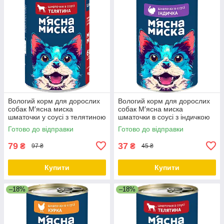
Вологий корм для дорослих
Вологий корм для дорослих
собак М′ясна миска
собак М′ясна миска
шматочки у соусі з телятиною
шматочки в соусі з індичкою
1240 гр
415 гр
Готово до відправки
Готово до відправки
79
37
₴
₴
97 ₴
45 ₴
Купити
Купити
–18%
–18%