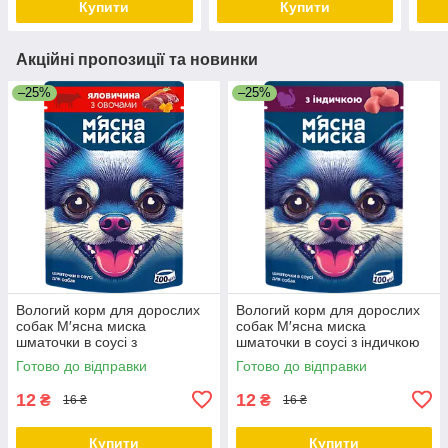
Купити
Купити
Акційні пропозиції та новинки
–25%
–25%
Вологий корм для дорослих
Вологий корм для дорослих
собак М′ясна миска
собак М′ясна миска
шматочки в соусі з
шматочки в соусі з індичкою
яловичиною та овочами 100
100 гр 24 шт
Готово до відправки
Готово до відправки
гр 24 шт
12
12
₴
₴
16 ₴
16 ₴
Купити
Купити