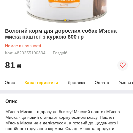
Вологий корм для дорослих собак М′ясна
миска паштет з куркою 800 гр
Немає в наявності
Код: 4820255190334
Роздріб
81
₴
Опис
Характеристики
Доставка
Оплата
Умови 
Опис
М′ясна Миска – щоразу до блиску! М′ясний паштет М′ясна
Миска - це новий стандарт корму економ класу. Паштет
М′ясна Миска не є делікатесом, а готовий до щоденного і
постійного годування кормом. Склад: м′ясо та продукти