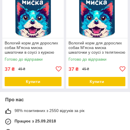
Вологий корм для дорослих
Вологий корм для дорослих
собак М′ясна миска
собак М′ясна миска
шматочки в соусі з куркою
шматочки у соусі з телятиною
415 гр
415 гр
Готово до відправки
Готово до відправки
37
37
₴
₴
45 ₴
45 ₴
Купити
Купити
Про нас
98% позитивних з 2550 відгуків за рік
Працює з 25.09.2018