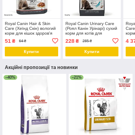
Royal Canin Hair & Skin
Royal Canin Urinary Care
Roya
Care (Хеїнд Скін) вологий
(Роял Канін Урінарі) сухий
Care
корм для кішок здоров'я
корм для котів для
корм
шкіри та шерсті, у соусі 85
здоров'я сечовивідних
підт
51
228
4 3
₴
₴
64 ₴
285 ₴
г від 12 шт.
шляхів, 400 гр
та ш
Купити
Купити
Акційні пропозиції та новинки
–40%
–21%