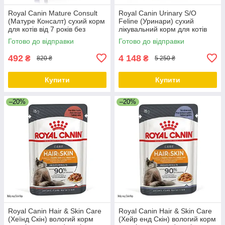
Royal Canin Mature Consult
Royal Canin Urinary S/O
(Матуре Консалт) сухий корм
Feline (Уринари) сухий
для котів від 7 років без
лікувальний корм для котів
старіння, 1.5 кг (термін
при лікуванні сечокам'яної
Готово до відправки
Готово до відправки
придатності до 07.2026)
хвороби, 9 КГ
492
4 148
₴
₴
820 ₴
5 250 ₴
Купити
Купити
–20%
–20%
Royal Canin Hair & Skin Care
Royal Canin Hair & Skin Care
(Хеїнд Скін) вологий корм
(Хейр енд Скін) вологий корм