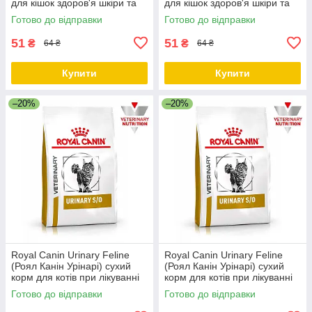
для кішок здоров'я шкіри та
для кішок здоров'я шкіри та
шерсті, у соусі 85 г від 12 шт.
вовни, в желе 85гр від 12шт
Готово до відправки
Готово до відправки
51
51
₴
₴
64 ₴
64 ₴
Купити
Купити
–20%
–20%
Royal Canin Urinary Feline
Royal Canin Urinary Feline
(Роял Канін Урінарі) сухий
(Роял Канін Урінарі) сухий
корм для котів при лікуванні
корм для котів при лікуванні
сечокам'яної хвороби, 400 гр
сечокам'яної хвороби, 3.5 КГ
Готово до відправки
Готово до відправки