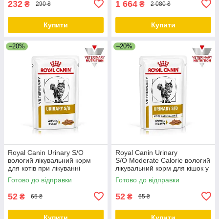
232
1 664
₴
₴
290 ₴
2 080 ₴
Купити
Купити
–20%
–20%
Royal Canin Urinary S/O
Royal Canin Urinary
вологий лікувальний корм
S/O Moderate Calorie вологий
для котів при лікуванні
лікувальний корм для кішок у
сечокам'яної хвороби, в
разі сечокам'яної хвороби, 85
Готово до відправки
Готово до відправки
соусі, 85 ГР від 12 ШТ
ГР від 12 шт.
52
52
₴
₴
65 ₴
65 ₴
Купити
Купити