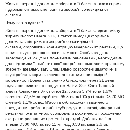
Живить шерсть і допомагає зберігати її блиск, а також сприяє
підтримці оптимальної ваги та здоров'я сечовидільної
системи.
Чому варто купити?
Живить шерсть і допомагає зберігати її блиск завдяки вмісту
жирних кислот Омега 3 і 6, а також цинку Ця формула
допомагає підтримати здоров'я сечовидільної
системи, скорочуючи концентрацію мінеральних речовин, що
сприяють утворенню сечових каменів. Особлива дієта
забезпечує кішок усіма поживними речовинами, необхідними
для підтримки їхньої життєвої енергії, допомагаючи при цьому
зберегти ідеальну вагу Спеціально розроблені шматочки в
соусі роблять корм виключно апетитним при помірній
калорійності Вовна стає значно блискучою через 21 день
годування виключно продуктом Hair & Skin Care Типовий
аналіз Компонент Зміст білки 12% жири 3,7% зола 1,6%
вологість 77,5% калорійність 95,8 ккал/100гр вітамін D3 70 МО
Омега-6 1,1% склад М'ясо та субпродукти тваринного
походження, риба та рибні субпродукти, злакові, мінеральні
речовини, олії та жири, субпродукти рослинного походження,
екстракти рослинних протеїнів, дріжджі. Добавки на 1 кг:
вітамін D380 MO, залізо 11 мг, йод 0,33 мг, мідь 2,6 мг,
марганець 3,4 мг, цинк 34 мг. Норми годування Давати з