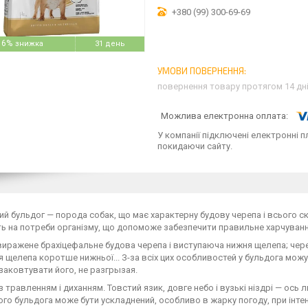
+380 (99) 300-69-69
16%
31 день
повернення товару протягом 14 дн
У компанії підключені електронні п
покидаючи сайту.
ий бульдог — порода собак, що має характерну будову черепа і всього ске
 на потреби організму, що допоможе забезпечити правильне харчуванн
иражене брахіцефальне будова черепа і виступаюча нижня щелепа; чере
ня щелепа коротше нижньої... З-за всіх цих особливостей у бульдога можу
заковтувати його, не разгрызая.
з травленням і диханням. Товстий язик, довге небо і вузькі ніздрі — ось л
ого бульдога може бути ускладнений, особливо в жарку погоду, при інтен