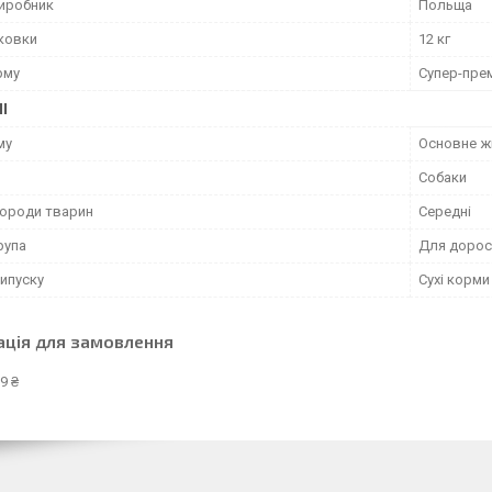
виробник
Польща
аковки
12 кг
рму
Супер-пре
І
му
Основне ж
Собаки
породи тварин
Середні
рупа
Для дорос
ипуску
Сухі корми
ація для замовлення
9 ₴