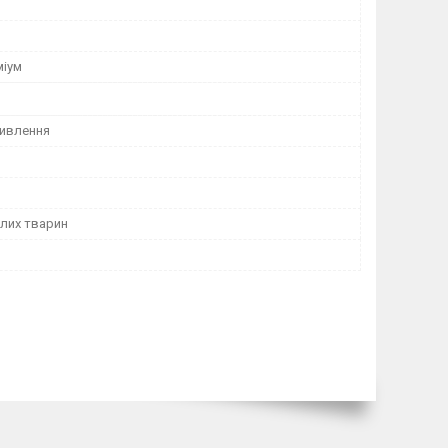
міум
ивлення
лих тварин