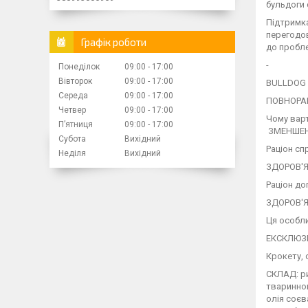
бульдоги 
Підтримка
перегодов
Графік роботи
до пробле
-
Понеділок
09:00
17:00
Вівторок
09:00
17:00
BULLDOG
Середа
09:00
17:00
ПОВНОРАЦ
Четвер
09:00
17:00
Чому вар
Пʼятниця
09:00
17:00
ЗМЕНШЕН
Субота
Вихідний
Раціон сп
Неділя
Вихідний
ЗДОРОВ'Я
Раціон до
ЗДОРОВ'Я 
Ця особли
ЕКСКЛЮЗ
Крокету, 
СКЛАД: ри
тваринног
олія соєв