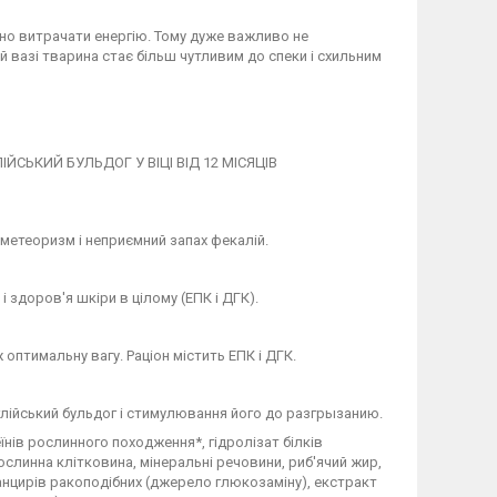
вно витрачати енергію. Тому дуже важливо не
й вазі тварина стає більш чутливим до спеки і схильним
ЬКИЙ БУЛЬДОГ У ВІЦІ ВІД 12 МІСЯЦІВ
метеоризм і неприємний запах фекалій.
 здоров'я шкіри в цілому (ЕПК і ДГК).
оптимальну вагу. Раціон містить ЕПК і ДГК.
лійський бульдог і стимулювання його до разгрызанию.
їнів рослинного походження*, гідролізат білків
слинна клітковина, мінеральні речовини, риб'ячий жир,
панцирів ракоподібних (джерело глюкозаміну), екстракт