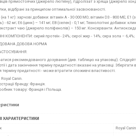
ців прямостоячих (джерело лютеїну), гідролізат з хряща (джерело хонд
 - білки, відібрані за принципом оптимальної засвоюваності.
а 1 кг): харчові добавки: вітамін A - 30 000 МО; вітамін D3 - 800 ME; E1 (зал
ь) - 62 мг; E6 (цинк) – 141 мг; E8 (селен) - 0,1 мг; Технологічні добавки:
екстракт чаю (джерело поліфенолів) – 150 мг. Консерванти. Антиоксида
І КОМПОНЕНТИ: сирий протеїн - 24%; сирої жир - 14%; сира зола – 6,4%; си
ДОВАНА ДОБОВА НОРМА
АСТОСУВАННЯ:
тися рекомендованого дозування (див. таблицю на упаковці). Слідкуйте
тії і дата закінчення терміну придатності вказані на упаковці. Зберігати
я терміну придатності - може втратити споживчі властивості.
 Royal Canin.
єстрації бренду: Франція.
робник товару: Франція і Польща.
еристики
І ХАРАКТЕРИСТИКИ
к
Royal Canin