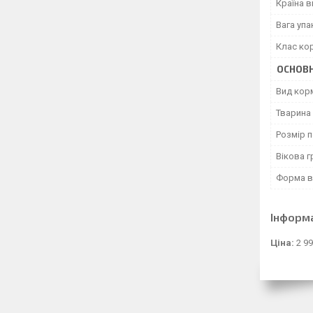
Країна 
Вага уп
Клас ко
ОСНОВН
Вид кор
Тварина
Розмір 
Вікова г
Форма в
Інформ
Ціна:
2 99