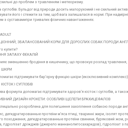
схильні до проблем з травленням і метеоризму.
 суглобів. Бульдог від природи досить малорухомий і не схильний акти
увати його і стежити за тим, щоб вага залишалася в нормі. При надмірні
м з суставамипри тривалих фізичних навантаженнях.
 ADULT
ІОННИЙ, ЗБАЛАНСОВАНИЙ КОРМ ДЛЯ ДОРОСЛИХ СОБАК ПОРОДИ АНГЛІЙС
то купити?
НЯ ЗАПАХУ ФЕКАЛІЙ
рияє зменшенню бродіння в кишечнику, що провокує розлад травлення, 
 ШКІРИ
помагає підтримувати бар'єрну функцію шкіри (ексклюзивний комплекс) і
КІСТОК І СУГЛОБІВ
ва формула допомагає підтримувати здоров'я кісток і суглобів, а також 
ИВНИЙ ДИЗАЙН КРОКЕТИ: ОСОБЛИВІ ЩЕЛЕПИ БРАХИЦЕФАЛОВ
спеціально розроблена для полегшення захоплення собакою породи анг
с, дегидратированные протеїни м'яса птиці, тваринні жири, ізолят проте
о походження, дегидратированные протеїни свинини, буряковий жом, ро
а, гідролізат дріжджів (джерело маннанолигосахаридов), гідролізат з 