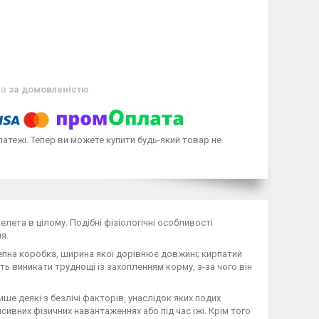
ів
за домовленістю
латежі. Тепер ви можете купити будь-який товар не
лета в цілому. Подібні фізіологічні особливості
я.
пна коробка, ширина якої дорівнює довжині; кирпатий
ть виникати труднощі із захопленням корму, з-за чого він
ише деякі з безлічі факторів, унаслідок яких подих
сивних фізичних навантаженнях або під час їжі. Крім того