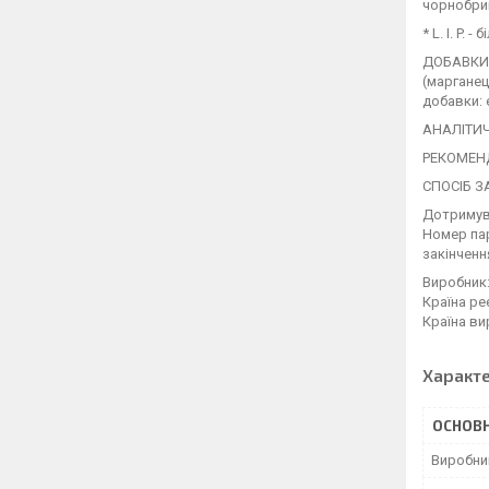
чорнобрив
* L. I. P.
ДОБАВКИ (н
(марганец
добавки: 
АНАЛІТИЧН
РЕКОМЕН
СПОСІБ З
Дотримува
Номер пар
закінченн
Виробник:
Країна ре
Країна ви
Характ
ОСНОВН
Виробни