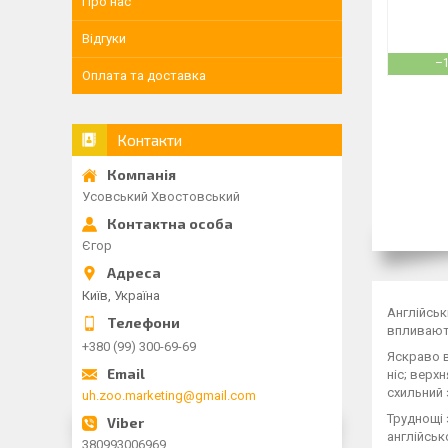
Про нас
Відгуки
–
Оплата та доставка
Контакти
Усовський Хвостовський
Єгор
Київ, Україна
Англійськ
впливають
+380 (99) 300-69-69
Яскраво в
ніс; верх
схильний 
uh.zoo.marketing@gmail.com
Труднощі 
англійськ
380993006969