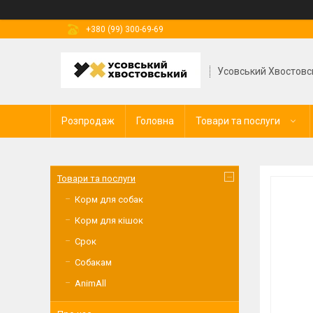
+380 (99) 300-69-69
Усовський Хвостовс
Розпродаж
Головна
Товари та послуги
Товари та послуги
Корм для собак
Корм для кішок
Срок
Собакам
AnimAll