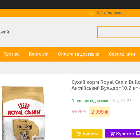
Київ, Україна
ький
Про нас
Контакти
Оплата та доставка
Сертифікати
Сухий корм Royal Canin Bull
Англійський Бульдог 10.2 кг +
Готово до відправки
Код:
12155
2 999 ₴
3 570 ₴
Купити
Купити з