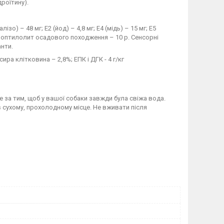
роїтину).
ізо) – 48 мг; E2 (йод) – 4,8 мг; E4 (мідь) – 15 мг; E5
 клиноптилолит осадового походження – 10 р. Сенсорні
нти.
ра клітковина – 2,8%; ЕПК і ДГК - 4 г/кг
 за тим, щоб у вашої собаки завжди була свіжа вода.
 в сухому, прохолодному місце. Не вживати після