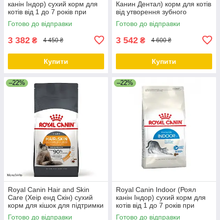
канін Індор) сухий корм для
Канин Дентал) корм для котів
котів від 1 до 7 років при
від утворення зубного
малоактивному способі
каменю, 8 КГ
Готово до відправки
Готово до відправки
життя, 10 КГ
3 382
3 542
₴
₴
4 450 ₴
4 600 ₴
Купити
Купити
–22%
–22%
Royal Canin Hair and Skin
Royal Canin Indoor (Роял
Care (Хеір енд Скін) сухий
канін Індор) сухий корм для
корм для кішок для підтримки
котів від 1 до 7 років при
здоров'я шкіри та шерсті, 4
малоактивному способі
Готово до відправки
Готово до відправки