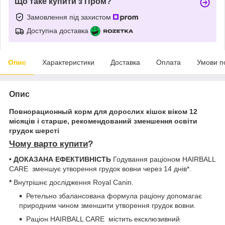
Що таке купити з Пром?
Замовлення під захистом
Доступна доставка
Опис
Характеристики
Доставка
Оплата
Умови п
Опис
Повнорационный корм для дорослих кішок віком 12
місяців і старше, рекомендований зменшення освіти
грудок шерсті
Чому варто купити
?
•
ДОКАЗАНА ЕФЕКТИВНІСТЬ
Годування раціоном HAIRBALL
CARE зменшує утворення грудок вовни через 14 днів*.
*
Внутрішнє дослідження Royal Canin.
Ретельно збалансована формула раціону допомагає
природним чином зменшити утворення грудок вовни.
Раціон HAIRBALL CARE містить ексклюзивний