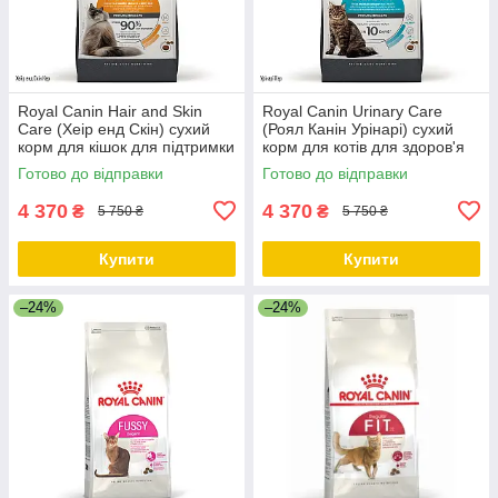
Royal Canin Hair and Skin
Royal Canin Urinary Care
Care (Хеір енд Скін) сухий
(Роял Канін Урінарі) сухий
корм для кішок для підтримки
корм для котів для здоров'я
здоров'я шкіри та шерсті, 10
сечовивідних шляхів, 10 КГ
Готово до відправки
Готово до відправки
КГ
4 370
4 370
₴
₴
5 750 ₴
5 750 ₴
Купити
Купити
–24%
–24%