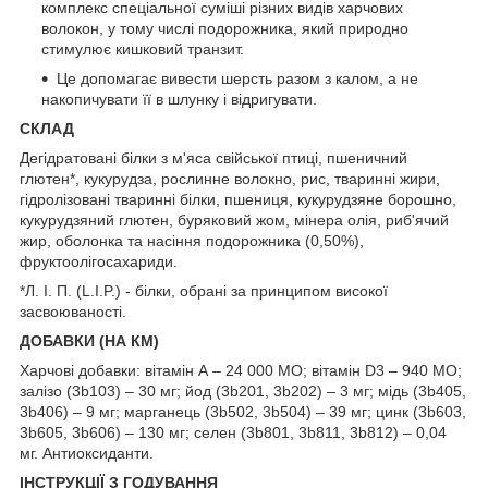
комплекс спеціальної суміші різних видів харчових
волокон, у тому числі подорожника, який природно
стимулює кишковий транзит.
Це допомагає вивести шерсть разом з калом, а не
накопичувати її в шлунку і відригувати.
СКЛАД
Дегідратовані білки з м'яса свійської птиці, пшеничний
глютен*, кукурудза, рослинне волокно, рис, тваринні жири,
гідролізовані тваринні білки, пшениця, кукурудзяне борошно,
кукурудзяний глютен, буряковий жом, мінера олія, риб'ячий
жир, оболонка та насіння подорожника (0,50%),
фруктоолігосахариди.
*Л. І. П. (L.I.P.) - білки, обрані за принципом високої
засвоюваності.
ДОБАВКИ (НА КМ)
Харчові добавки: вітамін А – 24 000 МО; вітамін D3 – 940 МО;
залізо (3b103) – 30 мг; йод (3b201, 3b202) – 3 мг; мідь (3b405,
3b406) – 9 мг; марганець (3b502, 3b504) – 39 мг; цинк (3b603,
3b605, 3b606) – 130 мг; селен (3b801, 3b811, 3b812) – 0,04
мг. Антиоксиданти.
ІНСТРУКЦІЇ З ГОДУВАННЯ