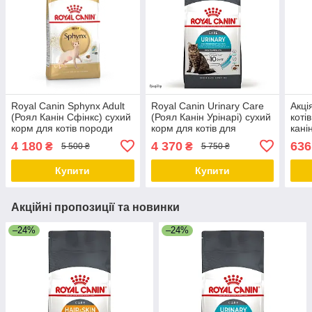
Royal Canin Sphynx Adult
Royal Canin Urinary Care
Акці
(Роял Канін Сфінкс) сухий
(Роял Канін Урінарі) сухий
коті
корм для котів породи
корм для котів для
кані
Сфінкс, 10 КГ
здоров'я сечовивідних
+ 30
4 180
4 370
636
₴
₴
5 500 ₴
5 750 ₴
шляхів, 10 КГ
Купити
Купити
Акційні пропозиції та новинки
–24%
–24%