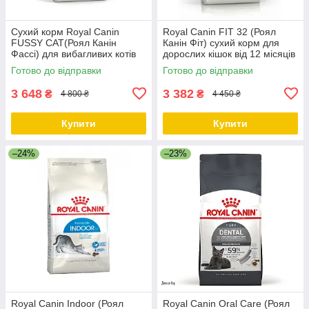
Сухий корм Royal Canin
Royal Canin FIT 32 (Роял
FUSSY CAT(Роял Канін
Канін Фіт) сухий корм для
Фассі) для вибагливих котів
дорослих кішок від 12 місяців
10 кг
до 7 років, 10 КГ
Готово до відправки
Готово до відправки
3 648
3 382
₴
₴
4 800 ₴
4 450 ₴
Купити
Купити
–24%
–23%
Royal Canin Indoor (Роял
Royal Canin Oral Care (Роял