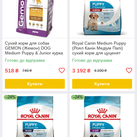
Сухий корм для собак
Royal Canin Medium Puppy
GEMON (Жемон) DOG
(Роял Канін Медіум Папі)
Medium Puppy & Junior курка
сухий корм для цуценят
з рисом 3 кг (термін до 29.07)
порід середніх розмірів, 15
Готово до відправки
Готово до відправки
КГ
518
3 192
₴
₴
740 ₴
4 200 ₴
Купити
Купити
–24%
–24%