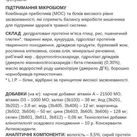
ПІДТРИМАННЯ МІКРОБІОМУ
Комбінація пребіотиків (МОС) та білків високого рівня
засвоюваності, які сприяють балансу мікробіоти кишечника
для підтримки здоров'я травної системи.
СКЛАД
: дегідратовані протеїни м'яса птиці, рис, пшеничний
глютен*, тваринні жири, кукурудза, гідролізат протеїнів
тваринного походження, дріжджові продукти, буряковий жом,
рослинна клітковина, соєва олія, мінеральні речовини,
риб'ячий жир , фруктоолігосахариди, гідролізат дріжджів
(джерело маннанолігосахаридів і бета-глюканів) (0,30%),
масло водоростей роду шизохітріум (джерело ДГК), борошно
чорнобривців прямостоячих.
* L.I.P. – білки, відібрані за принципом високої засвоюваності.
ДОБАВКИ
(на кг): харчові добавки: вітамін А – 21500 МО;
вітамін D3 – 1000 МО; залізо (3b103) – 38 мг; йод (3b201,
3b202) – 3,8 мг; мідь (3b405, 3b406) – 12 мг; марганець
(3b502, 3b504) – 50 мг; цинк (3b603, 3b605, 3b606) – 128 мг;
селен (3b801, 3b811, 3b812) – 0,06 мг. Технологічні добавки:
кліноптилоліт осадового походження – 10 р. Консерванти.
Антиоксиданти.
АНАЛІТИЧНІ КОМПОНЕНТИ:
вологість – 9,5%; сирий протеїн