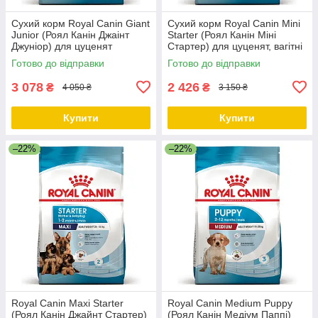
Сухий корм Royal Canin Giant
Сухий корм Royal Canin Mini
Junior (Роял Канін Джаінт
Starter (Роял Канін Міні
Джуніор) для цуценят
Стартер) для цуценят, вагітні
гігантських порід, 15 КГ
та годуючі суки 8 КГ
Готово до відправки
Готово до відправки
3 078
2 426
₴
₴
4 050 ₴
3 150 ₴
Купити
Купити
–22%
–22%
Royal Canin Maxi Starter
Royal Canin Medium Puppy
(Роял Канін Джайнт Стартер)
(Роял Канін Медіум Паппі)