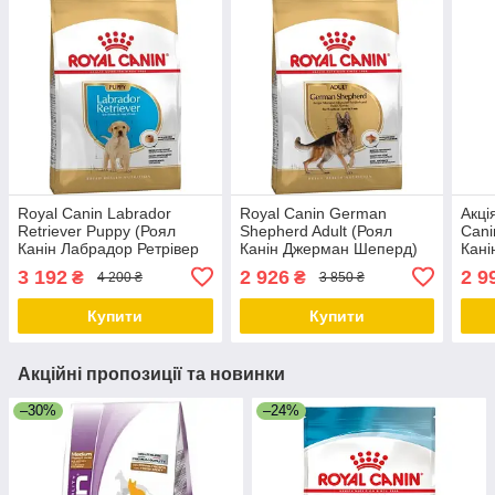
Royal Canin Labrador
Royal Canin German
Акці
Retriever Puppy (Роял
Shepherd Adult (Роял
Сani
Канін Лабрадор Ретрівер
Канін Джерман Шеперд)
Кані
Папі) сухий корм для
сухий корм для собак
цуце
3 192
2 926
2 9
₴
₴
4 200 ₴
3 850 ₴
цуценят, 12 КГ
породи Німецька Вівчарка,
12.75
11 КГ
Купити
Купити
Акційні пропозиції та новинки
–30%
–24%