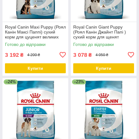
Royal Canin Maxi Puppy (Роял
Royal Canin Giant Puppy
Канін Максі Паппі) сухий
(Роял Канін Джайнт Папі )
корм для цуценят великих
сухий корм для щенят
порід, 15 КГ
гігантських порід, 15 КГ
Готово до відправки
Готово до відправки
3 192
3 078
₴
₴
4 200 ₴
4 050 ₴
Купити
Купити
–24%
–23%