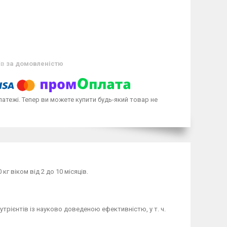
ів
за домовленістю
латежі. Тепер ви можете купити будь-який товар не
г віком від 2 до 10 місяців.
трієнтів із науково доведеною ефективністю, у т. ч.