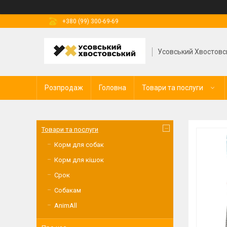
+380 (99) 300-69-69
Усовський Хвостовс
Розпродаж
Головна
Товари та послуги
Товари та послуги
Корм для собак
Корм для кішок
Срок
Собакам
AnimAll