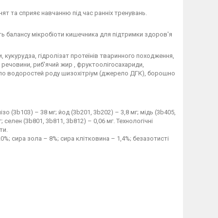
ят та сприяє навчанню під час ранніх тренувань.
ють балансу мікробіоти кишечника для підтримки здоров'я
ри, кукурудза, гідролізат протеїнів тваринного походження,
 речовини, риб'ячий жир , фруктоолігосахариди,
асло водоростей роду шизохітріум (джерело ДГК), борошно
зо (3b103) – 38 мг; йод (3b201, 3b202) – 3,8 мг; мідь (3b405,
; селен (3b801, 3b811, 3b812) – 0,06 мг. Технологічні
ти.
20%; сира зола – 8%; сира клітковина – 1,4%; безазотисті