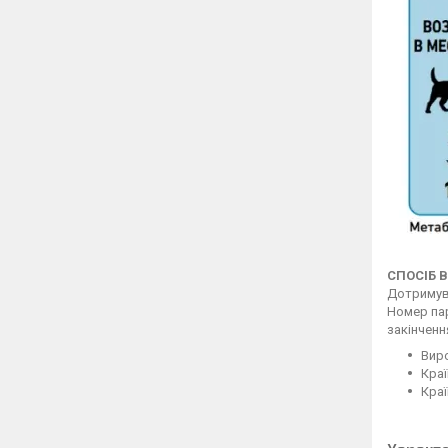
СПОСІБ
Дотримува
Номер пар
закінченн
Виро
Краї
Краї