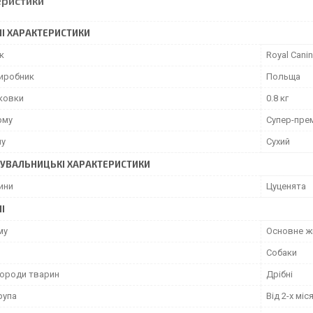
еристики
І ХАРАКТЕРИСТИКИ
к
Royal Canin
виробник
Польща
аковки
0.8 кг
рму
Супер-пре
му
Сухий
УВАЛЬНИЦЬКІ ХАРАКТЕРИСТИКИ
ини
Цуценята
І
му
Основне ж
Собаки
породи тварин
Дрібні
рупа
Від 2-х міс