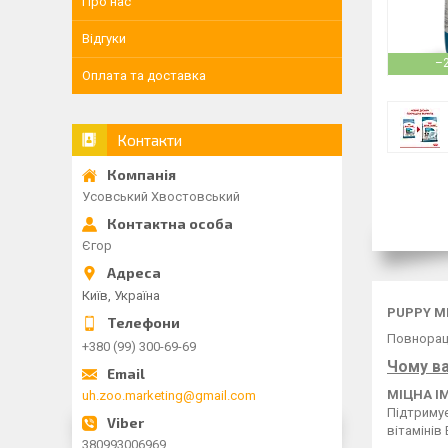
Про нас
Відгуки
–
Оплата та доставка
Контакти
Усовський Хвостовський
Єгор
Київ, Україна
PUPPY M
Повнораці
+380 (99) 300-69-69
Чому ва
МІЦНА І
uh.zoo.marketing@gmail.com
Підтримує
вітамінів 
380993006969