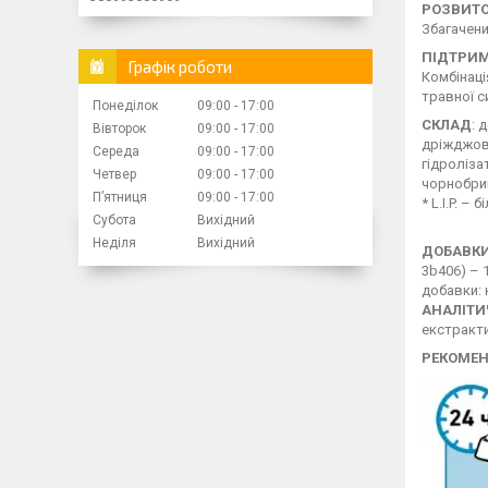
РОЗВИТО
Збагачени
ПІДТРИМ
Графік роботи
Комбінаці
травної с
Понеділок
09:00
17:00
СКЛАД
: 
Вівторок
09:00
17:00
дріжджові
Середа
09:00
17:00
гідроліза
Четвер
09:00
17:00
чорнобри
Пʼятниця
09:00
17:00
* L.I.P. –
Субота
Вихідний
Неділя
Вихідний
ДОБАВК
3b406) – 1
добавки: 
АНАЛІТИ
екстракти
РЕКОМЕН