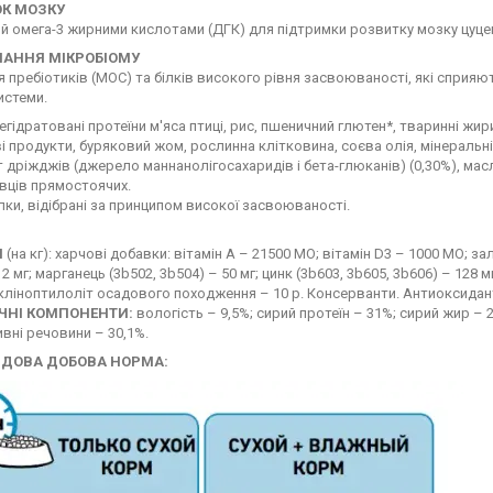
К МОЗКУ
й омега-3 жирними кислотами (ДГК) для підтримки розвитку мозку цуцен
АННЯ МІКРОБІОМУ
я пребіотиків (МОС) та білків високого рівня засвоюваності, які сприя
истеми.
дегідратовані протеїни м'яса птиці, рис, пшеничний глютен*, тваринні жи
 продукти, буряковий жом, рослинна клітковина, соєва олія, мінеральні
т дріжджів (джерело маннанолігосахаридів і бета-глюканів) (0,30%), м
вців прямостоячих.
 білки, відібрані за принципом високої засвоюваності.
И
(на кг): харчові добавки: вітамін А – 21500 МО; вітамін D3 – 1000 МО; залі
2 мг; марганець (3b502, 3b504) – 50 мг; цинк (3b603, 3b605, 3b606) – 128 мг
кліноптилоліт осадового походження – 10 р. Консерванти. Антиоксидан
ЧНІ КОМПОНЕНТИ:
вологість – 9,5%; сирий протеїн – 31%; сирий жир – 
вні речовини – 30,1%.
ДОВА ДОБОВА НОРМА: