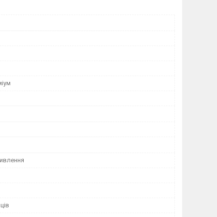
міум
ивлення
яців