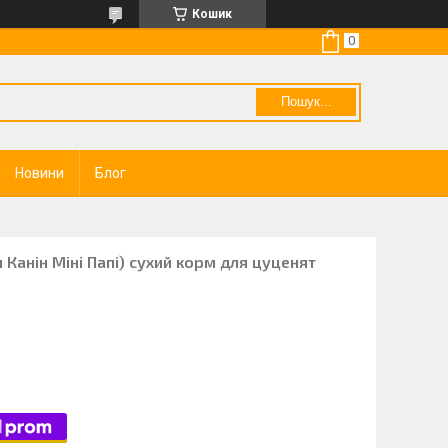
Кошик
Пошук...
Новини
Блог
л Канін Міні Папі) сухий корм для цуценят