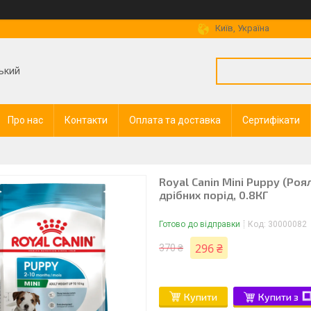
Київ, Україна
ький
Про нас
Контакти
Оплата та доставка
Сертифікати
Royal Canin Mini Puppy (Роя
дрібних порід, 0.8КГ
Готово до відправки
Код:
30000082
296 ₴
370 ₴
Купити
Купити з