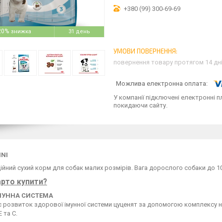
+380 (99) 300-69-69
20%
31 день
повернення товару протягом 14 дн
У компанії підключені електронні п
покидаючи сайту.
INI
йний сухий корм для собак малих розмірів. Вага дорослого собаки до 10 к
рто купити?
МУННА СИСТЕМА
 розвиток здорової імунної системи цуценят за допомогою комплексу ну
Е та С.