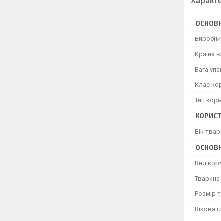
Характ
ОСНОВН
Виробни
Країна 
Вага уп
Клас ко
Тип кор
КОРИСТ
Вік твар
ОСНОВН
Вид кор
Тварина
Розмір 
Вікова г