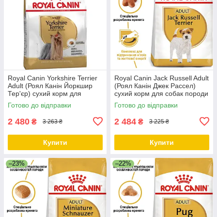
Royal Canin Yorkshire Terrier
Royal Canin Jack Russell Adult
Adult (Роял Канін Йоркшир
(Роял Канін Джек Рассел)
Тер'єр) сухий корм для
сухий корм для собак породи
дорослих собак., 7.5 КГ
Джек Рассел, 7.5 КГ
Готово до відправки
Готово до відправки
2 480
2 484
₴
₴
3 263 ₴
3 225 ₴
Купити
Купити
–23%
–22%