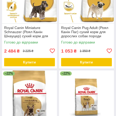
Royal Canin Miniature
Royal Canin Pug Adult (Роял
Schnauzer (Роял Канін
Канін Паг) сухий корм для
Шнауцер) сухий корм для
дорослих собак породи
дорослих собак породи
Мопс, 3 КГ
Готово до відправки
Готово до відправки
Цвергшнауцер, 7.5 КГ
2 484
1 053
₴
₴
3 225 ₴
1 350 ₴
Купити
Купити
–22%
–22%