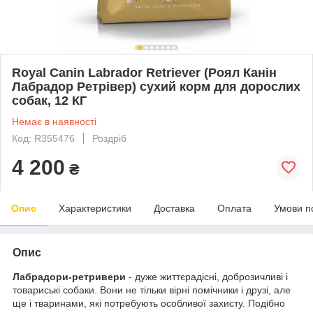
Royal Canin Labrador Retriever (Роял Канін
Лабрадор Ретрівер) сухий корм для дорослих
собак, 12 КГ
Немає в наявності
Код: R355476
Роздріб
4 200
₴
Опис
Характеристики
Доставка
Оплата
Умови п
Опис
Лабрадори-ретривери
- дуже життєрадісні, доброзичливі і
товариські собаки. Вони не тільки вірні помічники і друзі, але
ще і тваринами, які потребують особливої захисту. Подібно