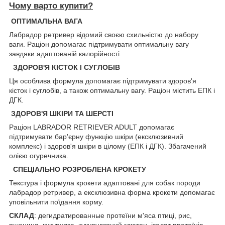
Чому варто купити?
ОПТИМАЛЬНА ВАГА
Лабрадор ретривер відомий своєю схильністю до набору
ваги. Раціон допомагає підтримувати оптимальну вагу
завдяки адаптованій калорійності.
ЗДОРОВ'Я КІСТОК І СУГЛОБІВ
Ця особлива формула допомагає підтримувати здоров'я
кісток і суглобів, а також оптимальну вагу. Раціон містить ЕПК і
ДГК.
ЗДОРОВ'Я ШКІРИ ТА ШЕРСТІ
Раціон LABRADOR RETRIEVER ADULT допомагає
підтримувати бар'єрну функцію шкіри (ексклюзивний
комплекс) і здоров'я шкіри в цілому (ЕПК і ДГК). Збагачений
олією огуречника.
СПЕЦІАЛЬНО РОЗРОБЛЕНА КРОКЕТУ
Текстура і формула крокети адаптовані для собак породи
лабрадор ретривер, а ексклюзивна форма крокети допомагає
уповільнити поїдання корму.
СКЛАД
: дегидратированные протеїни м'яса птиці, рис,
пшениця, кукурудза, кукурудзяний глютен, ізолят протеїнів