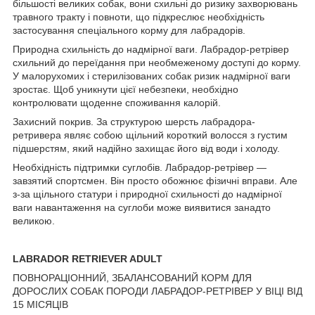
більшості великих собак, вони схильні до ризику захворювань
травного тракту і повноти, що підкреслює необхідність
застосування спеціального корму для лабрадорів.
Природна схильність до надмірної ваги. Лабрадор-ретрівер
схильний до переїдання при необмеженому доступі до корму.
У малорухомих і стерилізованих собак ризик надмірної ваги
зростає. Щоб уникнути цієї небезпеки, необхідно
контролювати щоденне споживання калорій.
Захисний покрив. За структурою шерсть лабрадора-
ретривера являє собою щільний короткий волосся з густим
підшерстям, який надійно захищає його від води і холоду.
Необхідність підтримки суглобів. Лабрадор-ретрівер —
завзятий спортсмен. Він просто обожнює фізичні вправи. Але
з-за щільного статури і природної схильності до надмірної
ваги навантаження на суглоби може виявитися занадто
великою.
LABRADOR RETRIEVER ADULT
ПОВНОРАЦІОННИЙ, ЗБАЛАНСОВАНИЙ КОРМ ДЛЯ
ДОРОСЛИХ СОБАК ПОРОДИ ЛАБРАДОР-РЕТРІВЕР У ВІЦІ ВІД
15 МІСЯЦІВ