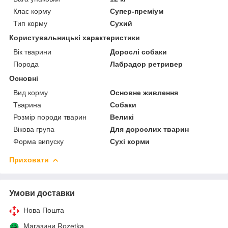
Клас корму
Супер-преміум
Тип корму
Сухий
Користувальницькі характеристики
Вік тварини
Дорослі собаки
Порода
Лабрадор ретривер
Основні
Вид корму
Основне живлення
Тварина
Собаки
Розмір породи тварин
Великі
Вікова група
Для дорослих тварин
Форма випуску
Сухі корми
Приховати
Умови доставки
Нова Пошта
Магазини Rozetka