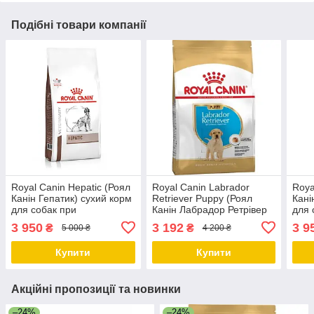
Подібні товари компанії
Royal Canin Hepatic (Роял
Royal Canin Labrador
Roya
Канін Гепатик) сухий корм
Retriever Puppy (Роял
Кані
для собак при
Канін Лабрадор Ретрівер
для 
захворюванні печінки, 12
Папі) сухий корм для
сечо
3 950
3 192
3 9
₴
₴
5 000 ₴
4 200 ₴
КГ
цуценят, 12 КГ
КГ
Купити
Купити
Акційні пропозиції та новинки
–24%
–24%