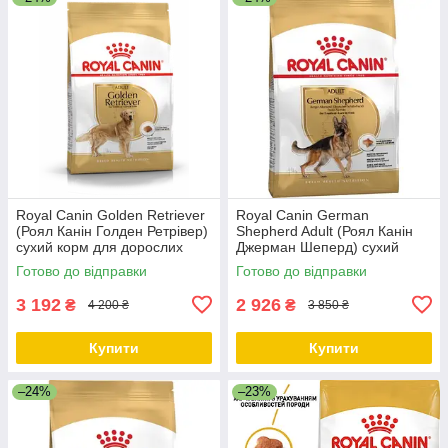
Royal Canin Golden Retriever
Royal Canin German
(Роял Канін Голден Ретрівер)
Shepherd Adult (Роял Канін
сухий корм для дорослих
Джерман Шеперд) сухий
собак, 12 КГ
корм для собак породи
Готово до відправки
Готово до відправки
Німецька Вівчарка, 11 КГ
3 192
2 926
₴
₴
4 200 ₴
3 850 ₴
Купити
Купити
–24%
–23%