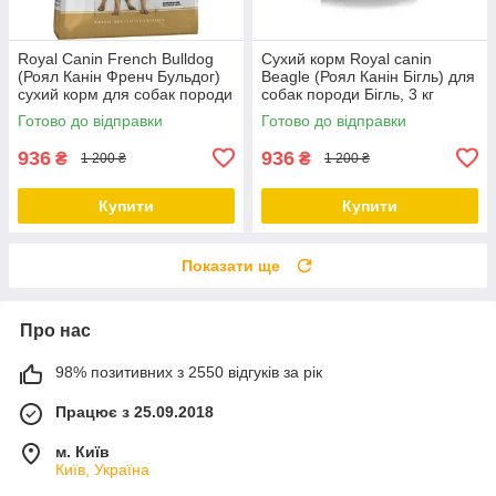
Royal Canin French Bulldog
Сухий корм Royal canin
(Роял Канін Френч Бульдог)
Beagle (Роял Канін Бігль) для
сухий корм для собак породи
собак породи Бігль, 3 кг
Французький Бульдог, 3 КГ
Готово до відправки
Готово до відправки
936
936
₴
₴
1 200 ₴
1 200 ₴
Купити
Купити
Показати ще
Про нас
98% позитивних з 2550 відгуків за рік
Працює з 25.09.2018
м. Київ
Київ, Україна