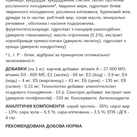
рослинного походження*, тваринні жири, гідролізат білків
тваринного походження, рослинна клітковина, буряковий жом,
дріжджі та їх частки, риб'ячий жир, соєве масло, мінеральні
речовини , оболонка і насіння подорожника,
фруктоолігосахариди, гідролізат з панцирів ракоподібних
(джерело глюкозаміну), масло огірочника (0,1%), екстракт
чорнобривців прямостоячих (джерело лютеїну), гідролізат з
хряща (джерело хондроїтину).
* L. I. P. - білки, відібрані за принципом оптимальної
засвоюваності.
ДОБАВКИ
(на 1 кг): харчові добавки: вітамін A – 27 000 МО;
вітамін D3 - 800 ME; Е1 (залізо) - 68 мг; Е2 (йод) – 3,9 мг; Е4
(мідь) – 4 мг; Е5 (марганець) – 41 мг; Е6 (цинк) – 135 мг; Е8
(селен) - 0,21 мг; Технологічні добавки: клиноптилолит
осадового походження - 10 р. Сенсорні добавки: екстракт чаю
(джерело поліфенолів) - 150 мг. Консерванти. Антиоксиданти.
АНАЛІТИЧНІ КОМПОНЕНТИ
: сирий протеїн - 30%; сирої жир
- 13%; сира зола – 6,5 %; сира клітковина – 3,5 %; ЕПК і ДГК -
4 г/кг
РЕКОМЕНДОВАНА ДОБОВА НОРМА