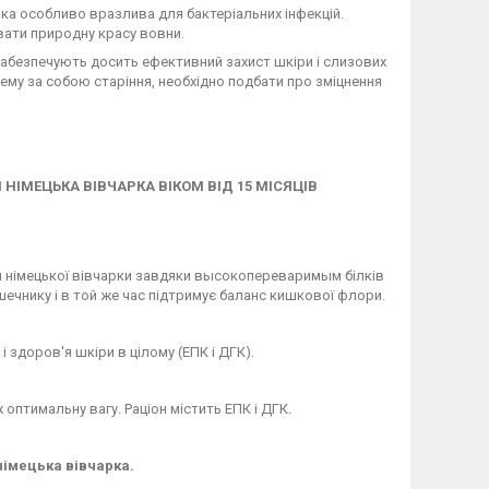
рка особливо вразлива для бактеріальних інфекцій.
увати природну красу вовни.
 забезпечують досить ефективний захист шкіри і слизових
му за собою старіння, необхідно подбати про зміцнення
ІМЕЦЬКА ВІВЧАРКА ВІКОМ ВІД 15 МІСЯЦІВ
и німецької вівчарки завдяки высокопереваримым білків
кишечнику і в той же час підтримує баланс кишкової флори.
 здоров'я шкіри в цілому (ЕПК і ДГК).
оптимальну вагу. Раціон містить ЕПК і ДГК.
німецька вівчарка.