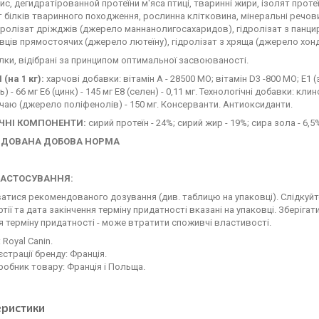
ис, дегидратірованной протеїни м'яса птиці, тваринні жири, ізолят прот
т білків тваринного походження, рослинна клітковина, мінеральні речов
дролізат дріжджів (джерело маннанолигосахаридов), гідролізат з панци
ців прямостоячих (джерело лютеїну), гідролізат з хряща (джерело хонд
 - білки, відібрані за принципом оптимальної засвоюваності.
(на 1 кг):
харчові добавки: вітамін A - 28500 МО; вітамін D3 -800 MO; E1 (зал
) - 66 мг E6 (цинк) - 145 мг E8 (селен) - 0,11 мг. Технологічні добавки: 
чаю (джерело поліфенолів) - 150 мг. Консерванти. Антиоксиданти.
ЧНІ КОМПОНЕНТИ:
сирий протеїн - 24%; сирий жир - 19%; сира зола - 6,5%
НДОВАНА ДОБОВА НОРМА
ЗАСТОСУВАННЯ:
тися рекомендованого дозування (див. таблицю на упаковці). Слідкуйте
тії та дата закінчення терміну придатності вказані на упаковці. Зберігат
я терміну придатності - може втратити споживчі властивості.
 Royal Canin.
єстрації бренду: Франція.
робник товару: Франція і Польща.
еристики