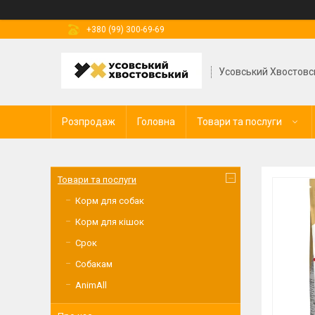
+380 (99) 300-69-69
Усовський Хвостовс
Розпродаж
Головна
Товари та послуги
Товари та послуги
Корм для собак
Корм для кішок
Срок
Собакам
AnimAll