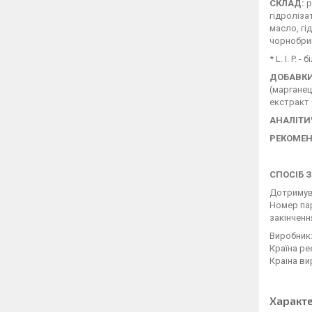
СКЛАД:
р
гідроліза
масло, гі
чорнобрив
* L. I. P.
ДОБАВКИ 
(марганець
екстракт 
АНАЛІТИ
РЕКОМЕ
СПОСІБ 
Дотримува
Номер пар
закінченн
Виробник:
Країна ре
Країна ви
Характ