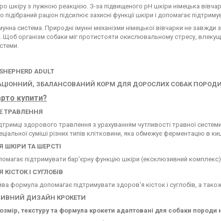
ро шкіру з лужною реакцією. З-за підвищеного pH шкіри німецька вівча
о підібраний раціон підсилює захисні функції шкіри і допомагає підтрим
мунна система. Природні імунні механізми німецької вівчарки не завжди
 Щоб організм собаки міг протистояти окислювальному стресу, влекуще
истеми.
SHEPHERD ADULT
ЦІОННИЙ, ЗБАЛАНСОВАНИЙ КОРМ ДЛЯ ДОРОСЛИХ СОБАК ПОРОДИ Н
рто купити?
 ТРАВЛЕННЯ
дтримці здорового травлення з урахуванням чутливості травної систем
 і спеціальної суміші різних типів клітковини, яка обмежує ферментацію в 
Я ШКІРИ ТА ШЕРСТІ
помагає підтримувати бар'єрну функцію шкіри (ексклюзивний комплекс) і
 КІСТОК І СУГЛОБІВ
ва формула допомагає підтримувати здоров'я кісток і суглобів, а також 
ИВНИЙ ДИЗАЙН КРОКЕТИ
озмір, текстуру та формула крокети адаптовані для собаки породи 