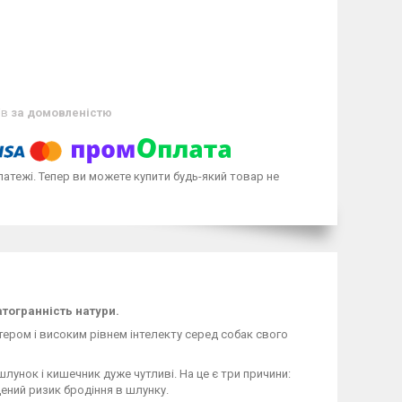
ів
за домовленістю
латежі. Тепер ви можете купити будь-який товар не
тогранність натури.
ктером і високим рівнем інтелекту серед собак свого
 шлунок і кишечник дуже чутливі. На це є три причини:
ений ризик бродіння в шлунку.