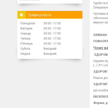
Турбота п
Спеціальн
Чутлива і
Графік роботи
оболонок.
імунної с
Понеділок
09:00
17:00
Вівторок
09:00
17:00
Середа
09:00
17:00
GERMAN 
Четвер
09:00
17:00
ПОВНОРА
Пʼятниця
09:00
17:00
Чому ва
Субота
Вихідний
Неділя
Вихідний
ЗДОРОВЕ
Сприяє пі
L. I. P.*
ЗДОРОВ'
Раціон до
ЗДОРОВ'Я
Ця особли
ЕКСКЛЮЗ
Форма, р