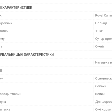
І ХАРАКТЕРИСТИКИ
к
Royal Canin
виробник
Польща
аковки
11 кг
рму
Супер-пре
му
Сухий
УВАЛЬНИЦЬКІ ХАРАКТЕРИСТИКИ
Німецька 
І
му
Основне ж
Собаки
породи тварин
Великі
рупа
Для дорос
ипуску
Сухі корми