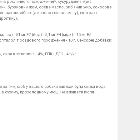
еїнів рослинного походження*, кукурудзяна мука,
ини, буряковий жом, соєве масло, риб'ячий жир, кокосове
рів ракоподібних (джерело глюкозаміну), екстракт
роїтину).
ізо) - 51 мг E2 (йод) - 5,1 мг E4 (мідь) - 15 мг E5
клиноптилоліт осадового походження - 10 г. Сенсорні добавки:
; сира клітковина - 4%; ЕПК і ДГК - 4 г/кг.
 за тим, щоб у вашого собаки завжди була свіжа вода.
и в сухому, прохолодному місці. Не вживати після