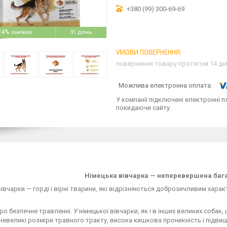
+380 (99) 300-69-69
24%
31 день
повернення товару протягом 14 дн
У компанії підключені електронні п
покидаючи сайту.
Німецька вівчарка — неперевершена бага
вівчарки — горді і вірні тварини, які відрізняються доброзичливим хара
ро безпечне травленні. У німецької вівчарки, як і в інших великих собак,
невеликі розміри травного тракту, висока кишкова проникність і підвищ