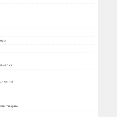
міум
вівчарка
ивлення
лих тварин