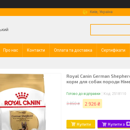
Київ, Україна
ький
Про нас
Контакти
Оплата та доставка
Сертифікати
Royal Canin German Shepher
корм для собак породи Німе
Готово до відправки
Код:
2518110
2 926 ₴
3 850 ₴
Купити
Купити з