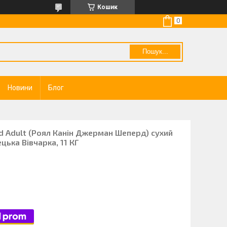
Кошик
Пошук...
Новини
Блог
d Adult (Роял Канін Джерман Шеперд) сухий
цька Вівчарка, 11 КГ