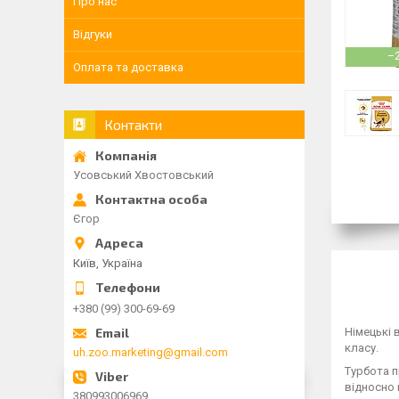
Про нас
Відгуки
–
Оплата та доставка
Контакти
Усовський Хвостовський
Єгор
Київ, Україна
+380 (99) 300-69-69
Німецькі 
класу.
uh.zoo.marketing@gmail.com
Турбота п
відносно 
380993006969