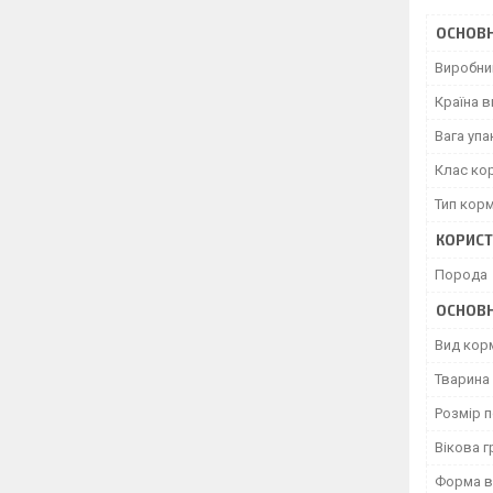
ОСНОВН
Виробни
Країна 
Вага уп
Клас ко
Тип кор
КОРИСТ
Порода
ОСНОВН
Вид кор
Тварина
Розмір 
Вікова г
Форма в