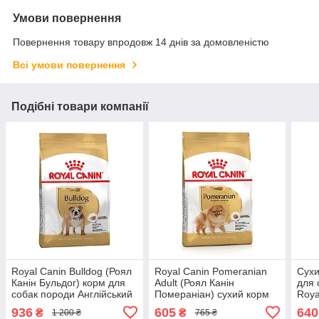
Умови повернення
Повернення товару впродовж 14 днів за домовленістю
Всі умови повернення
Подібні товари компанії
Royal Canin Bulldog (Роял
Royal Canin Pomeranian
Сухи
Канін Бульдог) корм для
Adult (Роял Канін
для 
собак породи Англійський
Помераніан) сухий корм
Roya
Бульдог від 12 місяців, 3
для дорослих собак
GLY
936
605
640
₴
₴
1 200 ₴
765 ₴
КГ
породи Померанський
DOG 