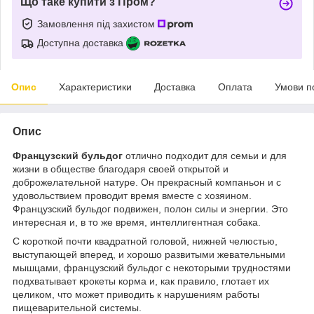
Що таке купити з Пром?
Замовлення під захистом
Доступна доставка
Опис
Характеристики
Доставка
Оплата
Умови п
Опис
Французский бульдог
отлично подходит для семьи и для
жизни в обществе благодаря своей открытой и
доброжелательной натуре. Он прекрасный компаньон и с
удовольствием проводит время вместе с хозяином.
Французский бульдог подвижен, полон силы и энергии. Это
интересная и, в то же время, интеллигентная собака.
С короткой почти квадратной головой, нижней челюстью,
выступающей вперед, и хорошо развитыми жевательными
мышцами, французский бульдог с некоторыми трудностями
подхватывает крокеты корма и, как правило, глотает их
целиком, что может приводить к нарушениям работы
пищеварительной системы.