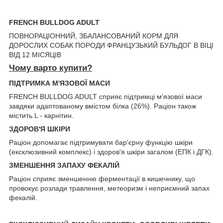
FRENCH BULLDOG ADULT
ПОВНОРАЦІОННИЙ, ЗБАЛАНСОВАНИЙ КОРМ ДЛЯ
ДОРОСЛИХ СОБАК ПОРОДИ ФРАНЦУЗЬКИЙ БУЛЬДОГ В ВІЦІ
ВІД 12 МІСЯЦІВ
Чому варто купити?
ПІДТРИМКА М'ЯЗОВОЇ МАСИ
FRENCH BULLDOG ADULT сприяє підтримці м'язової маси
завдяки адаптованому вмістом білка (26%). Раціон також
містить L - карнітин.
ЗДОРОВ'Я ШКІРИ
Раціон допомагає підтримувати бар'єрну функцію шкіри
(ексклюзивний комплекс) і здоров'я шкіри загалом (ЕПК і ДГК).
ЗМЕНШЕННЯ ЗАПАХУ ФЕКАЛІЙ
Раціон сприяє зменшенню ферментації в кишечнику, що
провокує розлади травлення, метеоризм і неприємний запах
фекалій.