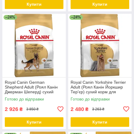
Купити
Купити
–24%
–24%
Royal Canin German
Royal Canin Yorkshire Terrier
Shepherd Adult (Роял Канін
Adult (Роял Канін Йоркшир
Джерман Шеперд) сухий
Тер'єр) сухий корм для
корм для собак породи
дорослих собак., 7.5 КГ
Готово до відправки
Готово до відправки
Німецька Вівчарка, 11 КГ
2 926
2 480
₴
₴
3 850 ₴
3 263 ₴
Купити
Купити