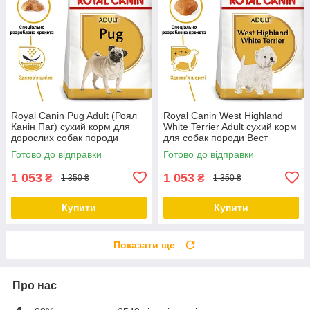
Royal Canin Pug Adult (Роял
Royal Canin West Highland
Канін Паг) сухий корм для
White Terrier Adult сухий корм
дорослих собак породи
для собак породи Вест
Мопс, 3 КГ
Хайленд Уайт Тер'єр, 3КГ
Готово до відправки
Готово до відправки
1 053
1 053
₴
₴
1 350 ₴
1 350 ₴
Купити
Купити
Показати ще
Про нас