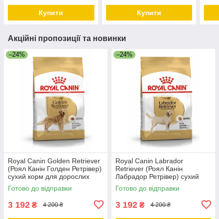
Шпіц, 1.5 КГ
Глюк
Купити
Купити
1,5 
Акційні пропозиції та новинки
–24%
–24%
Royal Canin Golden Retriever
Royal Canin Labrador
(Роял Канін Голден Ретрівер)
Retriever (Роял Канін
сухий корм для дорослих
Лабрадор Ретрівер) сухий
собак, 12 КГ
корм для дорослих собак, 12
Готово до відправки
Готово до відправки
КГ
3 192
3 192
₴
₴
4 200 ₴
4 200 ₴