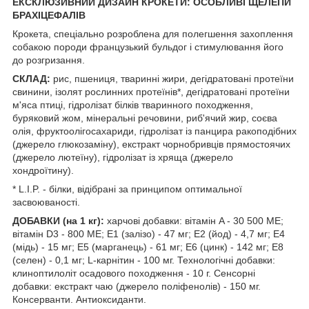
ЕКСКЛЮЗИВНИЙ ДИЗАЙН КРОКЕТИ: ОСОБЛИВІ ЩЕЛЕПИ
БРАХІЦЕФАЛІВ
Крокета, спеціально розроблена для полегшення захоплення
собакою породи французький бульдог і стимулювання його
до розгризання.
СКЛАД:
рис, пшениця, тваринні жири, дегідратовані протеїни
свинини, ізолят рослинних протеїнів*, дегідратовані протеїни
м'яса птиці, гідролізат білків тваринного походження,
буряковий жом, мінеральні речовини, риб'ячий жир, соєва
олія, фруктоолiгосахариди, гідролізат із панцира ракоподібних
(джерело глюкозаміну), екстракт чорнобривців прямостоячих
(джерело лютеїну), гідролізат із хряща (джерело
хондроїтину).
* L.I.P. - білки, відібрані за принципом оптимальної
засвоюваності.
ДОБАВКИ (на 1 кг):
харчові добавки: вітамін A - 30 500 ME;
вітамін D3 - 800 ME; Е1 (залізо) - 47 мг; Е2 (йод) - 4,7 мг; Е4
(мідь) - 15 мг; Е5 (марганець) - 61 мг; Е6 (цинк) - 142 мг; Е8
(селен) - 0,1 мг; L-карнітин - 100 мг. Технологічні добавки:
клиноптилоліт осадового походження - 10 г. Сенсорні
добавки: екстракт чаю (джерело поліфенолів) - 150 мг.
Консерванти. Антиоксиданти.