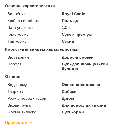
Основні характеристики
Виробник
Royal Canin
Країна виробник
Польща
Вага упаковки
1.5 кг
Клас корму
Супер-преміум
Тип корму
Сухий
Користувальницькі характеристики
Вік тварини
Дорослі собаки
Порода
Бульдог, Французький
бульдог
Основні
Вид корму
Основне живлення
Тварина
Собаки
Розмір породи тварин
Дрібні
Вікова група
Для дорослих тварин
Форма випуску
Сухі корми
Приховати