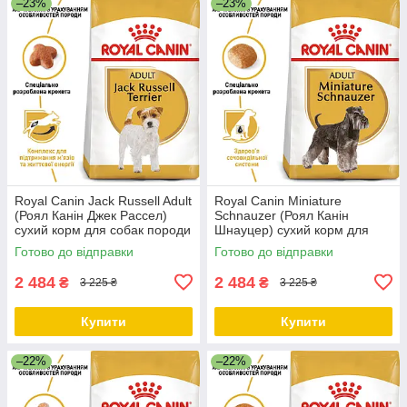
–23%
–23%
Royal Canin Jack Russell Adult
Royal Canin Miniature
(Роял Канін Джек Рассел)
Schnauzer (Роял Канін
сухий корм для собак породи
Шнауцер) сухий корм для
Джек Рассел, 7.5 КГ
дорослих собак породи
Готово до відправки
Готово до відправки
Цвергшнауцер, 7.5 КГ
2 484
2 484
₴
₴
3 225 ₴
3 225 ₴
Купити
Купити
–22%
–22%