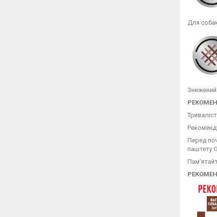
Для собак
Знижений 
РЕКОМЕН
Триваліст
Рекоменду
Перед поч
паштету Ga
Пам'ятайт
РЕКОМЕ