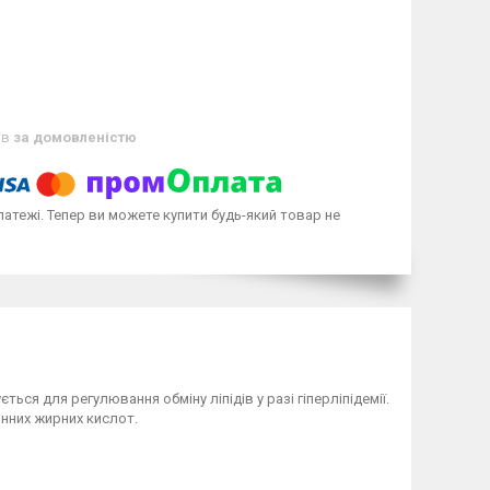
ів
за домовленістю
латежі. Тепер ви можете купити будь-який товар не
ься для регулювання обміну ліпідів у разі гіперліпідемії.
інних жирних кислот.