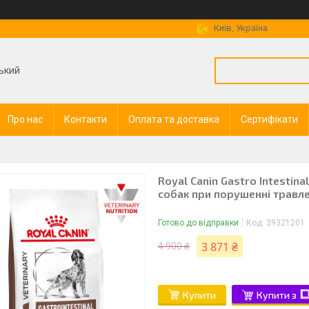
Київ, Україна
ький
Про нас
Контакти
Оплата та доставка
Сертифікати
Royal Canin Gastro Intestin
собак при порушенні травле
Готово до відправки
Код:
39321201
3 871 ₴
4 900 ₴
Купити
Купити з