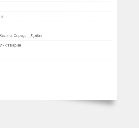
ий
 Великі, Середні, Дрібні
лих тварин