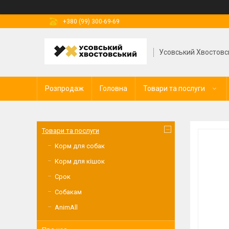
+380 (99) 300-69-69
Усовський Хвостовс
Розпродаж
Головна
Товари та послуги
Товари та послуги
Корм для собак
Корм для кішок
Срок
Собакам
AnimAll