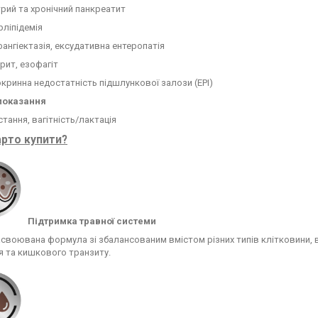
рий та хронічний панкреатит
рліпідемія
ангіектазія, ексудативна ентеропатія
рит, езофагіт
кринна недостатність підшлункової залози (EPI)
показання
тання, вагітність/лактація
рто купити?
Підтримка травної системи
своювана формула зі збалансованим вмістом різних типів клітковини,
я та кишкового транзиту.