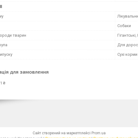
І
му
Лікувальн
Собаки
породи тварин
Гігантські,
рупа
Для дорос
ипуску
Сухі корми
ація для замовлення
1 ₴
Сайт створений на маркетплейсі
Prom.ua