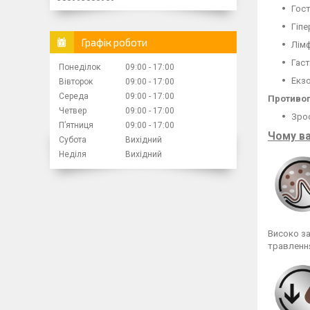
Гост
Гіпе
Графік роботи
Лімф
Гаст
Понеділок
09:00
17:00
Екзо
Вівторок
09:00
17:00
Середа
09:00
17:00
Противо
Четвер
09:00
17:00
Зрос
Пʼятниця
09:00
17:00
Чому ва
Субота
Вихідний
Неділя
Вихідний
Високо за
травленн