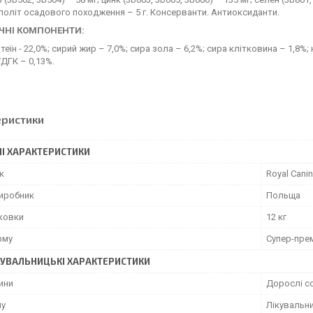
оліт осадового походження – 5 г. Консерванти. Антиоксиданти.
ЧНІ КОМПОНЕНТИ:
теїн - 22,0%; сирий жир – 7,0%; сира зола – 6,2%; сира клітковина – 1,8%;
/ДГК – 0,13%.
еристики
І ХАРАКТЕРИСТИКИ
к
Royal Canin
виробник
Польща
аковки
12 кг
рму
Супер-пре
УВАЛЬНИЦЬКІ ХАРАКТЕРИСТИКИ
ини
Дорослі с
му
Лікувальн