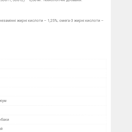
 незамінні жирні кислоти – 1,25%; омега-3 жирні кислоти –
міум
обаки
ий