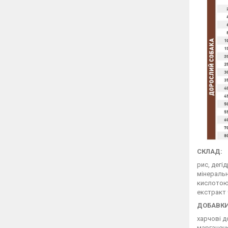
СКЛАД:
рис, дегі
мінеральн
кислотою,
екстракт 
ДОБАВКИ 
харчові до
марганець 