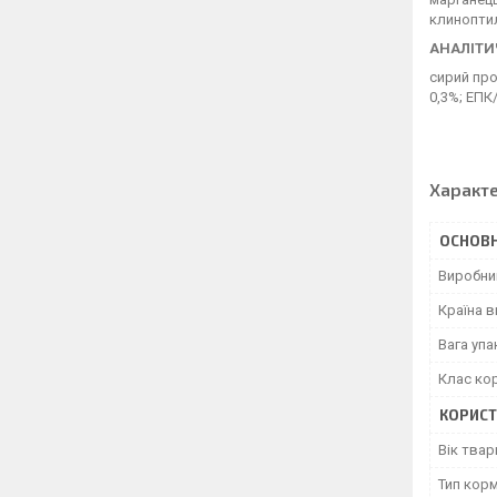
клиноптил
АНАЛІТИ
сирий про
0,3%; ЕПК
Характ
ОСНОВН
Виробни
Країна 
Вага уп
Клас ко
КОРИСТ
Вік твар
Тип кор