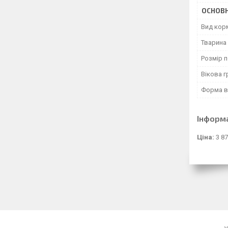
ОСНОВН
Вид кор
Тварина
Розмір 
Вікова г
Форма в
Інформ
Ціна:
3 87