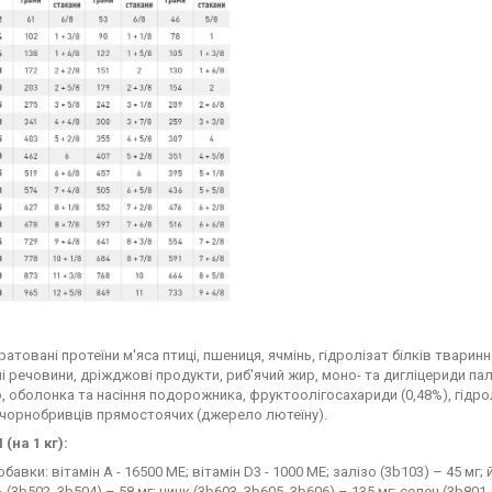
дратовані протеїни м'яса птиці, пшениця, ячмінь, гідролізат білків твар
і речовини, дріжджові продукти, риб'ячий жир, моно- та дигліцериди па
 оболонка та насіння подорожника, фруктоолігосахариди (0,48%), гідро
чорнобривців прямостоячих (джерело лютеїну).
(на 1 кг):
бавки: вітамін A - 16500 MЕ; вітамін D3 - 1000 MЕ; залізо (3b103) – 45 мг; й
(3b502, 3b504) – 58 мг; цинк (3b603, 3b605, 3b606) – 135 мг; селен (3b801,