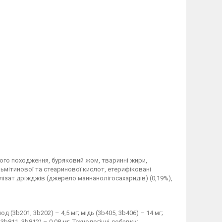
инного походження, буряковий жом, тваринні жири,
льмітинової та стеаринової кислот, етерифіковані
лізат дріжджів (джерело маннанолігосахаридів) (0,19%),
од (3b201, 3b202) – 4,5 мг; мідь (3b405, 3b406) – 14 мг;
 3b811, 3b812) – 0,08 мг. Технологічні добавки: