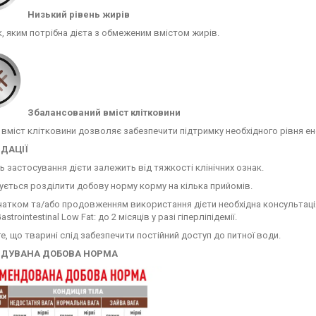
Низький рівень жирів
, яким потрібна дієта з обмеженим вмістом жирів.
Збалансований вміст клітковини
вміст клітковини дозволяє забезпечити підтримку необхідного рівня ен
ДАЦІЇ
ь застосування дієти залежить від тяжкості клінічних ознак.
ється розділити добову норму корму на кілька прийомів.
атком та/або продовженням використання дієти необхідна консультаці
strointestinal Low Fat: до 2 місяців у разі гіперліпідемії.
е, що тварині слід забезпечити постійний доступ до питної води.
НДУВАНА ДОБОВА НОРМА