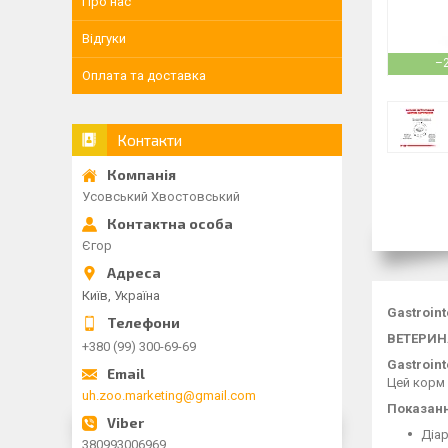
Про нас
Відгуки
–
Оплата та доставка
Контакти
Усовський Хвостовський
Єгор
Київ, Україна
Gastroint
ВЕТЕРИН
+380 (99) 300-69-69
Gastroint
Цей корм 
uh.zoo.marketing@gmail.com
Показан
Діа
380993006969