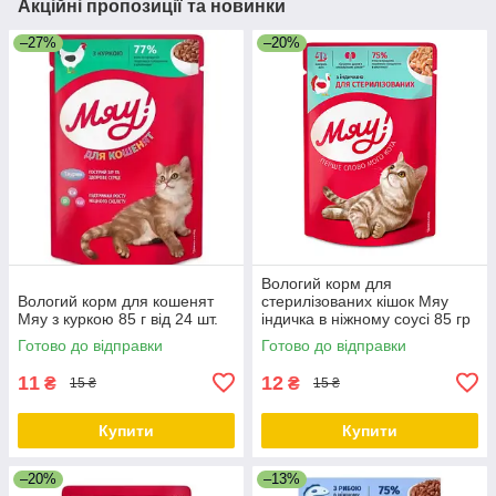
Акційні пропозиції та новинки
–27%
–20%
Вологий корм для
Вологий корм для кошенят
стерилізованих кішок Мяу
Мяу з куркою 85 г від 24 шт.
індичка в ніжному соусі 85 гр
26 шт
Готово до відправки
Готово до відправки
11
12
₴
₴
15 ₴
15 ₴
Купити
Купити
–20%
–13%