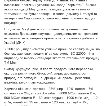
Виробник
сухого корму Мяу! для кішок Телятина
є
високотехнологічний український завод "Кормотех". Висока
якість продукції Мяу! для котів підтверджують незалежні
тестування, які були проведені в голландському інституті та
університеті Євросоюзу, а також численні позитивні відгуки
покупців.
Продукція Мяу! для кішок пройшла тестування і була
схвалена Державним науково – дослідницьким контрольним
інститутом ветеринарних препаратів та кормових добавок в
Україні (ДНІК).
У 2007 році підприємство успішно пройшло сертифікацію "на
безпеку харчових продуктів” за системою ISO 22000. Чим
підтвердило високий стандарт якості та стабільності продукції
ТМ Мяу!
Склад: кукурудза, рис, м'ясо та продукти його переробки,
екстракт рослинного білка, олії, жири, ароматизатор
природного походження, дріжджі, мінеральні речовини,
вітаміни, таурин, антиоксиданти.
Харчова цінність: протеїн – 25%, жир – 12%, попел – 7%,
клітковина – 2%, вітамін А – ndash; 6000 МО/кг, вітамін D –;
500 МО/кг, вітамін Е – 30 мг/кг, таурин – 1000 мг/кг, мідь – 12
мг/кг, магній – 0,95 г/мг, цинк – 120 мг/кг, кальцій – 1%,