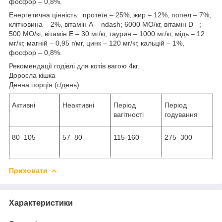
фосфор – 0,8%.
Енергетична цінність: протеїн – 25%, жир – 12%, попел – 7%,
клітковина – 2%, вітамін А – ndash; 6000 МО/кг, вітамін D –;
500 МО/кг, вітамін Е – 30 мг/кг, таурин – 1000 мг/кг, мідь – 12
мг/кг, магній – 0,95 г/мг, цинк – 120 мг/кг, кальцій – 1%,
фосфор – 0,8%.
Рекомендації годівлі для котів вагою 4кг.
Доросла кішка
Денна порція (г/день)
Активні
Неактивні
Період
Період
вагітності
годування
80–105
57–80
115-160
275–300
Приховати
Характеристики