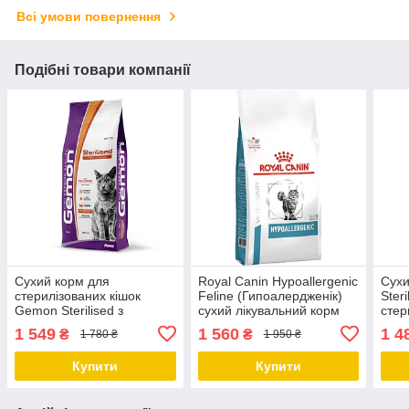
Всі умови повернення
Подібні товари компанії
Сухий корм для
Royal Canin Hypoallergenic
Сухи
стерилізованих кішок
Feline (Гипоалердженік)
Steri
Gemon Sterilised з
сухий лікувальний корм
стер
індичкою 7 кг
для кішок при харчовій
каст
1 549
1 560
1 4
₴
₴
1 780 ₴
1 950 ₴
алергії 2,5 КГ
ялов
Купити
Купити