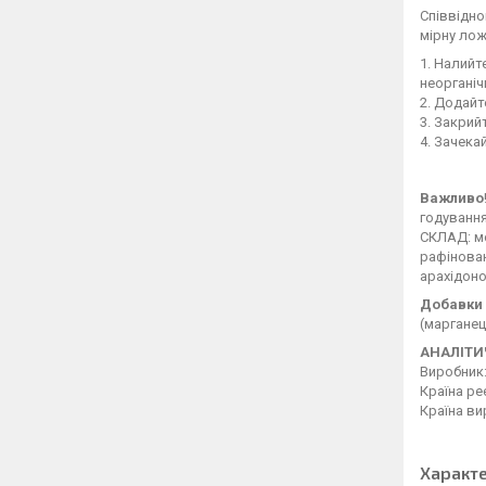
Співвідно
мірну лож
1. Налийт
неорганіч
2. Додайт
3. Закрий
4. Зачека
Важливо
годування
СКЛАД: мо
рафінован
арахідоно
Добавки
(марганець
АНАЛІТИ
Виробник:
Країна ре
Країна ви
Характ