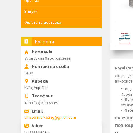
Про нас
Відгуки
Оплата та доставка
Контакти
Усовський Хвостовський
Royal Ca
Єгор
Якщо щеня
використо
Київ, Україна
Відп
Коров'
Бути
+380 (99) 300-69-69
стежит
Забе
uh.zoo.marketing@gmail.com
BABYDOG
ПОВНОЦІ
380993006969