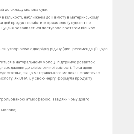
ий до складу молока суки.
в кількості, наближеній до її вмісту в материнському
и цей продукт не містить крохмалю (у цуценят не
цуценя розвивається поступово протягом кількох
ься, утворюючи однорідну рідину (див. рекомендації щодо
титься в натуральному молоці, підтримує розвиток
 народження до фізіологічної зрілості. Поки щеня
 недостатньо, якщо материнського молока не вистачає.
слоту, як DHA, і, у свою чергу, формула продукту
контрольованою атмосферою, завдяки чому довго
я молока;