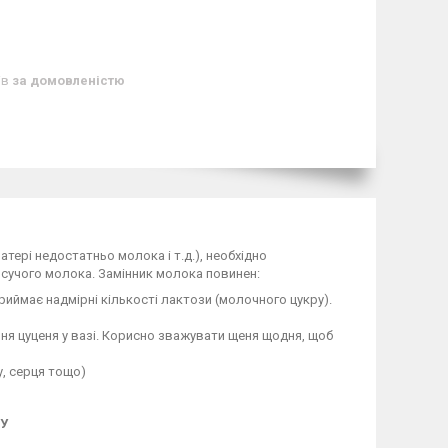
ів
за домовленістю
тері недостатньо молока і т.д.), необхідно
сучого молока. Замінник молока повинен:
иймає надмірні кількості лактози (молочного цукру).
ня цуценя у вазі. Корисно зважувати щеня щодня, щоб
у, серця тощо)
У