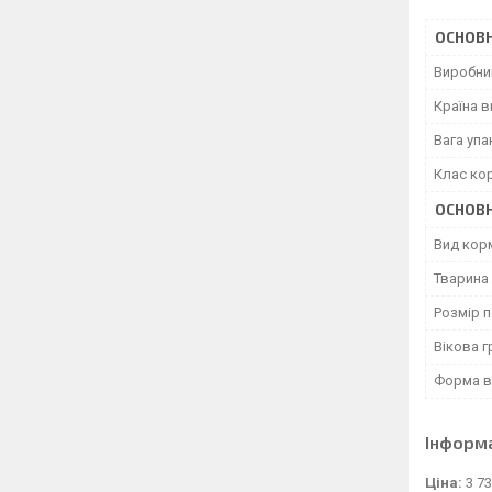
ОСНОВН
Виробни
Країна 
Вага уп
Клас ко
ОСНОВН
Вид кор
Тварина
Розмір 
Вікова г
Форма в
Інформ
Ціна:
3 73