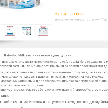
повернення товару протягом 14 дн
nin Babydog Milk замінник молока для цуценят
 не може отримувати материнське молоко (у посліді багато цуценят, у ма
вувати замінник, по можливості близький за своїми властивостями до 
овідати можливостям травної системи маленького цуценя, що важко спр
яче молоко не підходить цуценяті як замінник материнського молока!
 достатньо калорійним, щоб забезпечити швидке та регулярне збільшен
и за темпами його зростання.
зпечувати розвиток та роботу організму цуценя (нервової системи, зор
 MILK
ННИЙ ЗАМІННИК МОЛОКА ДЛЯ ЦУЦЯВ З НАРОДЖЕННЯ ДО ВІДЙОМ