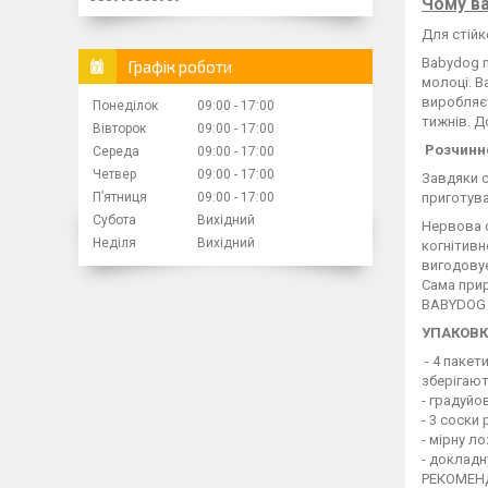
Чому ва
Для стійк
Babydog m
Графік роботи
молоці. B
виробляє
Понеділок
09:00
17:00
тижнів. Д
Вівторок
09:00
17:00
Розчинн
Середа
09:00
17:00
Четвер
09:00
17:00
Завдяки с
Пʼятниця
09:00
17:00
приготува
Субота
Вихідний
Нервова с
Неділя
Вихідний
когнітивн
вигодовує
Сама прир
BABYDOG 
УПАКОВК
- 4 паке
зберігают
- градуйо
- 3 соски
- мірну л
- докладн
РЕКОМЕНД