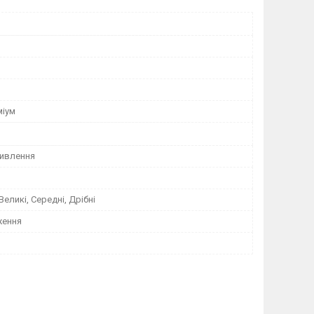
міум
ивлення
 Великі, Середні, Дрібні
ження