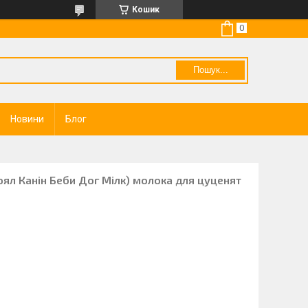
Кошик
Пошук...
Новини
Блог
Роял Канін Беби Дог Мілк) молока для цуценят