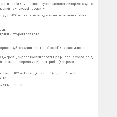
міряти необхідну кількість сухого молока, використовуйте
азаний на упаковці продукту.
ріту до 50°С чисту питну воду з низькою концентрацією
аси.
рішній стороні зап'ястя.
користовуйте залишки готової порції для наступного
 джерел) , сироватковий протеїн, рафінована соєва олія,
'ячий жир (джерело ДГК), олії грибів (джерело
алізо) – 100 мг Е2 (йод) – 4 мг Е4 (мідь) – 15 мг Е5
анти.
ДГК - 1,0 г/кг.