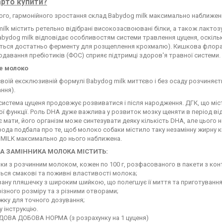
рто купити?
ого, гармонійного зростання склад Babydog milk максимально наближен
ilk містить ретельно відібрані високозасвоювані білки, а також лактозу 
abydog milk відповідає особливостям системи травлення цуценя, оскільк
ться достатньо ферменту для розщеплення крохмалю). Кишкова флора 
одавання пребіотиків (ФОС) сприяє підтримці здоров'я травної системи.
е молоко
воїй ексклюзивній формулі Babydog milk миттєво і без осаду розчиняєт
ння).
истема цуценя продовжує розвиватися і після народження. ДГК, що міс
ої функції. Роль DHA дуже важлива у розвиток мозку щеняти в період від
 мати, його організм може синтезувати деяку кількість DHA, але цього
ода подбала про те, щоб молоко собаки містило таку незамінну жирну ки
MILK максимально до нього наближена.
А ЗАМІННИКА МОЛОКА МІСТИТЬ:
тики з розчинним молоком, кожен по 100 г, розфасованого в пакети з 
ься смакові та поживні властивості молока;
вану пляшечку з широким шийкою, що полегшує її миття та приготуванн
 різного розміру та з різними отворами;
ожку для точного дозування;
у інструкцію.
ОВА ДОБОВА НОРМА (з розрахунку на 1 цуценя)