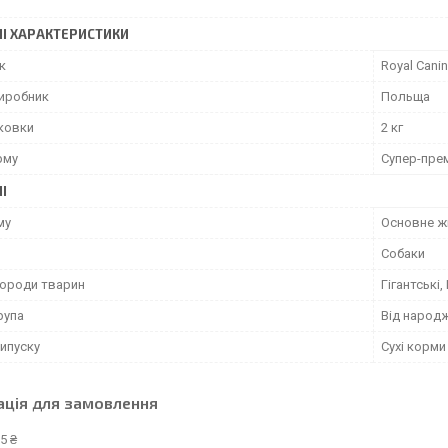
І ХАРАКТЕРИСТИКИ
к
Royal Canin
виробник
Польща
аковки
2 кг
рму
Супер-пре
І
му
Основне ж
Собаки
породи тварин
Гігантські,
рупа
Від народ
ипуску
Сухі корми
ація для замовлення
5 ₴