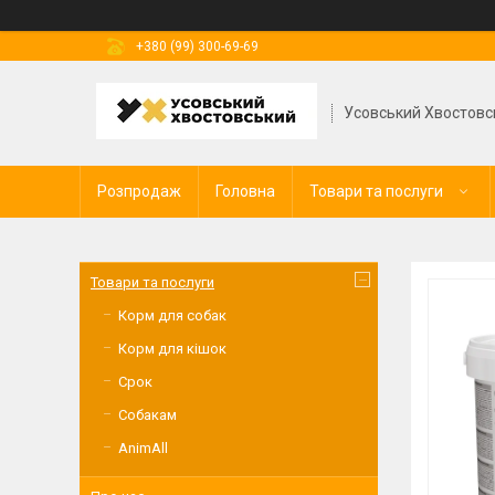
+380 (99) 300-69-69
Усовський Хвостовс
Розпродаж
Головна
Товари та послуги
Товари та послуги
Корм для собак
Корм для кішок
Срок
Собакам
AnimAll