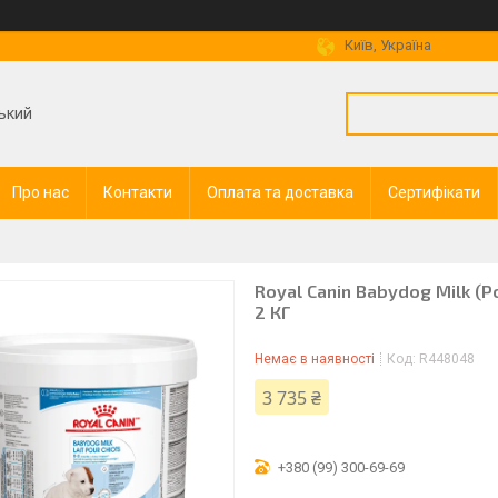
Київ, Україна
ький
Про нас
Контакти
Оплата та доставка
Сертифікати
Royal Canin Babydog Milk (
2 КГ
Немає в наявності
Код:
R448048
3 735 ₴
+380 (99) 300-69-69