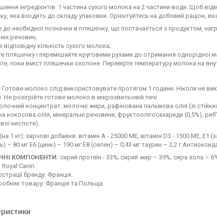
шення інгредієнтів: 1 частина сухого молока на 2 частини води. Щоб від
ку, яка входить до складу упаковки. Орієнтуйтесь на добовий раціон, вк
е до необхідної позначки в пляшечку, що постачається з продуктом, наг
них речовин;
е відповідну кількість сухого молока;
те пляшечку і перемішайте круговими рухами до отримання однорідної м
йте, поки вміст пляшечки охолоне. Перевірте температуру молока на внут
! Готове молоко слід використовувати протягом 1 години. Ніколи не ви
. Не розігрійте готове молоко в мікрохвильовій печі.
лочний концентрат, молочні жири, рафінована пальмова олія (зі стійких
а кокосова олія, мінеральні речовини, фруктоолігосахариди (0,5%), риб
вої кислоти).
(на 1 кг): харчові добавки: вітамін A - 25000 MЕ; вітамін D3 - 1500 MЕ; Е1 (з
) – 80 мг Е6 (цинк) – 190 мг Е8 (селен) – 0,43 мг таурин – 2,2 г Антиоксид
ЧНІ КОМПОНЕНТИ:
сирий протеїн - 33%; сирий жир – 39%; сира зола – 6%; 
 Royal Canin.
єстрації бренду: Франція.
робник товару: Франція та Польща.
еристики