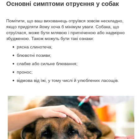
Основні симптоми отруєння у собак
Помітити, що ваш вихованець отруївся зовсім нескладно,
якщо приділяти йому хоча б мінімум уваги. Собака, що
отруїлася, може бути млявою і пригніченою або надмірно
збудженою. Також можуть бути такі ознаки:
рясна слинотеча;
блювотні позиви;
слабке або сильне блювання;
пронос;
відмова від їжі, у тому числі й улюблених ласощів.