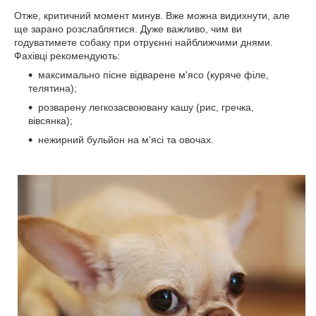
Отже, критичний момент минув. Вже можна видихнути, але
ще зарано розслаблятися. Дуже важливо, чим ви
годуватимете собаку при отруєнні найближчими днями.
Фахівці рекомендують:
максимально пісне відварене м'ясо (куряче філе,
телятина);
розварену легкозасвоювану кашу (рис, гречка,
вівсянка);
нежирний бульйон на м'ясі та овочах.