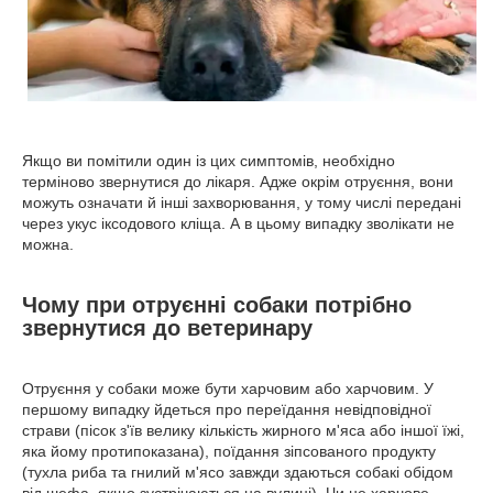
Якщо ви помітили один із цих симптомів, необхідно
терміново звернутися до лікаря. Адже окрім отруєння, вони
можуть означати й інші захворювання, у тому числі передані
через укус іксодового кліща. А в цьому випадку зволікати не
можна.
Чому при отруєнні собаки потрібно
звернутися до ветеринару
Отруєння у собаки може бути харчовим або харчовим. У
першому випадку йдеться про переїдання невідповідної
страви (пісок з'їв велику кількість жирного м'яса або іншої їжі,
яка йому протипоказана), поїдання зіпсованого продукту
(тухла риба та гнилий м'ясо завжди здаються собакі обідом