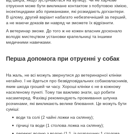
від шефа, якщо зустрічаються на вулиці). Чи не харчове
отруєння може бути викликане контактом з побутовою хімією,
інсектицидами або приманками, які розкидають догхантери.
В цілому, другий варіант набагато небезпечніший за перший,
а не маючи доказів ви навряд чи зможете їх відрізнити.
А ветеринар зможе. До того ж не кожен власник досконало
володіє мистецтвом установки крапельниці та іншими
медичними навичками.
Перша допомога при отруєнні у собак
На жаль, не всі можуть звернутися до ветеринарної клініки
негайно. І не йдеться про безвідповідальних собаковласників,
яким шкода грошей чи часу. Хороші клініки є не в кожному
населеному пункті. Тому так важливо знати, що робити
насамперед. Фахівці рекомендують промивання шлунка
розчинами, які викликають велике блювання. Це можуть бути
суміші:
води та солі (2 чайні ложки на склянку);
гірчиці та води (1 столова ложка на склянку);
перекис водню з водою (1:1, із розрахунку 1 столова