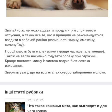
Звичайно ж, не можна давати продукти, які спричинили
отруєння, а також все те, що в принципі не рекомендується
вводити в собачий раціон (копченості, жирну, смажену,
солону їжу).
Порції мають бути маленькими (краще частіше, але менше).
Також не варто насильно годувати собаку при отруєнні.
Краще поставте миску із чистою водою біля лежака
вихованця.
Зверніть увагу, що на всіх етапах суворо заборонено молоко.
Інші статті рубрики
22.02.2022
Что такое кошачья мята, как выглядит и для
чего нужна