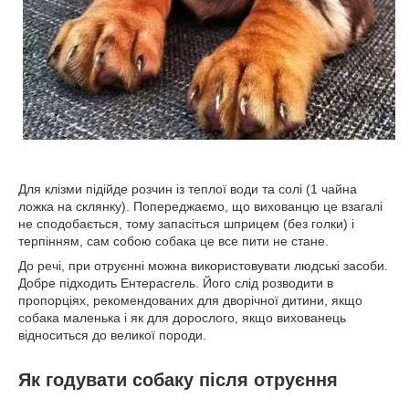
Для клізми підійде розчин із теплої води та солі (1 чайна
ложка на склянку). Попереджаємо, що вихованцю це взагалі
не сподобається, тому запасіться шприцем (без голки) і
терпінням, сам собою собака це все пити не стане.
До речі, при отруєнні можна використовувати людські засоби.
Добре підходить Ентерасгель. Його слід розводити в
пропорціях, рекомендованих для дворічної дитини, якщо
собака маленька і як для дорослого, якщо вихованець
відноситься до великої породи.
Як годувати собаку після отруєння